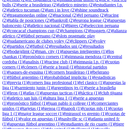
bulls
(
2
)
#
serie a brasileirao
(
2
)
#
atletico mineiro
(
2
)
#
estudiantes l.p.
(
2
)
#
atletico tucuman
(
2
)
#
am i in love
(
2
)
#
shine soundtrack
(
2
)
#
tragamonedas online
(
2
)
#
nacional
(
2
)
#
el peruano
(
2
)
#
racing
(
2
)
#
tabla de posiciones
(
2
)
#
bankroll
(
2
)
#
europa league
(
2
)
#
apuestas
baloncesto
(
2
)
#
atletico nacional
(
2
)
#
tigres
(
2
)
#
seleccion peruana
(
2
)
#
concacaf champions cup
(
2
)
#
champions
(
2
)
#
nuggets
(
2
)
#
alianza
atletico
(
2
)
#
fútbol peruano
(
2
)
#
slots pragmatic play
(
2
)
#
sudamericano de clubes voley
(
2
)
#
clippers
(
2
)
#
voley
(
2
)
#
partidos
(
2
)
#
futbol
(
2
)
#
resultados uni
(
2
)
#
resultados
(
2
)
#
bodø/glimt
(
2
)
#
man. city
(
1
)
#
apuestas inteligentes
(
1
)
#
los
chankas
(
1
)
#
pronóstico corners
(
1
)
#
gimnasia mendoza
(
1
)
#
central
cordoba
(
1
)
#
analisis
(
1
)
#
racing club
(
1
)
#
gimnasia l.p.
(
1
)
#
cuotas
corners
(
1
)
#
córners
(
1
)
#
serie a brasil
(
1
)
#
historial partidos
(
1
)
#
saques-de-esquina
(
1
)
#
corners brasileirao
(
1
)
#
belgrano
(
1
)
#
fútbol argentino
(
1
)
#
probabilidad implicita
(
1
)
#
estadisticas
(
1
)
#
previa
(
1
)
#
corners liga profesional
(
1
)
#
el clasico
(
1
)
#
apuestas la
liga
(
1
)
#
sarmiento junin
(
1
)
#
argentinos jrs
(
1
)
#
serie a brasileña
(
1
)
#
leon
(
1
)
#
atlas
(
1
)
#
apuestas tacticas
(
1
)
#
táctica
(
1
)
#
club tijuana
(
1
)
#
atletico san luis
(
1
)
#
altura liga 1
(
1
)
#
serie a apuestas
(
1
)
#
pronóstico fútbol
(
1
)
#
juan pablo ii college
(
1
)
#
comerciantes
unidos
(
1
)
#
tarjetas
(
1
)
#
genoa
(
1
)
#
napoli
(
1
)
#
cuotas mls
(
1
)
#
cuotas
liga 1
(
1
)
#
major league soccer
(
1
)
#
mirassol vs gremio
(
1
)
#
cuotas de
fútbol
(
1
)
#
valor en apuestas
(
1
)
#
nashville sc
(
1
)
#
atlanta united fc
(
1
)
#
apuestas fútbol argentino
(
1
)
#
estudiantes de rio cuarto
(
1
)
#
tigre