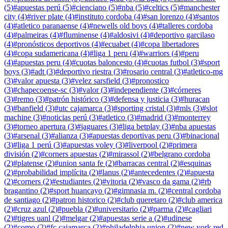
(
5
)
#
apuestas perú
(
5
)
#
cienciano
(
5
)
#
nba
(
5
)
#
celtics
(
5
)
#
manchester
city
(
4
)
#
river plate
(
4
)
#
instituto cordoba
(
4
)
#
san lorenzo
(
4
)
#
santos
(
4
)
#
atletico paranaense
(
4
)
#
newells old boys
(
4
)
#
talleres cordoba
(
4
)
#
palmeiras
(
4
)
#
fluminense
(
4
)
#
aldosivi
(
4
)
#
deportivo garcilaso
(
4
)
#
pronósticos deportivos
(
4
)
#
ecuabet
(
4
)
#
copa libertadores
(
4
)
#
copa sudamericana
(
4
)
#
liga 1 peru
(
4
)
#
warriors
(
4
)
#
peru
(
4
)
#
apuestas peru
(
4
)
#
cuotas baloncesto
(
4
)
#
cuotas futbol
(
3
)
#
sport
boys
(
3
)
#
adt
(
3
)
#
deportivo riestra
(
3
)
#
rosario central
(
3
)
#
atletico-mg
(
3
)
#
valor apuesta
(
3
)
#
velez sarsfield
(
3
)
#
pronostico
(
3
)
#
chapecoense-sc
(
3
)
#
valor
(
3
)
#
independiente
(
3
)
#
córneres
(
3
)
#
remo
(
3
)
#
patrón histórico
(
3
)
#
defensa y justicia
(
3
)
#
huracan
(
3
)
#
banfield
(
3
)
#
utc cajamarca
(
3
)
#
sporting cristal
(
3
)
#
mls
(
3
)
#
slot
machine
(
3
)
#
noticias perú
(
3
)
#
atletico
(
3
)
#
madrid
(
3
)
#
monterrey
(
3
)
#
torneo apertura
(
3
)
#
jaguares
(
3
)
#
liga betplay
(
3
)
#
nba apuestas
(
3
)
#
arsenal
(
3
)
#
alianza
(
3
)
#
apuestas deportivas peru
(
3
)
#
binacional
(
3
)
#
liga 1 perú
(
3
)
#
apuestas voley
(
3
)
#
liverpool
(
2
)
#
primera
división
(
2
)
#
corners apuestas
(
2
)
#
mirassol
(
2
)
#
belgrano cordoba
(
2
)
#
platense
(
2
)
#
union santa fe
(
2
)
#
barracas central
(
2
)
#
esquinas
(
2
)
#
probabilidad implícita
(
2
)
#
lanus
(
2
)
#
antecedentes
(
2
)
#
apuesta
(
2
)
#
corners
(
2
)
#
estudiantes
(
2
)
#
vitoria
(
2
)
#
vasco da gama
(
2
)
#
rb
bragantino
(
2
)
#
sport huancayo
(
2
)
#
gimnasia m.
(
2
)
#
central cordoba
de santiago
(
2
)
#
patron historico
(
2
)
#
club queretaro
(
2
)
#
club america
(
2
)
#
cruz azul
(
2
)
#
puebla
(
2
)
#
universitario
(
2
)
#
parma
(
2
)
#
cagliari
(
2
)
#
tigres uanl
(
2
)
#
melgar
(
2
)
#
apuestas serie a
(
2
)
#
udinese
(
2
)
#
como
(
2
)
#
fc cajamarca
(
2
)
#
philadelphia union
(
2
)
#
new york red