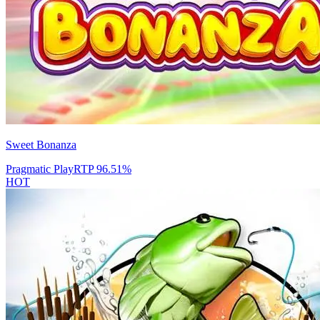
Sweet Bonanza
Pragmatic Play
RTP
96.51
%
HOT