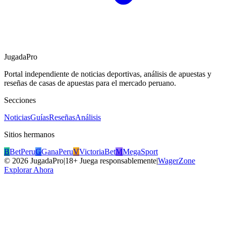
JugadaPro
Portal independiente de noticias deportivas, análisis de apuestas y
reseñas de casas de apuestas para el mercado peruano.
Secciones
Noticias
Guías
Reseñas
Análisis
Sitios hermanos
B
BetPeru
G
GanaPeru
V
VictoriaBet
M
MegaSport
©
2026
JugadaPro
|
18+ Juega responsablemente
|
WagerZone
Explorar Ahora