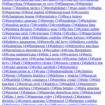
(
9
)
#
barcelona
(
9
)
#
apuestas en vivo
(
9
)
#
flamengo
(
8
)
#
premier
league
(
7
)
#
análisis táctico
(
7
)
#
probabilidad
(
7
)
#
sao paulo
(
6
)
#
bahia
(
6
)
#
apuestas
(
6
)
#
real madrid
(
6
)
#
internacional
(
6
)
#
cruzeiro
(
6
)
#
champions league
(
6
)
#
pronóstico
(
5
)
#
boca juniors
(
5
)
#
pronóstico apuestas
(
5
)
#
gremio
(
5
)
#
brasileirao
(
5
)
#
botafogo
(
5
)
#
analisis tactico
(
5
)
#
coritiba
(
5
)
#
corinthians
(
5
)
#
alianza lima
(
5
)
#
primera division
(
5
)
#
atletico grau
(
5
)
#
la liga
(
5
)
#
casino online
(
5
)
#
apuestas perú
(
5
)
#
cienciano
(
5
)
#
nba
(
5
)
#
celtics
(
5
)
#
manchester
city
(
4
)
#
river plate
(
4
)
#
instituto cordoba
(
4
)
#
san lorenzo
(
4
)
#
santos
(
4
)
#
atletico paranaense
(
4
)
#
newells old boys
(
4
)
#
talleres cordoba
(
4
)
#
palmeiras
(
4
)
#
fluminense
(
4
)
#
aldosivi
(
4
)
#
deportivo garcilaso
(
4
)
#
pronósticos deportivos
(
4
)
#
ecuabet
(
4
)
#
copa libertadores
(
4
)
#
copa sudamericana
(
4
)
#
liga 1 peru
(
4
)
#
warriors
(
4
)
#
peru
(
4
)
#
apuestas peru
(
4
)
#
cuotas baloncesto
(
4
)
#
cuotas futbol
(
3
)
#
sport
boys
(
3
)
#
adt
(
3
)
#
deportivo riestra
(
3
)
#
rosario central
(
3
)
#
atletico-mg
(
3
)
#
valor apuesta
(
3
)
#
velez sarsfield
(
3
)
#
pronostico
(
3
)
#
chapecoense-sc
(
3
)
#
valor
(
3
)
#
independiente
(
3
)
#
córneres
(
3
)
#
remo
(
3
)
#
patrón histórico
(
3
)
#
defensa y justicia
(
3
)
#
huracan
(
3
)
#
banfield
(
3
)
#
utc cajamarca
(
3
)
#
sporting cristal
(
3
)
#
mls
(
3
)
#
slot
machine
(
3
)
#
noticias perú
(
3
)
#
atletico
(
3
)
#
madrid
(
3
)
#
monterrey
(
3
)
#
torneo apertura
(
3
)
#
jaguares
(
3
)
#
liga betplay
(
3
)
#
nba apuestas
(
3
)
#
arsenal
(
3
)
#
alianza
(
3
)
#
apuestas deportivas peru
(
3
)
#
binacional
(
3
)
#
liga 1 perú
(
3
)
#
apuestas voley
(
3
)
#
liverpool
(
2
)
#
primera
división
(
2
)
#
corners apuestas
(
2
)
#
mirassol
(
2
)
#
belgrano cordoba
(
2
)
#
platense
(
2
)
#
union santa fe
(
2
)
#
barracas central
(
2
)
#
esquinas