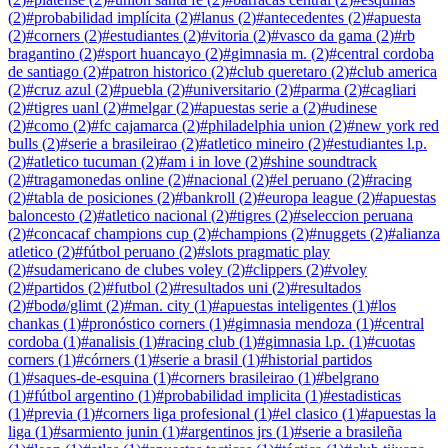
(
2
)
#
probabilidad implícita
(
2
)
#
lanus
(
2
)
#
antecedentes
(
2
)
#
apuesta
(
2
)
#
corners
(
2
)
#
estudiantes
(
2
)
#
vitoria
(
2
)
#
vasco da gama
(
2
)
#
rb
bragantino
(
2
)
#
sport huancayo
(
2
)
#
gimnasia m.
(
2
)
#
central cordoba
de santiago
(
2
)
#
patron historico
(
2
)
#
club queretaro
(
2
)
#
club america
(
2
)
#
cruz azul
(
2
)
#
puebla
(
2
)
#
universitario
(
2
)
#
parma
(
2
)
#
cagliari
(
2
)
#
tigres uanl
(
2
)
#
melgar
(
2
)
#
apuestas serie a
(
2
)
#
udinese
(
2
)
#
como
(
2
)
#
fc cajamarca
(
2
)
#
philadelphia union
(
2
)
#
new york red
bulls
(
2
)
#
serie a brasileirao
(
2
)
#
atletico mineiro
(
2
)
#
estudiantes l.p.
(
2
)
#
atletico tucuman
(
2
)
#
am i in love
(
2
)
#
shine soundtrack
(
2
)
#
tragamonedas online
(
2
)
#
nacional
(
2
)
#
el peruano
(
2
)
#
racing
(
2
)
#
tabla de posiciones
(
2
)
#
bankroll
(
2
)
#
europa league
(
2
)
#
apuestas
baloncesto
(
2
)
#
atletico nacional
(
2
)
#
tigres
(
2
)
#
seleccion peruana
(
2
)
#
concacaf champions cup
(
2
)
#
champions
(
2
)
#
nuggets
(
2
)
#
alianza
atletico
(
2
)
#
fútbol peruano
(
2
)
#
slots pragmatic play
(
2
)
#
sudamericano de clubes voley
(
2
)
#
clippers
(
2
)
#
voley
(
2
)
#
partidos
(
2
)
#
futbol
(
2
)
#
resultados uni
(
2
)
#
resultados
(
2
)
#
bodø/glimt
(
2
)
#
man. city
(
1
)
#
apuestas inteligentes
(
1
)
#
los
chankas
(
1
)
#
pronóstico corners
(
1
)
#
gimnasia mendoza
(
1
)
#
central
cordoba
(
1
)
#
analisis
(
1
)
#
racing club
(
1
)
#
gimnasia l.p.
(
1
)
#
cuotas
corners
(
1
)
#
córners
(
1
)
#
serie a brasil
(
1
)
#
historial partidos
(
1
)
#
saques-de-esquina
(
1
)
#
corners brasileirao
(
1
)
#
belgrano
(
1
)
#
fútbol argentino
(
1
)
#
probabilidad implicita
(
1
)
#
estadisticas
(
1
)
#
previa
(
1
)
#
corners liga profesional
(
1
)
#
el clasico
(
1
)
#
apuestas la
liga
(
1
)
#
sarmiento junin
(
1
)
#
argentinos jrs
(
1
)
#
serie a brasileña