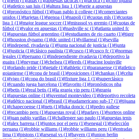
(
1
)
#
leon
(
1
)
#
atlas
(
1
)
#
apuestas tacticas
(
1
)
#
táctica
(
1
)
#
club tijuana
(
1
)
#
atletico san luis
(
1
)
#
altura liga 1
(
1
)
#
serie a apuestas
(
1
)
#
pronóstico fútbol
(
1
)
#
juan pablo ii college
(
1
)
#
comerciantes
unidos
(
1
)
#
tarjetas
(
1
)
#
genoa
(
1
)
#
napoli
(
1
)
#
cuotas mls
(
1
)
#
cuotas
liga 1
(
1
)
#
major league soccer
(
1
)
#
mirassol vs gremio
(
1
)
#
cuotas de
fútbol
(
1
)
#
valor en apuestas
(
1
)
#
nashville sc
(
1
)
#
atlanta united fc
(
1
)
#
apuestas fútbol argentino
(
1
)
#
estudiantes de rio cuarto
(
1
)
#
tigre
(
1
)
#
houston dynamo
(
1
)
#
dc united
(
1
)
#
villarreal
(
1
)
#
sevilla
(
1
)
#
independ. rivadavia
(
1
)
#
junta nacional de justicia
(
1
)
#
junta
(
1
)
#
justicia
(
1
)
#
clásico paulista
(
1
)
#
cusco
(
1
)
#
cusco fc
(
1
)
#
normas
legales
(
1
)
#
peruano
(
1
)
#
independiente rivadavia
(
1
)
#
deportivo la
guaira
(
1
)
#
neymar
(
1
)
#
chelsea
(
1
)
#
leeds
(
1
)
#
racing louisville
(
1
)
#
orlando pride
(
1
)
#
getafe
(
1
)
#
athletic
(
1
)
#
paranaense
(
1
)
#
atletico
goianiense
(
1
)
#
copa de brasil
(
1
)
#
posiciones
(
1
)
#
chankas
(
1
)
#
celta
(
1
)
#
vigo
(
1
)
#
copa do brasil
(
1
)
#
fixture liga 1
(
1
)
#
superclásico
(
1
)
#
cuando juega barcelona
(
1
)
#
favorito
(
1
)
#
pronósticos nba
(
1
)
#
betis
(
1
)
#
real betis
(
1
)
#
la granja vip peru
(
1
)
#
granja
(
1
)
#
apuestas online
(
1
)
#
juventud montevideo
(
1
)
#
deportivo recoleta
(
1
)
#
atlético nacional
(
1
)
#
brasil
(
1
)
#
sudamericano sub-17
(
1
)
#
tijuana
(
1
)
#
chapecoense
(
1
)
#
nets
(
1
)
#
luka doncic
(
1
)
#
pedro gallese
(
1
)
#
recambio peru
(
1
)
#
apuestas royal
(
1
)
#
parlays
(
1
)
#
sorteos online
(
1
)
#
juan pablo varillas
(
1
)
#
challenger sao paulo
(
1
)
#
apuestas tenis
(
1
)
#
alex barrena
(
1
)
#
juntos por el peru
(
1
)
#
senegal
(
1
)
#
selección
peruana
(
1
)
#
robbie williams
(
1
)
#
robbie williams peru
(
1
)
#
entradas
lima
(
1
)
#
pistons
(
1
)
#
arsenal vs
(
1
)
#
bayern
(
1
)
#
union berlin