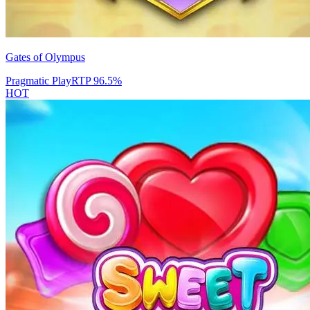
Gates of Olympus
Pragmatic Play
RTP
96.5
%
HOT