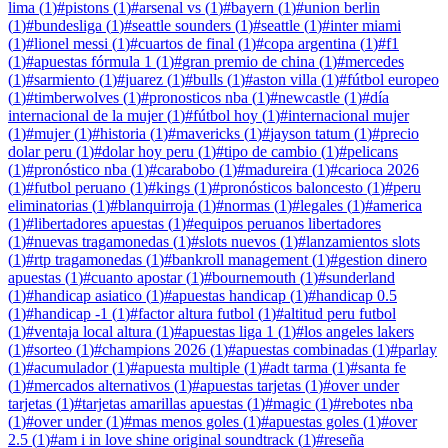
lima
(
1
)
#
pistons
(
1
)
#
arsenal vs
(
1
)
#
bayern
(
1
)
#
union berlin
(
1
)
#
bundesliga
(
1
)
#
seattle sounders
(
1
)
#
seattle
(
1
)
#
inter miami
(
1
)
#
lionel messi
(
1
)
#
cuartos de final
(
1
)
#
copa argentina
(
1
)
#
f1
(
1
)
#
apuestas fórmula 1
(
1
)
#
gran premio de china
(
1
)
#
mercedes
(
1
)
#
sarmiento
(
1
)
#
juarez
(
1
)
#
bulls
(
1
)
#
aston villa
(
1
)
#
fútbol europeo
(
1
)
#
timberwolves
(
1
)
#
pronosticos nba
(
1
)
#
newcastle
(
1
)
#
día
internacional de la mujer
(
1
)
#
fútbol hoy
(
1
)
#
internacional mujer
(
1
)
#
mujer
(
1
)
#
historia
(
1
)
#
mavericks
(
1
)
#
jayson tatum
(
1
)
#
precio
dolar peru
(
1
)
#
dolar hoy peru
(
1
)
#
tipo de cambio
(
1
)
#
pelicans
(
1
)
#
pronóstico nba
(
1
)
#
carabobo
(
1
)
#
madureira
(
1
)
#
carioca 2026
(
1
)
#
futbol peruano
(
1
)
#
kings
(
1
)
#
pronósticos baloncesto
(
1
)
#
peru
eliminatorias
(
1
)
#
blanquirroja
(
1
)
#
normas
(
1
)
#
legales
(
1
)
#
america
(
1
)
#
libertadores apuestas
(
1
)
#
equipos peruanos libertadores
(
1
)
#
nuevas tragamonedas
(
1
)
#
slots nuevos
(
1
)
#
lanzamientos slots
(
1
)
#
rtp tragamonedas
(
1
)
#
bankroll management
(
1
)
#
gestion dinero
apuestas
(
1
)
#
cuanto apostar
(
1
)
#
bournemouth
(
1
)
#
sunderland
(
1
)
#
handicap asiatico
(
1
)
#
apuestas handicap
(
1
)
#
handicap 0.5
(
1
)
#
handicap -1
(
1
)
#
factor altura futbol
(
1
)
#
altitud peru futbol
(
1
)
#
ventaja local altura
(
1
)
#
apuestas liga 1
(
1
)
#
los angeles lakers
(
1
)
#
sorteo
(
1
)
#
champions 2026
(
1
)
#
apuestas combinadas
(
1
)
#
parlay
(
1
)
#
acumulador
(
1
)
#
apuesta multiple
(
1
)
#
adt tarma
(
1
)
#
santa fe
(
1
)
#
mercados alternativos
(
1
)
#
apuestas tarjetas
(
1
)
#
over under
tarjetas
(
1
)
#
tarjetas amarillas apuestas
(
1
)
#
magic
(
1
)
#
rebotes nba
(
1
)
#
over under
(
1
)
#
mas menos goles
(
1
)
#
apuestas goles
(
1
)
#
over
2.5
(
1
)
#
am i in love shine original soundtrack
(
1
)
#
reseña