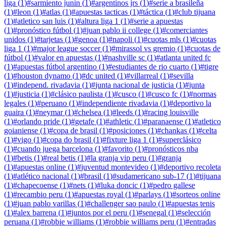
liga
(
1
)
#
sarmiento junin
(
1
)
#
argentinos jrs
(
1
)
#
serie a brasileña
(
1
)
#
leon
(
1
)
#
atlas
(
1
)
#
apuestas tacticas
(
1
)
#
táctica
(
1
)
#
club tijuana
(
1
)
#
atletico san luis
(
1
)
#
altura liga 1
(
1
)
#
serie a apuestas
(
1
)
#
pronóstico fútbol
(
1
)
#
juan pablo ii college
(
1
)
#
comerciantes
unidos
(
1
)
#
tarjetas
(
1
)
#
genoa
(
1
)
#
napoli
(
1
)
#
cuotas mls
(
1
)
#
cuotas
liga 1
(
1
)
#
major league soccer
(
1
)
#
mirassol vs gremio
(
1
)
#
cuotas de
fútbol
(
1
)
#
valor en apuestas
(
1
)
#
nashville sc
(
1
)
#
atlanta united fc
(
1
)
#
apuestas fútbol argentino
(
1
)
#
estudiantes de rio cuarto
(
1
)
#
tigre
(
1
)
#
houston dynamo
(
1
)
#
dc united
(
1
)
#
villarreal
(
1
)
#
sevilla
(
1
)
#
independ. rivadavia
(
1
)
#
junta nacional de justicia
(
1
)
#
junta
(
1
)
#
justicia
(
1
)
#
clásico paulista
(
1
)
#
cusco
(
1
)
#
cusco fc
(
1
)
#
normas
legales
(
1
)
#
peruano
(
1
)
#
independiente rivadavia
(
1
)
#
deportivo la
guaira
(
1
)
#
neymar
(
1
)
#
chelsea
(
1
)
#
leeds
(
1
)
#
racing louisville
(
1
)
#
orlando pride
(
1
)
#
getafe
(
1
)
#
athletic
(
1
)
#
paranaense
(
1
)
#
atletico
goianiense
(
1
)
#
copa de brasil
(
1
)
#
posiciones
(
1
)
#
chankas
(
1
)
#
celta
(
1
)
#
vigo
(
1
)
#
copa do brasil
(
1
)
#
fixture liga 1
(
1
)
#
superclásico
(
1
)
#
cuando juega barcelona
(
1
)
#
favorito
(
1
)
#
pronósticos nba
(
1
)
#
betis
(
1
)
#
real betis
(
1
)
#
la granja vip peru
(
1
)
#
granja
(
1
)
#
apuestas online
(
1
)
#
juventud montevideo
(
1
)
#
deportivo recoleta
(
1
)
#
atlético nacional
(
1
)
#
brasil
(
1
)
#
sudamericano sub-17
(
1
)
#
tijuana
(
1
)
#
chapecoense
(
1
)
#
nets
(
1
)
#
luka doncic
(
1
)
#
pedro gallese
(
1
)
#
recambio peru
(
1
)
#
apuestas royal
(
1
)
#
parlays
(
1
)
#
sorteos online
(
1
)
#
juan pablo varillas
(
1
)
#
challenger sao paulo
(
1
)
#
apuestas tenis
(
1
)
#
alex barrena
(
1
)
#
juntos por el peru
(
1
)
#
senegal
(
1
)
#
selección
peruana
(
1
)
#
robbie williams
(
1
)
#
robbie williams peru
(
1
)
#
entradas