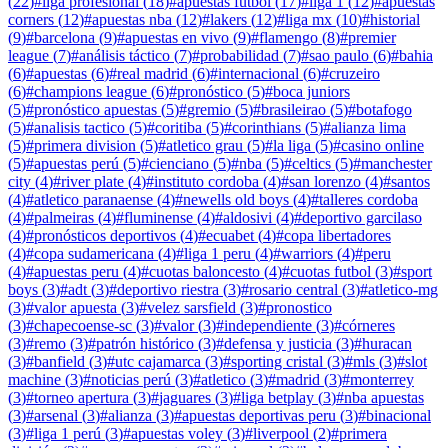
(
22
)
#
liga profesional
(
18
)
#
apuestas futbol
(
17
)
#
liga 1
(
12
)
#
apuestas
corners
(
12
)
#
apuestas nba
(
12
)
#
lakers
(
12
)
#
liga mx
(
10
)
#
historial
(
9
)
#
barcelona
(
9
)
#
apuestas en vivo
(
9
)
#
flamengo
(
8
)
#
premier
league
(
7
)
#
análisis táctico
(
7
)
#
probabilidad
(
7
)
#
sao paulo
(
6
)
#
bahia
(
6
)
#
apuestas
(
6
)
#
real madrid
(
6
)
#
internacional
(
6
)
#
cruzeiro
(
6
)
#
champions league
(
6
)
#
pronóstico
(
5
)
#
boca juniors
(
5
)
#
pronóstico apuestas
(
5
)
#
gremio
(
5
)
#
brasileirao
(
5
)
#
botafogo
(
5
)
#
analisis tactico
(
5
)
#
coritiba
(
5
)
#
corinthians
(
5
)
#
alianza lima
(
5
)
#
primera division
(
5
)
#
atletico grau
(
5
)
#
la liga
(
5
)
#
casino online
(
5
)
#
apuestas perú
(
5
)
#
cienciano
(
5
)
#
nba
(
5
)
#
celtics
(
5
)
#
manchester
city
(
4
)
#
river plate
(
4
)
#
instituto cordoba
(
4
)
#
san lorenzo
(
4
)
#
santos
(
4
)
#
atletico paranaense
(
4
)
#
newells old boys
(
4
)
#
talleres cordoba
(
4
)
#
palmeiras
(
4
)
#
fluminense
(
4
)
#
aldosivi
(
4
)
#
deportivo garcilaso
(
4
)
#
pronósticos deportivos
(
4
)
#
ecuabet
(
4
)
#
copa libertadores
(
4
)
#
copa sudamericana
(
4
)
#
liga 1 peru
(
4
)
#
warriors
(
4
)
#
peru
(
4
)
#
apuestas peru
(
4
)
#
cuotas baloncesto
(
4
)
#
cuotas futbol
(
3
)
#
sport
boys
(
3
)
#
adt
(
3
)
#
deportivo riestra
(
3
)
#
rosario central
(
3
)
#
atletico-mg
(
3
)
#
valor apuesta
(
3
)
#
velez sarsfield
(
3
)
#
pronostico
(
3
)
#
chapecoense-sc
(
3
)
#
valor
(
3
)
#
independiente
(
3
)
#
córneres
(
3
)
#
remo
(
3
)
#
patrón histórico
(
3
)
#
defensa y justicia
(
3
)
#
huracan
(
3
)
#
banfield
(
3
)
#
utc cajamarca
(
3
)
#
sporting cristal
(
3
)
#
mls
(
3
)
#
slot
machine
(
3
)
#
noticias perú
(
3
)
#
atletico
(
3
)
#
madrid
(
3
)
#
monterrey
(
3
)
#
torneo apertura
(
3
)
#
jaguares
(
3
)
#
liga betplay
(
3
)
#
nba apuestas
(
3
)
#
arsenal
(
3
)
#
alianza
(
3
)
#
apuestas deportivas peru
(
3
)
#
binacional
(
3
)
#
liga 1 perú
(
3
)
#
apuestas voley
(
3
)
#
liverpool
(
2
)
#
primera