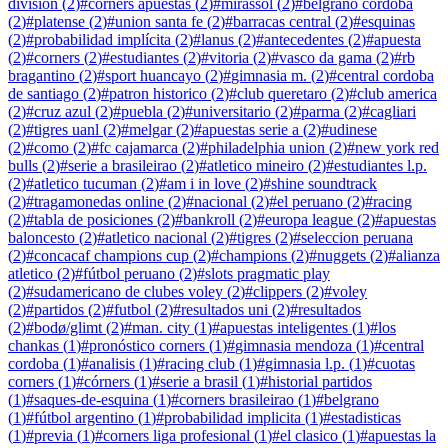
división
(
2
)
#
corners apuestas
(
2
)
#
mirassol
(
2
)
#
belgrano cordoba
(
2
)
#
platense
(
2
)
#
union santa fe
(
2
)
#
barracas central
(
2
)
#
esquinas
(
2
)
#
probabilidad implícita
(
2
)
#
lanus
(
2
)
#
antecedentes
(
2
)
#
apuesta
(
2
)
#
corners
(
2
)
#
estudiantes
(
2
)
#
vitoria
(
2
)
#
vasco da gama
(
2
)
#
rb
bragantino
(
2
)
#
sport huancayo
(
2
)
#
gimnasia m.
(
2
)
#
central cordoba
de santiago
(
2
)
#
patron historico
(
2
)
#
club queretaro
(
2
)
#
club america
(
2
)
#
cruz azul
(
2
)
#
puebla
(
2
)
#
universitario
(
2
)
#
parma
(
2
)
#
cagliari
(
2
)
#
tigres uanl
(
2
)
#
melgar
(
2
)
#
apuestas serie a
(
2
)
#
udinese
(
2
)
#
como
(
2
)
#
fc cajamarca
(
2
)
#
philadelphia union
(
2
)
#
new york red
bulls
(
2
)
#
serie a brasileirao
(
2
)
#
atletico mineiro
(
2
)
#
estudiantes l.p.
(
2
)
#
atletico tucuman
(
2
)
#
am i in love
(
2
)
#
shine soundtrack
(
2
)
#
tragamonedas online
(
2
)
#
nacional
(
2
)
#
el peruano
(
2
)
#
racing
(
2
)
#
tabla de posiciones
(
2
)
#
bankroll
(
2
)
#
europa league
(
2
)
#
apuestas
baloncesto
(
2
)
#
atletico nacional
(
2
)
#
tigres
(
2
)
#
seleccion peruana
(
2
)
#
concacaf champions cup
(
2
)
#
champions
(
2
)
#
nuggets
(
2
)
#
alianza
atletico
(
2
)
#
fútbol peruano
(
2
)
#
slots pragmatic play
(
2
)
#
sudamericano de clubes voley
(
2
)
#
clippers
(
2
)
#
voley
(
2
)
#
partidos
(
2
)
#
futbol
(
2
)
#
resultados uni
(
2
)
#
resultados
(
2
)
#
bodø/glimt
(
2
)
#
man. city
(
1
)
#
apuestas inteligentes
(
1
)
#
los
chankas
(
1
)
#
pronóstico corners
(
1
)
#
gimnasia mendoza
(
1
)
#
central
cordoba
(
1
)
#
analisis
(
1
)
#
racing club
(
1
)
#
gimnasia l.p.
(
1
)
#
cuotas
corners
(
1
)
#
córners
(
1
)
#
serie a brasil
(
1
)
#
historial partidos
(
1
)
#
saques-de-esquina
(
1
)
#
corners brasileirao
(
1
)
#
belgrano
(
1
)
#
fútbol argentino
(
1
)
#
probabilidad implicita
(
1
)
#
estadisticas
(
1
)
#
previa
(
1
)
#
corners liga profesional
(
1
)
#
el clasico
(
1
)
#
apuestas la