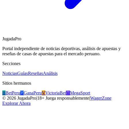
JugadaPro
Portal independiente de noticias deportivas, análisis de apuestas y
reseñas de casas de apuestas para el mercado peruano.
Secciones
Noticias
Guías
Reseñas
Análisis
Sitios hermanos
B
BetPeru
G
GanaPeru
V
VictoriaBet
M
MegaSport
©
2026
JugadaPro
|
18+ Juega responsablemente
|
WagerZone
Explorar Ahora