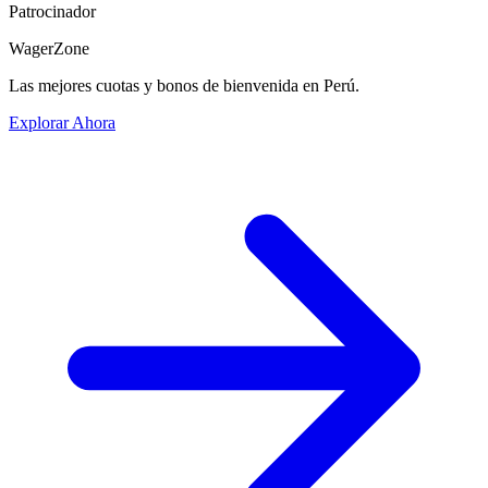
Patrocinador
WagerZone
Las mejores cuotas y bonos de bienvenida en Perú.
Explorar Ahora