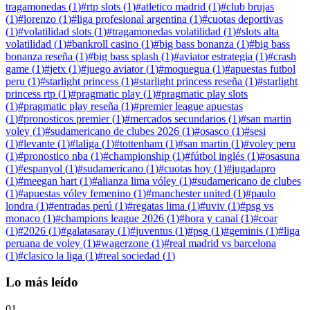
tragamonedas
(
1
)
#
rtp slots
(
1
)
#
atletico madrid
(
1
)
#
club brujas
(
1
)
#
lorenzo
(
1
)
#
liga profesional argentina
(
1
)
#
cuotas deportivas
(
1
)
#
volatilidad slots
(
1
)
#
tragamonedas volatilidad
(
1
)
#
slots alta
volatilidad
(
1
)
#
bankroll casino
(
1
)
#
big bass bonanza
(
1
)
#
big bass
bonanza reseña
(
1
)
#
big bass splash
(
1
)
#
aviator estrategia
(
1
)
#
crash
game
(
1
)
#
jetx
(
1
)
#
juego aviator
(
1
)
#
moquegua
(
1
)
#
apuestas futbol
peru
(
1
)
#
starlight princess
(
1
)
#
starlight princess reseña
(
1
)
#
starlight
princess rtp
(
1
)
#
pragmatic play
(
1
)
#
pragmatic play slots
(
1
)
#
pragmatic play reseña
(
1
)
#
premier league apuestas
(
1
)
#
pronosticos premier
(
1
)
#
mercados secundarios
(
1
)
#
san martin
voley
(
1
)
#
sudamericano de clubes 2026
(
1
)
#
osasco
(
1
)
#
sesi
(
1
)
#
levante
(
1
)
#
laliga
(
1
)
#
tottenham
(
1
)
#
san martin
(
1
)
#
voley peru
(
1
)
#
pronostico nba
(
1
)
#
championship
(
1
)
#
fútbol inglés
(
1
)
#
osasuna
(
1
)
#
espanyol
(
1
)
#
sudamericano
(
1
)
#
cuotas hoy
(
1
)
#
jugadapro
(
1
)
#
meegan hart
(
1
)
#
alianza lima vóley
(
1
)
#
sudamericano de clubes
(
1
)
#
apuestas vóley femenino
(
1
)
#
manchester united
(
1
)
#
paulo
londra
(
1
)
#
entradas perú
(
1
)
#
regatas lima
(
1
)
#
uviv
(
1
)
#
psg vs
monaco
(
1
)
#
champions league 2026
(
1
)
#
hora y canal
(
1
)
#
coar
(
1
)
#
2026
(
1
)
#
galatasaray
(
1
)
#
juventus
(
1
)
#
psg
(
1
)
#
geminis
(
1
)
#
liga
peruana de voley
(
1
)
#
wagerzone
(
1
)
#
real madrid vs barcelona
(
1
)
#
clasico la liga
(
1
)
#
real sociedad
(
1
)
Lo más leído
01