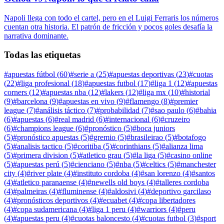
Napoli llega con todo el cartel, pero en el Luigi Ferraris los números
cuentan otra historia. El patrón de fricción y pocos goles desafía la
narrativa dominante.
Todas las etiquetas
#
apuestas fútbol
(
60
)
#
serie a
(
25
)
#
apuestas deportivas
(
23
)
#
cuotas
(
22
)
#
liga profesional
(
18
)
#
apuestas futbol
(
17
)
#
liga 1
(
12
)
#
apuestas
corners
(
12
)
#
apuestas nba
(
12
)
#
lakers
(
12
)
#
liga mx
(
10
)
#
historial
(
9
)
#
barcelona
(
9
)
#
apuestas en vivo
(
9
)
#
flamengo
(
8
)
#
premier
league
(
7
)
#
análisis táctico
(
7
)
#
probabilidad
(
7
)
#
sao paulo
(
6
)
#
bahia
(
6
)
#
apuestas
(
6
)
#
real madrid
(
6
)
#
internacional
(
6
)
#
cruzeiro
(
6
)
#
champions league
(
6
)
#
pronóstico
(
5
)
#
boca juniors
(
5
)
#
pronóstico apuestas
(
5
)
#
gremio
(
5
)
#
brasileirao
(
5
)
#
botafogo
(
5
)
#
analisis tactico
(
5
)
#
coritiba
(
5
)
#
corinthians
(
5
)
#
alianza lima
(
5
)
#
primera division
(
5
)
#
atletico grau
(
5
)
#
la liga
(
5
)
#
casino online
(
5
)
#
apuestas perú
(
5
)
#
cienciano
(
5
)
#
nba
(
5
)
#
celtics
(
5
)
#
manchester
city
(
4
)
#
river plate
(
4
)
#
instituto cordoba
(
4
)
#
san lorenzo
(
4
)
#
santos
(
4
)
#
atletico paranaense
(
4
)
#
newells old boys
(
4
)
#
talleres cordoba
(
4
)
#
palmeiras
(
4
)
#
fluminense
(
4
)
#
aldosivi
(
4
)
#
deportivo garcilaso
(
4
)
#
pronósticos deportivos
(
4
)
#
ecuabet
(
4
)
#
copa libertadores
(
4
)
#
copa sudamericana
(
4
)
#
liga 1 peru
(
4
)
#
warriors
(
4
)
#
peru
(
4
)
#
apuestas peru
(
4
)
#
cuotas baloncesto
(
4
)
#
cuotas futbol
(
3
)
#
sport