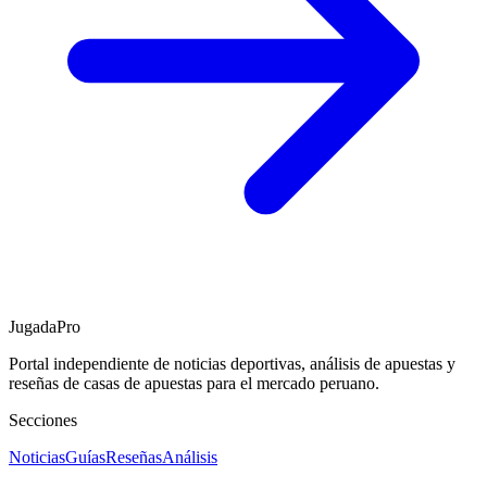
JugadaPro
Portal independiente de noticias deportivas, análisis de apuestas y
reseñas de casas de apuestas para el mercado peruano.
Secciones
Noticias
Guías
Reseñas
Análisis