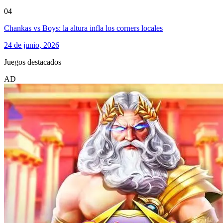
04
Chankas vs Boys: la altura infla los corners locales
24 de junio, 2026
Juegos destacados
AD