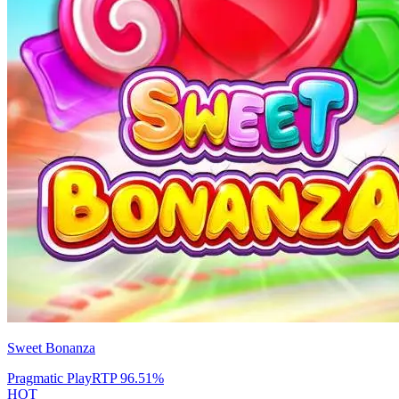
Sweet Bonanza
Pragmatic Play
RTP
96.51
%
HOT