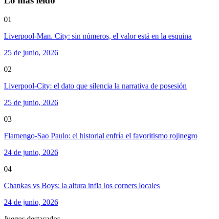
Lo más leído
01
Liverpool-Man. City: sin números, el valor está en la esquina
25 de junio, 2026
02
Liverpool-City: el dato que silencia la narrativa de posesión
25 de junio, 2026
03
Flamengo-Sao Paulo: el historial enfría el favoritismo rojinegro
24 de junio, 2026
04
Chankas vs Boys: la altura infla los corners locales
24 de junio, 2026
Juegos destacados