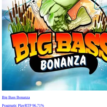
Big Bass Bonanza
Pragmatic Play
RTP
96.71
%