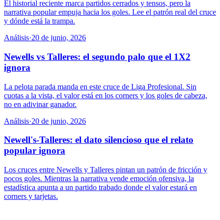
El historial reciente marca partidos cerrados y tensos, pero la
narrativa popular empuja hacia los goles. Lee el patrón real del cruce
y dónde está la trampa.
Análisis
·
20 de junio, 2026
Newells vs Talleres: el segundo palo que el 1X2
ignora
La pelota parada manda en este cruce de Liga Profesional. Sin
cuotas a la vista, el valor está en los corners y los goles de cabeza,
no en adivinar ganador.
Análisis
·
20 de junio, 2026
Newell's-Talleres: el dato silencioso que el relato
popular ignora
Los cruces entre Newells y Talleres pintan un patrón de fricción y
pocos goles. Mientras la narrativa vende emoción ofensiva, la
estadística apunta a un partido trabado donde el valor estará en
corners y tarjetas.