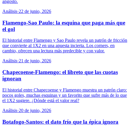
angosto.
Análisis
·
22 de junio, 2026
Flamengo-Sao Paulo: la esquina que paga más que
el gol
El historial entre Flamengo y Sao Paulo revela un patrón de fricción
que convierte al 1X2 en una apuesta incierta. Los corners, en
cambio, ofrecen una lectura más predecible y con valor.
Análisis
·
21 de junio, 2026
Chapecoense-Flamengo: el libreto que las cuotas
ignoran
El historial entre Chapecoense y Flamengo muestra un patrón claro:
pocos goles, muchas esquinas y un favorito que sufre más de lo que
el 1X2 sugiere. ¿Dónde está el valor real?
Análisis
·
20 de junio, 2026
Botafogo-Santos: el dato frío que la épica ignora