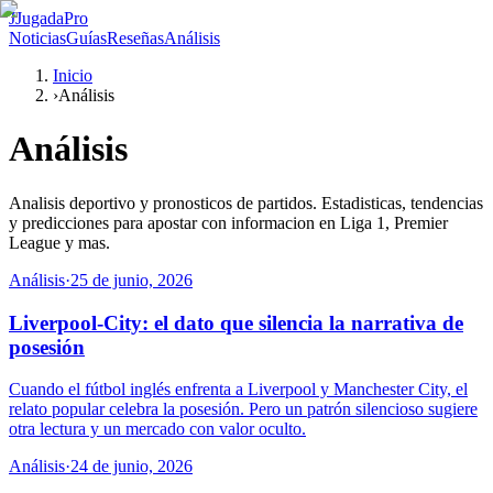
J
JugadaPro
Noticias
Guías
Reseñas
Análisis
Inicio
›
Análisis
Análisis
Analisis deportivo y pronosticos de partidos. Estadisticas, tendencias
y predicciones para apostar con informacion en Liga 1, Premier
League y mas.
Análisis
·
25 de junio, 2026
Liverpool-City: el dato que silencia la narrativa de
posesión
Cuando el fútbol inglés enfrenta a Liverpool y Manchester City, el
relato popular celebra la posesión. Pero un patrón silencioso sugiere
otra lectura y un mercado con valor oculto.
Análisis
·
24 de junio, 2026