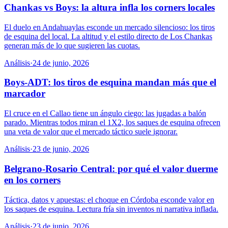
Chankas vs Boys: la altura infla los corners locales
El duelo en Andahuaylas esconde un mercado silencioso: los tiros
de esquina del local. La altitud y el estilo directo de Los Chankas
generan más de lo que sugieren las cuotas.
Análisis
·
24 de junio, 2026
Boys-ADT: los tiros de esquina mandan más que el
marcador
El cruce en el Callao tiene un ángulo ciego: las jugadas a balón
parado. Mientras todos miran el 1X2, los saques de esquina ofrecen
una veta de valor que el mercado táctico suele ignorar.
Análisis
·
23 de junio, 2026
Belgrano-Rosario Central: por qué el valor duerme
en los corners
Táctica, datos y apuestas: el choque en Córdoba esconde valor en
los saques de esquina. Lectura fría sin inventos ni narrativa inflada.
Análisis
·
23 de junio, 2026