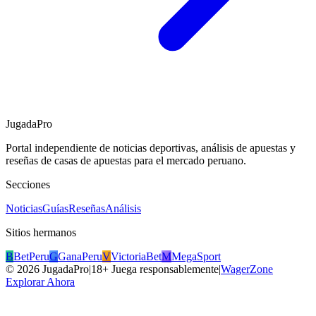
JugadaPro
Portal independiente de noticias deportivas, análisis de apuestas y
reseñas de casas de apuestas para el mercado peruano.
Secciones
Noticias
Guías
Reseñas
Análisis
Sitios hermanos
B
BetPeru
G
GanaPeru
V
VictoriaBet
M
MegaSport
©
2026
JugadaPro
|
18+ Juega responsablemente
|
WagerZone
Explorar Ahora