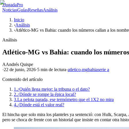
J
JugadaPro
Noticias
Guías
Reseñas
Análisis
Inicio
›
Análisis
›
Atlético-MG vs Bahia: cuando los números callan a los nombr
Análisis
Atlético-MG vs Bahia: cuando los números
A
Andrés Quispe
·
22 de junio, 2026
·
5 min
de lectura
·
atletico-mg
bahia
serie a
Contenido del artículo
1.
¿Quién llega mejor: la tribuna o el dato?
2.
¿Dónde se rompe la épica local?
3.
La pelota parada, ese termómetro que el 1X2 no mira
4.
¿Dónde está el valor real?
El hincha que solo mira los planteles ya sentenció: con Hulk, Scarpa,
pero se choca de frente con un historial que insiste en contar otra his