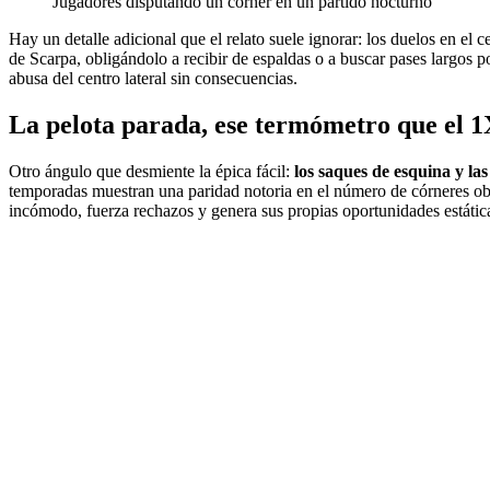
Jugadores disputando un córner en un partido nocturno
Hay un detalle adicional que el relato suele ignorar: los duelos en el
de Scarpa, obligándolo a recibir de espaldas o a buscar pases largos po
abusa del centro lateral sin consecuencias.
La pelota parada, ese termómetro que el 
Otro ángulo que desmiente la épica fácil:
los saques de esquina y la
temporadas muestran una paridad notoria en el número de córneres obt
incómodo, fuerza rechazos y genera sus propias oportunidades estátic