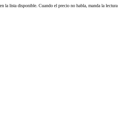
 la lista disponible. Cuando el precio no habla, manda la lectura