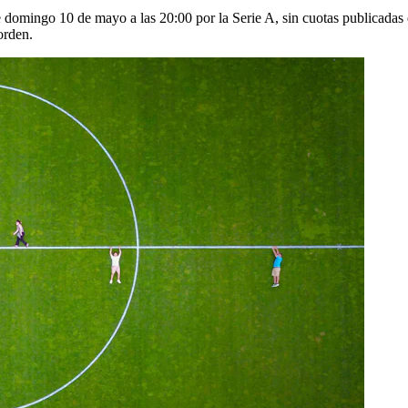
domingo 10 de mayo a las 20:00 por la Serie A, sin cuotas publicadas en
orden.