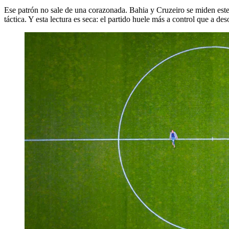
Ese patrón no sale de una corazonada. Bahia y Cruzeiro se miden este 
táctica. Y esta lectura es seca: el partido huele más a control que a des