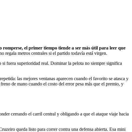
romperse, el primer tiempo tiende a ser más útil para leer que
 regala metros centrales si el partido todavía está virgen.
si fuera superioridad real. Dominar la pelota no siempre significa
epetida: las mejores ventanas aparecen cuando el favorito se atasca y
on freno de mano cuando el costo del error pesa más que el premio, y
onder cerrando el carril central y obligando a que el ataque viaje hacia
, Cruzeiro queda listo para correr contra una defensa abierta. Esa mini