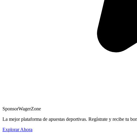
Sponsor
WagerZone
La mejor plataforma de apuestas deportivas. Regístrate y recibe tu bo
Explorar Ahora