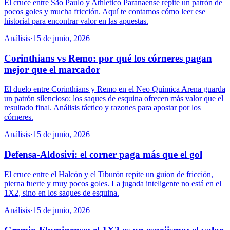
El cruce entre São Paulo y Athletico Paranaense repite un patrón de
pocos goles y mucha fricción. Aquí te contamos cómo leer ese
historial para encontrar valor en las apuestas.
Análisis
·
15 de junio, 2026
Corinthians vs Remo: por qué los córneres pagan
mejor que el marcador
El duelo entre Corinthians y Remo en el Neo Química Arena guarda
un patrón silencioso: los saques de esquina ofrecen más valor que el
resultado final. Análisis táctico y razones para apostar por los
córneres.
Análisis
·
15 de junio, 2026
Defensa-Aldosivi: el corner paga más que el gol
El cruce entre el Halcón y el Tiburón repite un guion de fricción,
pierna fuerte y muy pocos goles. La jugada inteligente no está en el
1X2, sino en los saques de esquina.
Análisis
·
15 de junio, 2026