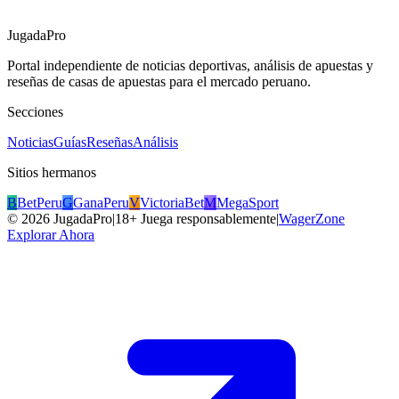
JugadaPro
Portal independiente de noticias deportivas, análisis de apuestas y
reseñas de casas de apuestas para el mercado peruano.
Secciones
Noticias
Guías
Reseñas
Análisis
Sitios hermanos
B
BetPeru
G
GanaPeru
V
VictoriaBet
M
MegaSport
©
2026
JugadaPro
|
18+ Juega responsablemente
|
WagerZone
Explorar Ahora