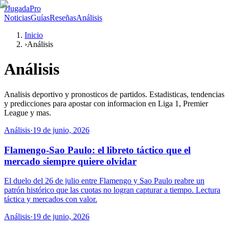
J
JugadaPro
Noticias
Guías
Reseñas
Análisis
Inicio
›
Análisis
Análisis
Analisis deportivo y pronosticos de partidos. Estadisticas, tendencias
y predicciones para apostar con informacion en Liga 1, Premier
League y mas.
Análisis
·
19 de junio, 2026
Flamengo-Sao Paulo: el libreto táctico que el
mercado siempre quiere olvidar
El duelo del 26 de julio entre Flamengo y Sao Paulo reabre un
patrón histórico que las cuotas no logran capturar a tiempo. Lectura
táctica y mercados con valor.
Análisis
·
19 de junio, 2026