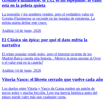
Gremio-Fluminense: el 1X2 es un espejismo; el valor
está en la pelota quieta
La posesión y los nombres venden, pero el verdadero valor en
Gremio-Fluminense se esconde en las jugadas de estrategia. La
pelota quieta define este cruce.
Análisis
·
14 de junio, 2026
El Clásico sin épica: por qué el dato enfría la
narrativa
El relato popular vende goles, pero el historial reciente de los
Madrid-Barça cuenta otra historia. ¿Merece la pena apostar al Over
o el valor está en la cautela?
Análisis
·
14 de junio, 2026
Vitoria-Vasco: el libreto cerrado que vuelve cada año
Los duelos entre Vitoria y Vasco da Gama repiten un patrón de
pocos goles y mucha fricción. Leer esa inercia histórica antes del
pitazo puede valer más que cualquier cuota.