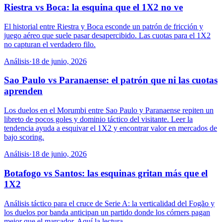
Riestra vs Boca: la esquina que el 1X2 no ve
El historial entre Riestra y Boca esconde un patrón de fricción y
juego aéreo que suele pasar desapercibido. Las cuotas para el 1X2
no capturan el verdadero filo.
Análisis
·
18 de junio, 2026
Sao Paulo vs Paranaense: el patrón que ni las cuotas
aprenden
Los duelos en el Morumbi entre Sao Paulo y Paranaense repiten un
libreto de pocos goles y dominio táctico del visitante. Leer la
tendencia ayuda a esquivar el 1X2 y encontrar valor en mercados de
bajo scoring.
Análisis
·
18 de junio, 2026
Botafogo vs Santos: las esquinas gritan más que el
1X2
Análisis táctico para el cruce de Serie A: la verticalidad del Fogão y
los duelos por banda anticipan un partido donde los córners pagan
mejor que el marcador. Aquí la lectura.