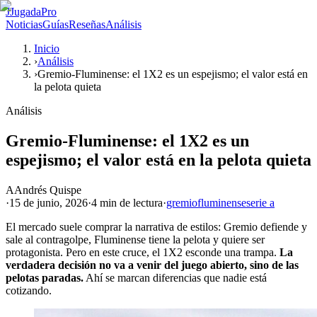
J
JugadaPro
Noticias
Guías
Reseñas
Análisis
Inicio
›
Análisis
›
Gremio-Fluminense: el 1X2 es un espejismo; el valor está en
la pelota quieta
Análisis
Gremio-Fluminense: el 1X2 es un
espejismo; el valor está en la pelota quieta
A
Andrés Quispe
·
15 de junio, 2026
·
4 min
de lectura
·
gremio
fluminense
serie a
El mercado suele comprar la narrativa de estilos: Gremio defiende y
sale al contragolpe, Fluminense tiene la pelota y quiere ser
protagonista. Pero en este cruce, el 1X2 esconde una trampa.
La
verdadera decisión no va a venir del juego abierto, sino de las
pelotas paradas.
Ahí se marcan diferencias que nadie está
cotizando.