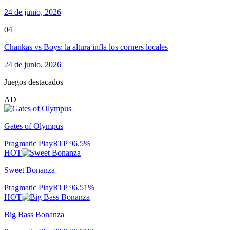
24 de junio, 2026
04
Chankas vs Boys: la altura infla los corners locales
24 de junio, 2026
Juegos destacados
AD
Gates of Olympus
Pragmatic Play
RTP
96.5
%
HOT
Sweet Bonanza
Pragmatic Play
RTP
96.51
%
HOT
Big Bass Bonanza