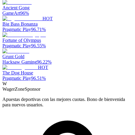
Ancient Gong
GameArt
96
%
HOT
Big Bass Bonanza
Pragmatic Play
96.71
%
Fortune of Olympus
Pragmatic Play
96.55
%
Grunt Gold
Hacksaw Gaming
96.22
%
HOT
The Dog House
Pragmatic Play
96.51
%
W
WagerZone
Sponsor
Apuestas deportivas con las mejores cuotas. Bono de bienvenida
para nuevos usuarios.