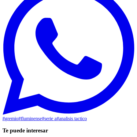
#
gremio
#
fluminense
#
serie a
#
analisis tactico
Te puede interesar