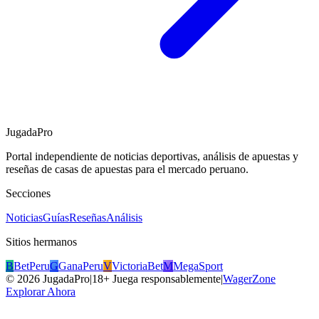
JugadaPro
Portal independiente de noticias deportivas, análisis de apuestas y
reseñas de casas de apuestas para el mercado peruano.
Secciones
Noticias
Guías
Reseñas
Análisis
Sitios hermanos
B
BetPeru
G
GanaPeru
V
VictoriaBet
M
MegaSport
©
2026
JugadaPro
|
18+ Juega responsablemente
|
WagerZone
Explorar Ahora