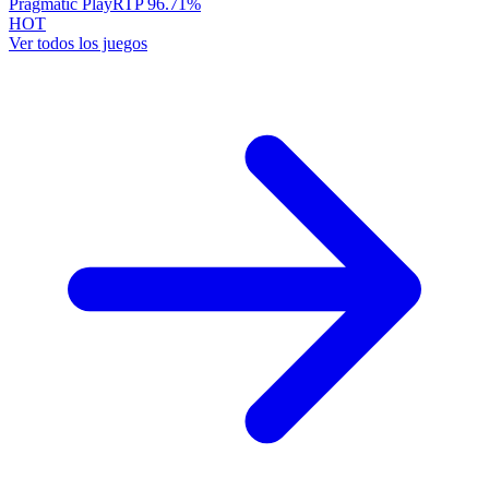
Pragmatic Play
RTP
96.71
%
HOT
Ver todos los juegos