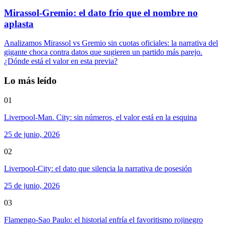
Mirassol-Gremio: el dato frío que el nombre no
aplasta
Analizamos Mirassol vs Gremio sin cuotas oficiales: la narrativa del
gigante choca contra datos que sugieren un partido más parejo.
¿Dónde está el valor en esta previa?
Lo más leído
01
Liverpool-Man. City: sin números, el valor está en la esquina
25 de junio, 2026
02
Liverpool-City: el dato que silencia la narrativa de posesión
25 de junio, 2026
03
Flamengo-Sao Paulo: el historial enfría el favoritismo rojinegro