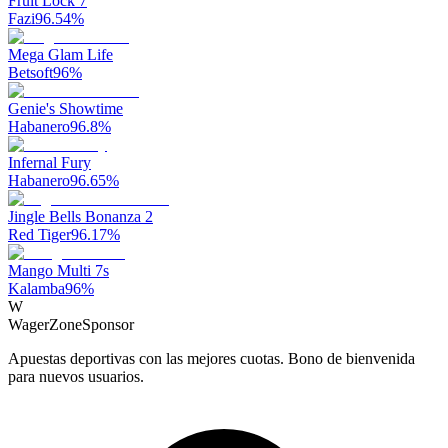
Fruit Lock 7
Fazi
96.54
%
Mega Glam Life
Betsoft
96
%
Genie's Showtime
Habanero
96.8
%
Infernal Fury
Habanero
96.65
%
Jingle Bells Bonanza 2
Red Tiger
96.17
%
Mango Multi 7s
Kalamba
96
%
W
WagerZone
Sponsor
Apuestas deportivas con las mejores cuotas. Bono de bienvenida
para nuevos usuarios.