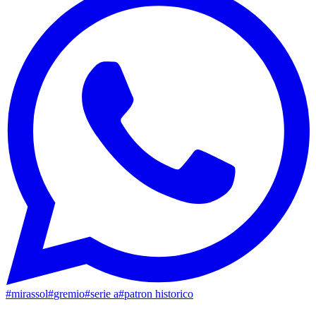
#
mirassol
#
gremio
#
serie a
#
patron historico