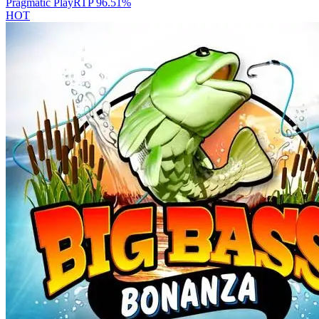
Pragmatic Play
RTP
96.51
%
HOT