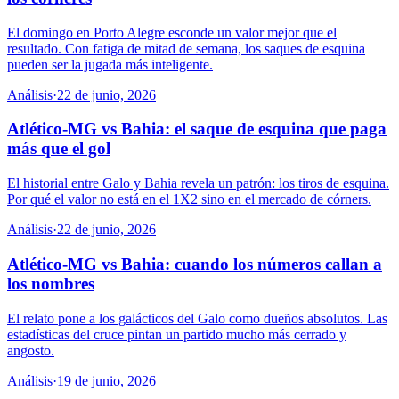
El domingo en Porto Alegre esconde un valor mejor que el
resultado. Con fatiga de mitad de semana, los saques de esquina
pueden ser la jugada más inteligente.
Análisis
·
22 de junio, 2026
Atlético-MG vs Bahia: el saque de esquina que paga
más que el gol
El historial entre Galo y Bahia revela un patrón: los tiros de esquina.
Por qué el valor no está en el 1X2 sino en el mercado de córners.
Análisis
·
22 de junio, 2026
Atlético-MG vs Bahia: cuando los números callan a
los nombres
El relato pone a los galácticos del Galo como dueños absolutos. Las
estadísticas del cruce pintan un partido mucho más cerrado y
angosto.
Análisis
·
19 de junio, 2026