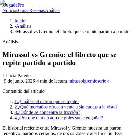
J
JugadaPro
Noticias
Guías
Reseñas
Análisis
Inicio
›
Análisis
›
Mirassol vs Gremio: el libreto que se repite partido a partido
Análisis
Mirassol vs Gremio: el libreto que se
repite partido a partido
L
Lucía Paredes
·
9 de junio, 2026
·
4 min
de lectura
·
mirassol
gremio
serie a
Contenido del artículo
1.
¿Cuál es el patrón que se repite?
2.
¿Qué mercados ofrecen ventaja sin cuotas a la vista?
3.
¿Dónde se concentra la fricción?
4.
¿Por qué el mercado de goles suele engañar?
El historial reciente entre Mirassol y Gremio muestra un patrón
repetitivo: partidos cerrados, de pocos goles y alta fricción. Esa