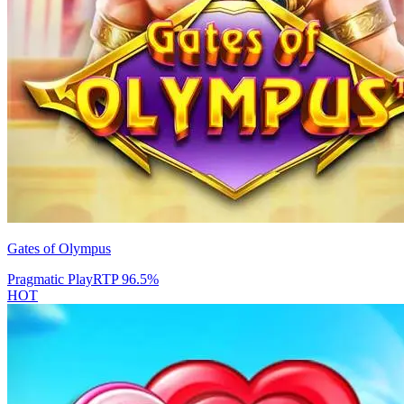
Gates of Olympus
Pragmatic Play
RTP
96.5
%
HOT