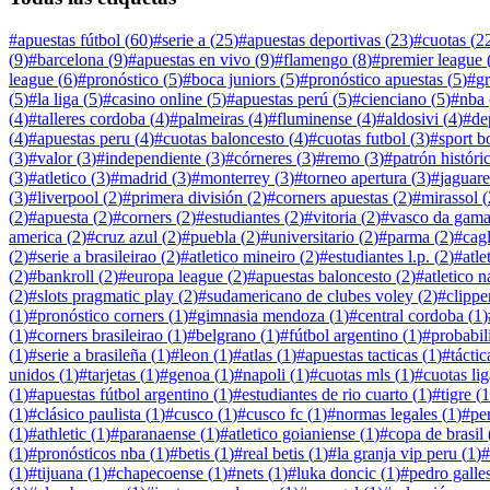
#
apuestas fútbol
(
60
)
#
serie a
(
25
)
#
apuestas deportivas
(
23
)
#
cuotas
(
2
(
9
)
#
barcelona
(
9
)
#
apuestas en vivo
(
9
)
#
flamengo
(
8
)
#
premier league
league
(
6
)
#
pronóstico
(
5
)
#
boca juniors
(
5
)
#
pronóstico apuestas
(
5
)
#
g
(
5
)
#
la liga
(
5
)
#
casino online
(
5
)
#
apuestas perú
(
5
)
#
cienciano
(
5
)
#
nba
(
4
)
#
talleres cordoba
(
4
)
#
palmeiras
(
4
)
#
fluminense
(
4
)
#
aldosivi
(
4
)
#
de
(
4
)
#
apuestas peru
(
4
)
#
cuotas baloncesto
(
4
)
#
cuotas futbol
(
3
)
#
sport b
(
3
)
#
valor
(
3
)
#
independiente
(
3
)
#
córneres
(
3
)
#
remo
(
3
)
#
patrón históri
(
3
)
#
atletico
(
3
)
#
madrid
(
3
)
#
monterrey
(
3
)
#
torneo apertura
(
3
)
#
jaguare
(
3
)
#
liverpool
(
2
)
#
primera división
(
2
)
#
corners apuestas
(
2
)
#
mirassol
(
(
2
)
#
apuesta
(
2
)
#
corners
(
2
)
#
estudiantes
(
2
)
#
vitoria
(
2
)
#
vasco da gam
america
(
2
)
#
cruz azul
(
2
)
#
puebla
(
2
)
#
universitario
(
2
)
#
parma
(
2
)
#
cagl
(
2
)
#
serie a brasileirao
(
2
)
#
atletico mineiro
(
2
)
#
estudiantes l.p.
(
2
)
#
atl
(
2
)
#
bankroll
(
2
)
#
europa league
(
2
)
#
apuestas baloncesto
(
2
)
#
atletico n
(
2
)
#
slots pragmatic play
(
2
)
#
sudamericano de clubes voley
(
2
)
#
clippe
(
1
)
#
pronóstico corners
(
1
)
#
gimnasia mendoza
(
1
)
#
central cordoba
(
1
)
(
1
)
#
corners brasileirao
(
1
)
#
belgrano
(
1
)
#
fútbol argentino
(
1
)
#
probabil
(
1
)
#
serie a brasileña
(
1
)
#
leon
(
1
)
#
atlas
(
1
)
#
apuestas tacticas
(
1
)
#
táctic
unidos
(
1
)
#
tarjetas
(
1
)
#
genoa
(
1
)
#
napoli
(
1
)
#
cuotas mls
(
1
)
#
cuotas lig
(
1
)
#
apuestas fútbol argentino
(
1
)
#
estudiantes de rio cuarto
(
1
)
#
tigre
(
1
(
1
)
#
clásico paulista
(
1
)
#
cusco
(
1
)
#
cusco fc
(
1
)
#
normas legales
(
1
)
#
pe
(
1
)
#
athletic
(
1
)
#
paranaense
(
1
)
#
atletico goianiense
(
1
)
#
copa de brasil
(
1
)
#
pronósticos nba
(
1
)
#
betis
(
1
)
#
real betis
(
1
)
#
la granja vip peru
(
1
)
#
(
1
)
#
tijuana
(
1
)
#
chapecoense
(
1
)
#
nets
(
1
)
#
luka doncic
(
1
)
#
pedro galle