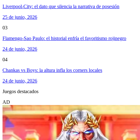
Liverpool-City: el dato que silencia la narrativa de posesión
25 de junio, 2026
03
Flamengo-Sao Paulo: el historial enfría el favoritismo rojinegro
24 de junio, 2026
04
Chankas vs Boys: la altura infla los corners locales
24 de junio, 2026
Juegos destacados
AD