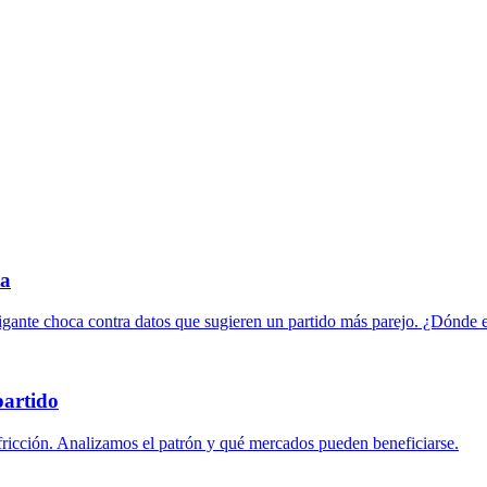
ta
igante choca contra datos que sugieren un partido más parejo. ¿Dónde es
partido
a fricción. Analizamos el patrón y qué mercados pueden beneficiarse.