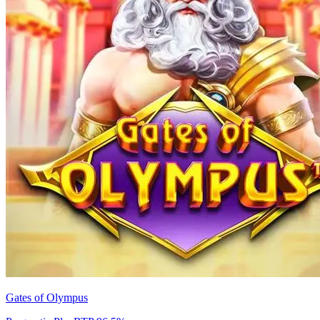
Gates of Olympus