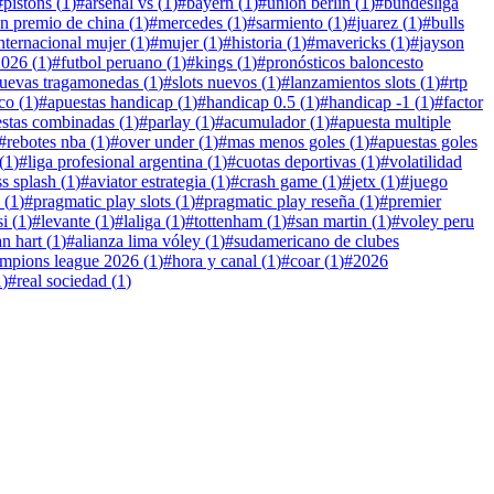
#
pistons
(
1
)
#
arsenal vs
(
1
)
#
bayern
(
1
)
#
union berlin
(
1
)
#
bundesliga
n premio de china
(
1
)
#
mercedes
(
1
)
#
sarmiento
(
1
)
#
juarez
(
1
)
#
bulls
nternacional mujer
(
1
)
#
mujer
(
1
)
#
historia
(
1
)
#
mavericks
(
1
)
#
jayson
2026
(
1
)
#
futbol peruano
(
1
)
#
kings
(
1
)
#
pronósticos baloncesto
uevas tragamonedas
(
1
)
#
slots nuevos
(
1
)
#
lanzamientos slots
(
1
)
#
rtp
ico
(
1
)
#
apuestas handicap
(
1
)
#
handicap 0.5
(
1
)
#
handicap -1
(
1
)
#
factor
stas combinadas
(
1
)
#
parlay
(
1
)
#
acumulador
(
1
)
#
apuesta multiple
#
rebotes nba
(
1
)
#
over under
(
1
)
#
mas menos goles
(
1
)
#
apuestas goles
(
1
)
#
liga profesional argentina
(
1
)
#
cuotas deportivas
(
1
)
#
volatilidad
ss splash
(
1
)
#
aviator estrategia
(
1
)
#
crash game
(
1
)
#
jetx
(
1
)
#
juego
(
1
)
#
pragmatic play slots
(
1
)
#
pragmatic play reseña
(
1
)
#
premier
si
(
1
)
#
levante
(
1
)
#
laliga
(
1
)
#
tottenham
(
1
)
#
san martin
(
1
)
#
voley peru
n hart
(
1
)
#
alianza lima vóley
(
1
)
#
sudamericano de clubes
mpions league 2026
(
1
)
#
hora y canal
(
1
)
#
coar
(
1
)
#
2026
1
)
#
real sociedad
(
1
)