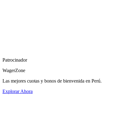
Patrocinador
WagerZone
Las mejores cuotas y bonos de bienvenida en Perú.
Explorar Ahora