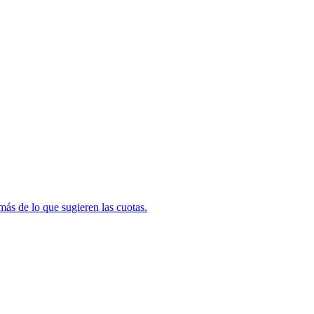
más de lo que sugieren las cuotas.