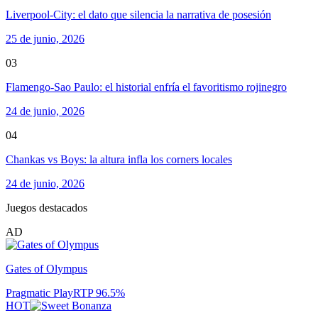
Liverpool-City: el dato que silencia la narrativa de posesión
25 de junio, 2026
03
Flamengo-Sao Paulo: el historial enfría el favoritismo rojinegro
24 de junio, 2026
04
Chankas vs Boys: la altura infla los corners locales
24 de junio, 2026
Juegos destacados
AD
Gates of Olympus
Pragmatic Play
RTP
96.5
%
HOT