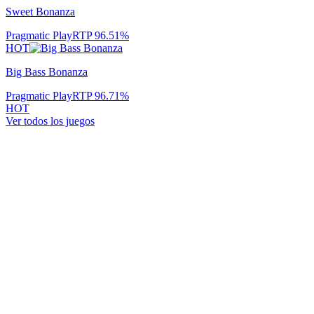
Sweet Bonanza
Pragmatic Play
RTP
96.51
%
HOT
Big Bass Bonanza
Pragmatic Play
RTP
96.71
%
HOT
Ver todos los juegos