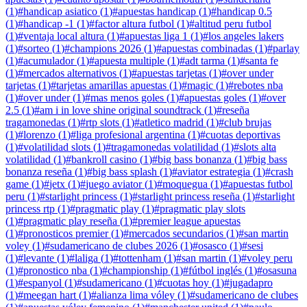
(
1
)
#
handicap asiatico
(
1
)
#
apuestas handicap
(
1
)
#
handicap 0.5
(
1
)
#
handicap -1
(
1
)
#
factor altura futbol
(
1
)
#
altitud peru futbol
(
1
)
#
ventaja local altura
(
1
)
#
apuestas liga 1
(
1
)
#
los angeles lakers
(
1
)
#
sorteo
(
1
)
#
champions 2026
(
1
)
#
apuestas combinadas
(
1
)
#
parlay
(
1
)
#
acumulador
(
1
)
#
apuesta multiple
(
1
)
#
adt tarma
(
1
)
#
santa fe
(
1
)
#
mercados alternativos
(
1
)
#
apuestas tarjetas
(
1
)
#
over under
tarjetas
(
1
)
#
tarjetas amarillas apuestas
(
1
)
#
magic
(
1
)
#
rebotes nba
(
1
)
#
over under
(
1
)
#
mas menos goles
(
1
)
#
apuestas goles
(
1
)
#
over
2.5
(
1
)
#
am i in love shine original soundtrack
(
1
)
#
reseña
tragamonedas
(
1
)
#
rtp slots
(
1
)
#
atletico madrid
(
1
)
#
club brujas
(
1
)
#
lorenzo
(
1
)
#
liga profesional argentina
(
1
)
#
cuotas deportivas
(
1
)
#
volatilidad slots
(
1
)
#
tragamonedas volatilidad
(
1
)
#
slots alta
volatilidad
(
1
)
#
bankroll casino
(
1
)
#
big bass bonanza
(
1
)
#
big bass
bonanza reseña
(
1
)
#
big bass splash
(
1
)
#
aviator estrategia
(
1
)
#
crash
game
(
1
)
#
jetx
(
1
)
#
juego aviator
(
1
)
#
moquegua
(
1
)
#
apuestas futbol
peru
(
1
)
#
starlight princess
(
1
)
#
starlight princess reseña
(
1
)
#
starlight
princess rtp
(
1
)
#
pragmatic play
(
1
)
#
pragmatic play slots
(
1
)
#
pragmatic play reseña
(
1
)
#
premier league apuestas
(
1
)
#
pronosticos premier
(
1
)
#
mercados secundarios
(
1
)
#
san martin
voley
(
1
)
#
sudamericano de clubes 2026
(
1
)
#
osasco
(
1
)
#
sesi
(
1
)
#
levante
(
1
)
#
laliga
(
1
)
#
tottenham
(
1
)
#
san martin
(
1
)
#
voley peru
(
1
)
#
pronostico nba
(
1
)
#
championship
(
1
)
#
fútbol inglés
(
1
)
#
osasuna
(
1
)
#
espanyol
(
1
)
#
sudamericano
(
1
)
#
cuotas hoy
(
1
)
#
jugadapro
(
1
)
#
meegan hart
(
1
)
#
alianza lima vóley
(
1
)
#
sudamericano de clubes