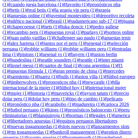
(
1
)
#
cuando juega barcelona
(
1
)
#
favorito
(
1
)
#
pronósticos nba
(
1
)
#
betis
(
1
)
#
real betis
(
1
)
#
la granja vip peru
(
1
)
#
granja
(
1
)
#
apuestas online
(
1
)
#
juventud montevideo
(
1
)
#
deportivo recoleta
(
1
)
#
atlético nacional
(
1
)
#
brasil
(
1
)
#
sudamericano sub-17
(
1
)
#
tijuana
(
1
)
#
chapecoense
(
1
)
#
nets
(
1
)
#
luka doncic
(
1
)
#
pedro gallese
(
1
)
#
recambio peru
(
1
)
#
apuestas royal
(
1
)
#
parlays
(
1
)
#
sorteos online
(
1
)
#
juan pablo varillas
(
1
)
#
challenger sao paulo
(
1
)
#
apuestas tenis
(
1
)
#
alex barrena
(
1
)
#
juntos por el peru
(
1
)
#
senegal
(
1
)
#
selección
peruana
(
1
)
#
robbie williams
(
1
)
#
robbie williams peru
(
1
)
#
entradas
lima
(
1
)
#
pistons
(
1
)
#
arsenal vs
(
1
)
#
bayern
(
1
)
#
union berlin
(
1
)
#
bundesliga
(
1
)
#
seattle sounders
(
1
)
#
seattle
(
1
)
#
inter miami
(
1
)
#
lionel messi
(
1
)
#
cuartos de final
(
1
)
#
copa argentina
(
1
)
#
f1
(
1
)
#
apuestas fórmula 1
(
1
)
#
gran premio de china
(
1
)
#
mercedes
(
1
)
#
sarmiento
(
1
)
#
juarez
(
1
)
#
bulls
(
1
)
#
aston villa
(
1
)
#
fútbol europeo
(
1
)
#
timberwolves
(
1
)
#
pronosticos nba
(
1
)
#
newcastle
(
1
)
#
día
internacional de la mujer
(
1
)
#
fútbol hoy
(
1
)
#
internacional mujer
(
1
)
#
mujer
(
1
)
#
historia
(
1
)
#
mavericks
(
1
)
#
jayson tatum
(
1
)
#
precio
dolar peru
(
1
)
#
dolar hoy peru
(
1
)
#
tipo de cambio
(
1
)
#
pelicans
(
1
)
#
pronóstico nba
(
1
)
#
carabobo
(
1
)
#
madureira
(
1
)
#
carioca 2026
(
1
)
#
futbol peruano
(
1
)
#
kings
(
1
)
#
pronósticos baloncesto
(
1
)
#
peru
eliminatorias
(
1
)
#
blanquirroja
(
1
)
#
normas
(
1
)
#
legales
(
1
)
#
america
(
1
)
#
libertadores apuestas
(
1
)
#
equipos peruanos libertadores
(
1
)
#
nuevas tragamonedas
(
1
)
#
slots nuevos
(
1
)
#
lanzamientos slots
(
1
)
#
rtp tragamonedas
(
1
)
#
bankroll management
(
1
)
#
gestion dinero
apuestas
(
1
)
#
cuanto apostar
(
1
)
#
bournemouth
(
1
)
#
sunderland