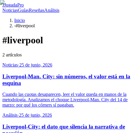
J
JugadaPro
Noticias
Guías
Reseñas
Análisis
Inicio
›
#liverpool
#
liverpool
2
artículos
Noticias
·
25 de junio, 2026
Liverpool-Man. City: sin números, el valor está en la
esquina
Cuando las cuotas desaparecen, leer el valor queda en manos de la
metodología. Analizamos el choque Liverpool-Man. City del 14 de
marzo: por qué los córners sí pagaban.
Análisis
·
25 de junio, 2026
Liverpool-City: el dato que silencia la narrativa de