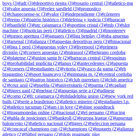
boys
(
3
)
#
adt
(
3
)
#
deportivo riestra
(
3
)
#
rosario central
(
3
)
#
atletico-mg
(
3
)
#
valor apuesta
(
3
)
#
velez sarsfield
(
3
)
#
pronostico
(
3
)
#
chapecoense-sc
(
3
)
#
valor
(
3
)
#
independiente
(
3
)
#
córneres
(
3
)
#
remo
(
3
)
#
patrón histórico
(
3
)
#
defensa y justicia
(
3
)
#
huracan
(
3
)
#
banfield
(
3
)
#
utc cajamarca
(
3
)
#
sporting cristal
(
3
)
#
mls
(
3
)
#
slot
machine
(
3
)
#
noticias perú
(
3
)
#
atletico
(
3
)
#
madrid
(
3
)
#
monterrey
(
3
)
#
torneo apertura
(
3
)
#
jaguares
(
3
)
#
liga betplay
(
3
)
#
nba apuestas
(
3
)
#
arsenal
(
3
)
#
alianza
(
3
)
#
apuestas deportivas peru
(
3
)
#
binacional
(
3
)
#
liga 1 perú
(
3
)
#
apuestas voley
(
3
)
#
liverpool
(
2
)
#
primera
división
(
2
)
#
corners apuestas
(
2
)
#
mirassol
(
2
)
#
belgrano cordoba
(
2
)
#
platense
(
2
)
#
union santa fe
(
2
)
#
barracas central
(
2
)
#
esquinas
(
2
)
#
probabilidad implícita
(
2
)
#
lanus
(
2
)
#
antecedentes
(
2
)
#
apuesta
(
2
)
#
corners
(
2
)
#
estudiantes
(
2
)
#
vitoria
(
2
)
#
vasco da gama
(
2
)
#
rb
bragantino
(
2
)
#
sport huancayo
(
2
)
#
gimnasia m.
(
2
)
#
central cordoba
de santiago
(
2
)
#
patron historico
(
2
)
#
club queretaro
(
2
)
#
club america
(
2
)
#
cruz azul
(
2
)
#
puebla
(
2
)
#
universitario
(
2
)
#
parma
(
2
)
#
cagliari
(
2
)
#
tigres uanl
(
2
)
#
melgar
(
2
)
#
apuestas serie a
(
2
)
#
udinese
(
2
)
#
como
(
2
)
#
fc cajamarca
(
2
)
#
philadelphia union
(
2
)
#
new york red
bulls
(
2
)
#
serie a brasileirao
(
2
)
#
atletico mineiro
(
2
)
#
estudiantes l.p.
(
2
)
#
atletico tucuman
(
2
)
#
am i in love
(
2
)
#
shine soundtrack
(
2
)
#
tragamonedas online
(
2
)
#
nacional
(
2
)
#
el peruano
(
2
)
#
racing
(
2
)
#
tabla de posiciones
(
2
)
#
bankroll
(
2
)
#
europa league
(
2
)
#
apuestas
baloncesto
(
2
)
#
atletico nacional
(
2
)
#
tigres
(
2
)
#
seleccion peruana
(
2
)
#
concacaf champions cup
(
2
)
#
champions
(
2
)
#
nuggets
(
2
)
#
alianza
atletico
(
2
)
#
fútbol peruano
(
2
)
#
slots pragmatic play