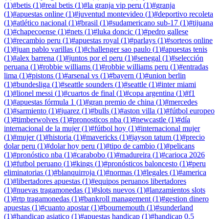
(
1
)
#
betis
(
1
)
#
real betis
(
1
)
#
la granja vip peru
(
1
)
#
granja
(
1
)
#
apuestas online
(
1
)
#
juventud montevideo
(
1
)
#
deportivo recoleta
(
1
)
#
atlético nacional
(
1
)
#
brasil
(
1
)
#
sudamericano sub-17
(
1
)
#
tijuana
(
1
)
#
chapecoense
(
1
)
#
nets
(
1
)
#
luka doncic
(
1
)
#
pedro gallese
(
1
)
#
recambio peru
(
1
)
#
apuestas royal
(
1
)
#
parlays
(
1
)
#
sorteos online
(
1
)
#
juan pablo varillas
(
1
)
#
challenger sao paulo
(
1
)
#
apuestas tenis
(
1
)
#
alex barrena
(
1
)
#
juntos por el peru
(
1
)
#
senegal
(
1
)
#
selección
peruana
(
1
)
#
robbie williams
(
1
)
#
robbie williams peru
(
1
)
#
entradas
lima
(
1
)
#
pistons
(
1
)
#
arsenal vs
(
1
)
#
bayern
(
1
)
#
union berlin
(
1
)
#
bundesliga
(
1
)
#
seattle sounders
(
1
)
#
seattle
(
1
)
#
inter miami
(
1
)
#
lionel messi
(
1
)
#
cuartos de final
(
1
)
#
copa argentina
(
1
)
#
f1
(
1
)
#
apuestas fórmula 1
(
1
)
#
gran premio de china
(
1
)
#
mercedes
(
1
)
#
sarmiento
(
1
)
#
juarez
(
1
)
#
bulls
(
1
)
#
aston villa
(
1
)
#
fútbol europeo
(
1
)
#
timberwolves
(
1
)
#
pronosticos nba
(
1
)
#
newcastle
(
1
)
#
día
internacional de la mujer
(
1
)
#
fútbol hoy
(
1
)
#
internacional mujer
(
1
)
#
mujer
(
1
)
#
historia
(
1
)
#
mavericks
(
1
)
#
jayson tatum
(
1
)
#
precio
dolar peru
(
1
)
#
dolar hoy peru
(
1
)
#
tipo de cambio
(
1
)
#
pelicans
(
1
)
#
pronóstico nba
(
1
)
#
carabobo
(
1
)
#
madureira
(
1
)
#
carioca 2026
(
1
)
#
futbol peruano
(
1
)
#
kings
(
1
)
#
pronósticos baloncesto
(
1
)
#
peru
eliminatorias
(
1
)
#
blanquirroja
(
1
)
#
normas
(
1
)
#
legales
(
1
)
#
america
(
1
)
#
libertadores apuestas
(
1
)
#
equipos peruanos libertadores
(
1
)
#
nuevas tragamonedas
(
1
)
#
slots nuevos
(
1
)
#
lanzamientos slots
(
1
)
#
rtp tragamonedas
(
1
)
#
bankroll management
(
1
)
#
gestion dinero
apuestas
(
1
)
#
cuanto apostar
(
1
)
#
bournemouth
(
1
)
#
sunderland
(
1
)
#
handicap asiatico
(
1
)
#
apuestas handicap
(
1
)
#
handicap 0.5