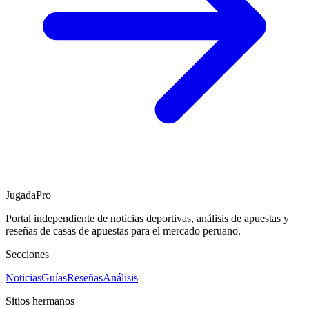
JugadaPro
Portal independiente de noticias deportivas, análisis de apuestas y
reseñas de casas de apuestas para el mercado peruano.
Secciones
Noticias
Guías
Reseñas
Análisis
Sitios hermanos