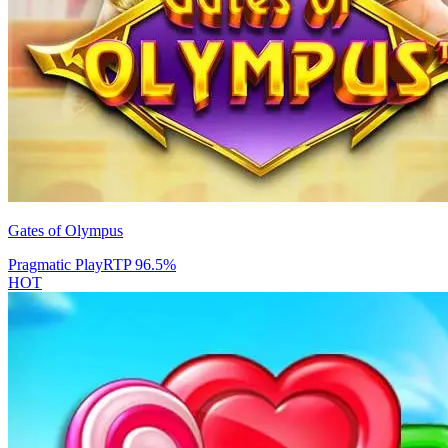
Gates of Olympus
Pragmatic Play
RTP
96.5
%
HOT