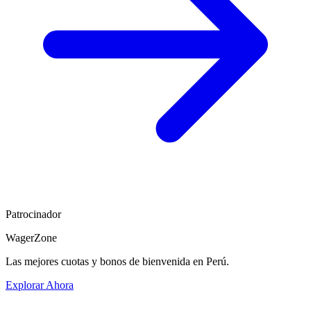
Patrocinador
WagerZone
Las mejores cuotas y bonos de bienvenida en Perú.
Explorar Ahora