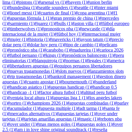
lima
(
1
)
#
pistons
(
1
)
#
arsenal vs
(
1
)
#
bayern
(
1
)
#
union berlin
(
1
)
#
bundesliga
(
1
)
#
seattle sounders
(
1
)
#
seattle
(
1
)
#
inter miami
(
1
)
#
lionel messi
(
1
)
#
cuartos de final
(
1
)
#
copa argentina
(
1
)
#
f1
(
1
)
#
apuestas fórmula 1
(
1
)
#
gran premio de china
(
1
)
#
mercedes
(
1
)
#
sarmiento
(
1
)
#
juarez
(
1
)
#
bulls
(
1
)
#
aston villa
(
1
)
#
fútbol europeo
(
1
)
#
timberwolves
(
1
)
#
pronosticos nba
(
1
)
#
newcastle
(
1
)
#
día
internacional de la mujer
(
1
)
#
fútbol hoy
(
1
)
#
internacional mujer
(
1
)
#
mujer
(
1
)
#
historia
(
1
)
#
mavericks
(
1
)
#
jayson tatum
(
1
)
#
precio
dolar peru
(
1
)
#
dolar hoy peru
(
1
)
#
tipo de cambio
(
1
)
#
pelicans
(
1
)
#
pronóstico nba
(
1
)
#
carabobo
(
1
)
#
madureira
(
1
)
#
carioca 2026
(
1
)
#
futbol peruano
(
1
)
#
kings
(
1
)
#
pronósticos baloncesto
(
1
)
#
peru
eliminatorias
(
1
)
#
blanquirroja
(
1
)
#
normas
(
1
)
#
legales
(
1
)
#
america
(
1
)
#
libertadores apuestas
(
1
)
#
equipos peruanos libertadores
(
1
)
#
nuevas tragamonedas
(
1
)
#
slots nuevos
(
1
)
#
lanzamientos slots
(
1
)
#
rtp tragamonedas
(
1
)
#
bankroll management
(
1
)
#
gestion dinero
apuestas
(
1
)
#
cuanto apostar
(
1
)
#
bournemouth
(
1
)
#
sunderland
(
1
)
#
handicap asiatico
(
1
)
#
apuestas handicap
(
1
)
#
handicap 0.5
(
1
)
#
handicap -1
(
1
)
#
factor altura futbol
(
1
)
#
altitud peru futbol
(
1
)
#
ventaja local altura
(
1
)
#
apuestas liga 1
(
1
)
#
los angeles lakers
(
1
)
#
sorteo
(
1
)
#
champions 2026
(
1
)
#
apuestas combinadas
(
1
)
#
parlay
(
1
)
#
acumulador
(
1
)
#
apuesta multiple
(
1
)
#
adt tarma
(
1
)
#
santa fe
(
1
)
#
mercados alternativos
(
1
)
#
apuestas tarjetas
(
1
)
#
over under
tarjetas
(
1
)
#
tarjetas amarillas apuestas
(
1
)
#
magic
(
1
)
#
rebotes nba
(
1
)
#
over under
(
1
)
#
mas menos goles
(
1
)
#
apuestas goles
(
1
)
#
over
2.5
(
1
)
#
am i in love shine original soundtrack
(
1
)
#
reseña