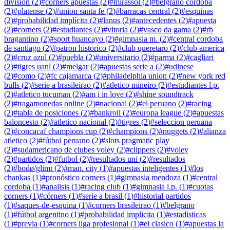
división
(
2
)
#
corners apuestas
(
2
)
#
mirassol
(
2
)
#
belgrano cordoba
(
2
)
#
platense
(
2
)
#
union santa fe
(
2
)
#
barracas central
(
2
)
#
esquinas
(
2
)
#
probabilidad implícita
(
2
)
#
lanus
(
2
)
#
antecedentes
(
2
)
#
apuesta
(
2
)
#
corners
(
2
)
#
estudiantes
(
2
)
#
vitoria
(
2
)
#
vasco da gama
(
2
)
#
rb
bragantino
(
2
)
#
sport huancayo
(
2
)
#
gimnasia m.
(
2
)
#
central cordoba
de santiago
(
2
)
#
patron historico
(
2
)
#
club queretaro
(
2
)
#
club america
(
2
)
#
cruz azul
(
2
)
#
puebla
(
2
)
#
universitario
(
2
)
#
parma
(
2
)
#
cagliari
(
2
)
#
tigres uanl
(
2
)
#
melgar
(
2
)
#
apuestas serie a
(
2
)
#
udinese
(
2
)
#
como
(
2
)
#
fc cajamarca
(
2
)
#
philadelphia union
(
2
)
#
new york red
bulls
(
2
)
#
serie a brasileirao
(
2
)
#
atletico mineiro
(
2
)
#
estudiantes l.p.
(
2
)
#
atletico tucuman
(
2
)
#
am i in love
(
2
)
#
shine soundtrack
(
2
)
#
tragamonedas online
(
2
)
#
nacional
(
2
)
#
el peruano
(
2
)
#
racing
(
2
)
#
tabla de posiciones
(
2
)
#
bankroll
(
2
)
#
europa league
(
2
)
#
apuestas
baloncesto
(
2
)
#
atletico nacional
(
2
)
#
tigres
(
2
)
#
seleccion peruana
(
2
)
#
concacaf champions cup
(
2
)
#
champions
(
2
)
#
nuggets
(
2
)
#
alianza
atletico
(
2
)
#
fútbol peruano
(
2
)
#
slots pragmatic play
(
2
)
#
sudamericano de clubes voley
(
2
)
#
clippers
(
2
)
#
voley
(
2
)
#
partidos
(
2
)
#
futbol
(
2
)
#
resultados uni
(
2
)
#
resultados
(
2
)
#
bodø/glimt
(
2
)
#
man. city
(
1
)
#
apuestas inteligentes
(
1
)
#
los
chankas
(
1
)
#
pronóstico corners
(
1
)
#
gimnasia mendoza
(
1
)
#
central
cordoba
(
1
)
#
analisis
(
1
)
#
racing club
(
1
)
#
gimnasia l.p.
(
1
)
#
cuotas
corners
(
1
)
#
córners
(
1
)
#
serie a brasil
(
1
)
#
historial partidos
(
1
)
#
saques-de-esquina
(
1
)
#
corners brasileirao
(
1
)
#
belgrano
(
1
)
#
fútbol argentino
(
1
)
#
probabilidad implicita
(
1
)
#
estadisticas
(
1
)
#
previa
(
1
)
#
corners liga profesional
(
1
)
#
el clasico
(
1
)
#
apuestas la