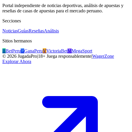
Portal independiente de noticias deportivas, análisis de apuestas y
reseñas de casas de apuestas para el mercado peruano.
Secciones
Noticias
Guías
Reseñas
Análisis
Sitios hermanos
B
BetPeru
G
GanaPeru
V
VictoriaBet
M
MegaSport
©
2026
JugadaPro
|
18+ Juega responsablemente
|
WagerZone
Explorar Ahora