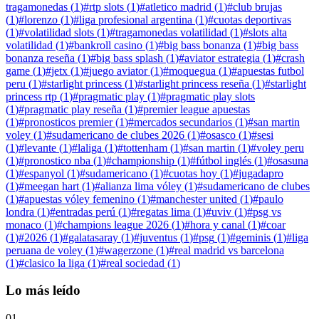
tragamonedas
(
1
)
#
rtp slots
(
1
)
#
atletico madrid
(
1
)
#
club brujas
(
1
)
#
lorenzo
(
1
)
#
liga profesional argentina
(
1
)
#
cuotas deportivas
(
1
)
#
volatilidad slots
(
1
)
#
tragamonedas volatilidad
(
1
)
#
slots alta
volatilidad
(
1
)
#
bankroll casino
(
1
)
#
big bass bonanza
(
1
)
#
big bass
bonanza reseña
(
1
)
#
big bass splash
(
1
)
#
aviator estrategia
(
1
)
#
crash
game
(
1
)
#
jetx
(
1
)
#
juego aviator
(
1
)
#
moquegua
(
1
)
#
apuestas futbol
peru
(
1
)
#
starlight princess
(
1
)
#
starlight princess reseña
(
1
)
#
starlight
princess rtp
(
1
)
#
pragmatic play
(
1
)
#
pragmatic play slots
(
1
)
#
pragmatic play reseña
(
1
)
#
premier league apuestas
(
1
)
#
pronosticos premier
(
1
)
#
mercados secundarios
(
1
)
#
san martin
voley
(
1
)
#
sudamericano de clubes 2026
(
1
)
#
osasco
(
1
)
#
sesi
(
1
)
#
levante
(
1
)
#
laliga
(
1
)
#
tottenham
(
1
)
#
san martin
(
1
)
#
voley peru
(
1
)
#
pronostico nba
(
1
)
#
championship
(
1
)
#
fútbol inglés
(
1
)
#
osasuna
(
1
)
#
espanyol
(
1
)
#
sudamericano
(
1
)
#
cuotas hoy
(
1
)
#
jugadapro
(
1
)
#
meegan hart
(
1
)
#
alianza lima vóley
(
1
)
#
sudamericano de clubes
(
1
)
#
apuestas vóley femenino
(
1
)
#
manchester united
(
1
)
#
paulo
londra
(
1
)
#
entradas perú
(
1
)
#
regatas lima
(
1
)
#
uviv
(
1
)
#
psg vs
monaco
(
1
)
#
champions league 2026
(
1
)
#
hora y canal
(
1
)
#
coar
(
1
)
#
2026
(
1
)
#
galatasaray
(
1
)
#
juventus
(
1
)
#
psg
(
1
)
#
geminis
(
1
)
#
liga
peruana de voley
(
1
)
#
wagerzone
(
1
)
#
real madrid vs barcelona
(
1
)
#
clasico la liga
(
1
)
#
real sociedad
(
1
)
Lo más leído
01