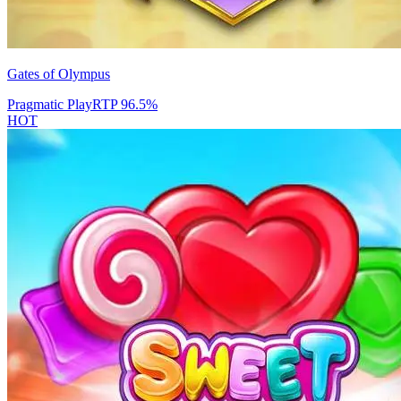
Gates of Olympus
Pragmatic Play
RTP
96.5
%
HOT