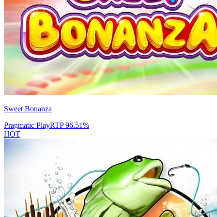
Sweet Bonanza
Pragmatic Play
RTP
96.51
%
HOT