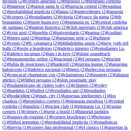
división
(
2
)
#
corners apuestas
(
2
)
#
mirassol
(
2
)
#
belgrano cordoba
(
2
)
#
platense
(
2
)
#
union santa fe
(
2
)
#
barracas central
(
2
)
#
esquinas
(
2
)
#
probabilidad implícita
(
2
)
#
lanus
(
2
)
#
antecedentes
(
2
)
#
apuesta
(
2
)
#
corners
(
2
)
#
estudiantes
(
2
)
#
vitoria
(
2
)
#
vasco da gama
(
2
)
#
rb
bragantino
(
2
)
#
sport huancayo
(
2
)
#
gimnasia m.
(
2
)
#
central cordoba
de santiago
(
2
)
#
patron historico
(
2
)
#
club queretaro
(
2
)
#
club america
(
2
)
#
cruz azul
(
2
)
#
puebla
(
2
)
#
universitario
(
2
)
#
parma
(
2
)
#
cagliari
(
2
)
#
tigres uanl
(
2
)
#
melgar
(
2
)
#
apuestas serie a
(
2
)
#
udinese
(
2
)
#
como
(
2
)
#
fc cajamarca
(
2
)
#
philadelphia union
(
2
)
#
new york red
bulls
(
2
)
#
serie a brasileirao
(
2
)
#
atletico mineiro
(
2
)
#
estudiantes l.p.
(
2
)
#
atletico tucuman
(
2
)
#
am i in love
(
2
)
#
shine soundtrack
(
2
)
#
tragamonedas online
(
2
)
#
nacional
(
2
)
#
el peruano
(
2
)
#
racing
(
2
)
#
tabla de posiciones
(
2
)
#
bankroll
(
2
)
#
europa league
(
2
)
#
apuestas
baloncesto
(
2
)
#
atletico nacional
(
2
)
#
tigres
(
2
)
#
seleccion peruana
(
2
)
#
concacaf champions cup
(
2
)
#
champions
(
2
)
#
nuggets
(
2
)
#
alianza
atletico
(
2
)
#
fútbol peruano
(
2
)
#
slots pragmatic play
(
2
)
#
sudamericano de clubes voley
(
2
)
#
clippers
(
2
)
#
voley
(
2
)
#
partidos
(
2
)
#
futbol
(
2
)
#
resultados uni
(
2
)
#
resultados
(
2
)
#
bodø/glimt
(
2
)
#
man. city
(
1
)
#
apuestas inteligentes
(
1
)
#
los
chankas
(
1
)
#
pronóstico corners
(
1
)
#
gimnasia mendoza
(
1
)
#
central
cordoba
(
1
)
#
analisis
(
1
)
#
racing club
(
1
)
#
gimnasia l.p.
(
1
)
#
cuotas
corners
(
1
)
#
córners
(
1
)
#
serie a brasil
(
1
)
#
historial partidos
(
1
)
#
saques-de-esquina
(
1
)
#
corners brasileirao
(
1
)
#
belgrano
(
1
)
#
fútbol argentino
(
1
)
#
probabilidad implicita
(
1
)
#
estadisticas
(
1
)
#
previa
(
1
)
#
corners liga profesional
(
1
)
#
el clasico
(
1
)
#
apuestas la