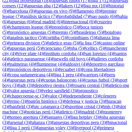
(
22
)
#
liga profesional
(
18
)
#
apuestas futbol
(
17
)
#
liga 1
(
12
)
#
apuestas
corners
(
12
)
#
apuestas nba
(
12
)
#
lakers
(
12
)
#
liga mx
(
10
)
#
historial
(
9
)
#
barcelona
(
9
)
#
apuestas en vivo
(
9
)
#
flamengo
(
8
)
#
premier
league
(
7
)
#
análisis táctico
(
7
)
#
probabilidad
(
7
)
#
sao paulo
(
6
)
#
bahia
(
6
)
#
apuestas
(
6
)
#
real madrid
(
6
)
#
internacional
(
6
)
#
cruzeiro
(
6
)
#
champions league
(
6
)
#
pronóstico
(
5
)
#
boca juniors
(
5
)
#
pronóstico apuestas
(
5
)
#
gremio
(
5
)
#
brasileirao
(
5
)
#
botafogo
(
5
)
#
analisis tactico
(
5
)
#
coritiba
(
5
)
#
corinthians
(
5
)
#
alianza lima
(
5
)
#
primera division
(
5
)
#
atletico grau
(
5
)
#
la liga
(
5
)
#
casino online
(
5
)
#
apuestas perú
(
5
)
#
cienciano
(
5
)
#
nba
(
5
)
#
celtics
(
5
)
#
manchester
city
(
4
)
#
river plate
(
4
)
#
instituto cordoba
(
4
)
#
san lorenzo
(
4
)
#
santos
(
4
)
#
atletico paranaense
(
4
)
#
newells old boys
(
4
)
#
talleres cordoba
(
4
)
#
palmeiras
(
4
)
#
fluminense
(
4
)
#
aldosivi
(
4
)
#
deportivo garcilaso
(
4
)
#
pronósticos deportivos
(
4
)
#
ecuabet
(
4
)
#
copa libertadores
(
4
)
#
copa sudamericana
(
4
)
#
liga 1 peru
(
4
)
#
warriors
(
4
)
#
peru
(
4
)
#
apuestas peru
(
4
)
#
cuotas baloncesto
(
4
)
#
cuotas futbol
(
3
)
#
sport
boys
(
3
)
#
adt
(
3
)
#
deportivo riestra
(
3
)
#
rosario central
(
3
)
#
atletico-mg
(
3
)
#
valor apuesta
(
3
)
#
velez sarsfield
(
3
)
#
pronostico
(
3
)
#
chapecoense-sc
(
3
)
#
valor
(
3
)
#
independiente
(
3
)
#
córneres
(
3
)
#
remo
(
3
)
#
patrón histórico
(
3
)
#
defensa y justicia
(
3
)
#
huracan
(
3
)
#
banfield
(
3
)
#
utc cajamarca
(
3
)
#
sporting cristal
(
3
)
#
mls
(
3
)
#
slot
machine
(
3
)
#
noticias perú
(
3
)
#
atletico
(
3
)
#
madrid
(
3
)
#
monterrey
(
3
)
#
torneo apertura
(
3
)
#
jaguares
(
3
)
#
liga betplay
(
3
)
#
nba apuestas
(
3
)
#
arsenal
(
3
)
#
alianza
(
3
)
#
apuestas deportivas peru
(
3
)
#
binacional
(
3
)
#
liga 1 perú
(
3
)
#
apuestas voley
(
3
)
#
liverpool
(
2
)
#
primera