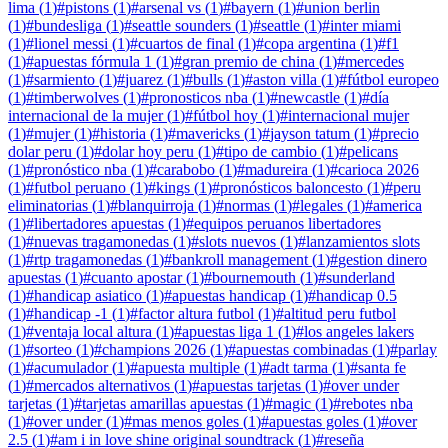
lima
(
1
)
#
pistons
(
1
)
#
arsenal vs
(
1
)
#
bayern
(
1
)
#
union berlin
(
1
)
#
bundesliga
(
1
)
#
seattle sounders
(
1
)
#
seattle
(
1
)
#
inter miami
(
1
)
#
lionel messi
(
1
)
#
cuartos de final
(
1
)
#
copa argentina
(
1
)
#
f1
(
1
)
#
apuestas fórmula 1
(
1
)
#
gran premio de china
(
1
)
#
mercedes
(
1
)
#
sarmiento
(
1
)
#
juarez
(
1
)
#
bulls
(
1
)
#
aston villa
(
1
)
#
fútbol europeo
(
1
)
#
timberwolves
(
1
)
#
pronosticos nba
(
1
)
#
newcastle
(
1
)
#
día
internacional de la mujer
(
1
)
#
fútbol hoy
(
1
)
#
internacional mujer
(
1
)
#
mujer
(
1
)
#
historia
(
1
)
#
mavericks
(
1
)
#
jayson tatum
(
1
)
#
precio
dolar peru
(
1
)
#
dolar hoy peru
(
1
)
#
tipo de cambio
(
1
)
#
pelicans
(
1
)
#
pronóstico nba
(
1
)
#
carabobo
(
1
)
#
madureira
(
1
)
#
carioca 2026
(
1
)
#
futbol peruano
(
1
)
#
kings
(
1
)
#
pronósticos baloncesto
(
1
)
#
peru
eliminatorias
(
1
)
#
blanquirroja
(
1
)
#
normas
(
1
)
#
legales
(
1
)
#
america
(
1
)
#
libertadores apuestas
(
1
)
#
equipos peruanos libertadores
(
1
)
#
nuevas tragamonedas
(
1
)
#
slots nuevos
(
1
)
#
lanzamientos slots
(
1
)
#
rtp tragamonedas
(
1
)
#
bankroll management
(
1
)
#
gestion dinero
apuestas
(
1
)
#
cuanto apostar
(
1
)
#
bournemouth
(
1
)
#
sunderland
(
1
)
#
handicap asiatico
(
1
)
#
apuestas handicap
(
1
)
#
handicap 0.5
(
1
)
#
handicap -1
(
1
)
#
factor altura futbol
(
1
)
#
altitud peru futbol
(
1
)
#
ventaja local altura
(
1
)
#
apuestas liga 1
(
1
)
#
los angeles lakers
(
1
)
#
sorteo
(
1
)
#
champions 2026
(
1
)
#
apuestas combinadas
(
1
)
#
parlay
(
1
)
#
acumulador
(
1
)
#
apuesta multiple
(
1
)
#
adt tarma
(
1
)
#
santa fe
(
1
)
#
mercados alternativos
(
1
)
#
apuestas tarjetas
(
1
)
#
over under
tarjetas
(
1
)
#
tarjetas amarillas apuestas
(
1
)
#
magic
(
1
)
#
rebotes nba
(
1
)
#
over under
(
1
)
#
mas menos goles
(
1
)
#
apuestas goles
(
1
)
#
over
2.5
(
1
)
#
am i in love shine original soundtrack
(
1
)
#
reseña