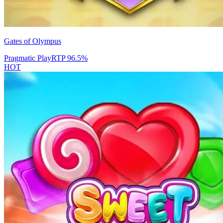
Gates of Olympus
Pragmatic Play
RTP
96.5
%
HOT