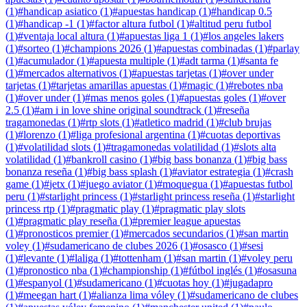
(
1
)
#
handicap asiatico
(
1
)
#
apuestas handicap
(
1
)
#
handicap 0.5
(
1
)
#
handicap -1
(
1
)
#
factor altura futbol
(
1
)
#
altitud peru futbol
(
1
)
#
ventaja local altura
(
1
)
#
apuestas liga 1
(
1
)
#
los angeles lakers
(
1
)
#
sorteo
(
1
)
#
champions 2026
(
1
)
#
apuestas combinadas
(
1
)
#
parlay
(
1
)
#
acumulador
(
1
)
#
apuesta multiple
(
1
)
#
adt tarma
(
1
)
#
santa fe
(
1
)
#
mercados alternativos
(
1
)
#
apuestas tarjetas
(
1
)
#
over under
tarjetas
(
1
)
#
tarjetas amarillas apuestas
(
1
)
#
magic
(
1
)
#
rebotes nba
(
1
)
#
over under
(
1
)
#
mas menos goles
(
1
)
#
apuestas goles
(
1
)
#
over
2.5
(
1
)
#
am i in love shine original soundtrack
(
1
)
#
reseña
tragamonedas
(
1
)
#
rtp slots
(
1
)
#
atletico madrid
(
1
)
#
club brujas
(
1
)
#
lorenzo
(
1
)
#
liga profesional argentina
(
1
)
#
cuotas deportivas
(
1
)
#
volatilidad slots
(
1
)
#
tragamonedas volatilidad
(
1
)
#
slots alta
volatilidad
(
1
)
#
bankroll casino
(
1
)
#
big bass bonanza
(
1
)
#
big bass
bonanza reseña
(
1
)
#
big bass splash
(
1
)
#
aviator estrategia
(
1
)
#
crash
game
(
1
)
#
jetx
(
1
)
#
juego aviator
(
1
)
#
moquegua
(
1
)
#
apuestas futbol
peru
(
1
)
#
starlight princess
(
1
)
#
starlight princess reseña
(
1
)
#
starlight
princess rtp
(
1
)
#
pragmatic play
(
1
)
#
pragmatic play slots
(
1
)
#
pragmatic play reseña
(
1
)
#
premier league apuestas
(
1
)
#
pronosticos premier
(
1
)
#
mercados secundarios
(
1
)
#
san martin
voley
(
1
)
#
sudamericano de clubes 2026
(
1
)
#
osasco
(
1
)
#
sesi
(
1
)
#
levante
(
1
)
#
laliga
(
1
)
#
tottenham
(
1
)
#
san martin
(
1
)
#
voley peru
(
1
)
#
pronostico nba
(
1
)
#
championship
(
1
)
#
fútbol inglés
(
1
)
#
osasuna
(
1
)
#
espanyol
(
1
)
#
sudamericano
(
1
)
#
cuotas hoy
(
1
)
#
jugadapro
(
1
)
#
meegan hart
(
1
)
#
alianza lima vóley
(
1
)
#
sudamericano de clubes