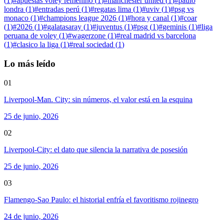
(
1
)
#
apuestas vóley femenino
(
1
)
#
manchester united
(
1
)
#
paulo
londra
(
1
)
#
entradas perú
(
1
)
#
regatas lima
(
1
)
#
uviv
(
1
)
#
psg vs
monaco
(
1
)
#
champions league 2026
(
1
)
#
hora y canal
(
1
)
#
coar
(
1
)
#
2026
(
1
)
#
galatasaray
(
1
)
#
juventus
(
1
)
#
psg
(
1
)
#
geminis
(
1
)
#
liga
peruana de voley
(
1
)
#
wagerzone
(
1
)
#
real madrid vs barcelona
(
1
)
#
clasico la liga
(
1
)
#
real sociedad
(
1
)
Lo más leído
01
Liverpool-Man. City: sin números, el valor está en la esquina
25 de junio, 2026
02
Liverpool-City: el dato que silencia la narrativa de posesión
25 de junio, 2026
03
Flamengo-Sao Paulo: el historial enfría el favoritismo rojinegro
24 de junio, 2026