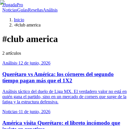
J
JugadaPro
Noticias
Guías
Reseñas
Análisis
Inicio
›
#club america
#
club america
2
artículos
Análisis
·
12 de junio, 2026
Querétaro vs América: los córneres del segundo
tiempo pagan más que el 1X2
Análisis táctico del duelo de Liga MX. El verdadero valor no está en
quién gana el partido, sino en un mercado de corners que surge de la
fatiga y la estructura defensiva.
Noticias
·
11 de junio, 2026
América visita Querétaro: el libreto incómodo que