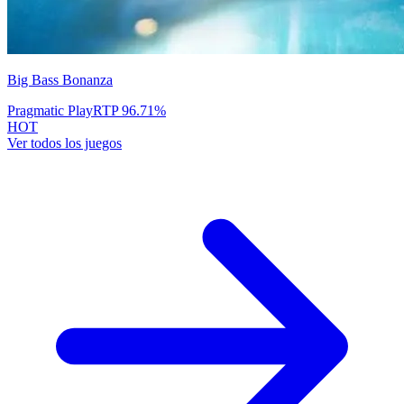
Big Bass Bonanza
Pragmatic Play
RTP
96.71
%
HOT
Ver todos los juegos