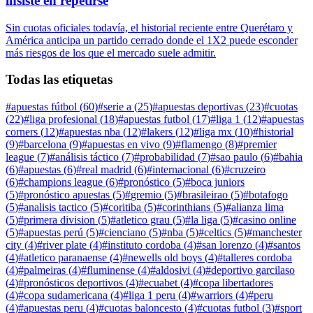
insiste en repetirse
Sin cuotas oficiales todavía, el historial reciente entre Querétaro y
América anticipa un partido cerrado donde el 1X2 puede esconder
más riesgos de los que el mercado suele admitir.
Todas las etiquetas
#
apuestas fútbol
(
60
)
#
serie a
(
25
)
#
apuestas deportivas
(
23
)
#
cuotas
(
22
)
#
liga profesional
(
18
)
#
apuestas futbol
(
17
)
#
liga 1
(
12
)
#
apuestas
corners
(
12
)
#
apuestas nba
(
12
)
#
lakers
(
12
)
#
liga mx
(
10
)
#
historial
(
9
)
#
barcelona
(
9
)
#
apuestas en vivo
(
9
)
#
flamengo
(
8
)
#
premier
league
(
7
)
#
análisis táctico
(
7
)
#
probabilidad
(
7
)
#
sao paulo
(
6
)
#
bahia
(
6
)
#
apuestas
(
6
)
#
real madrid
(
6
)
#
internacional
(
6
)
#
cruzeiro
(
6
)
#
champions league
(
6
)
#
pronóstico
(
5
)
#
boca juniors
(
5
)
#
pronóstico apuestas
(
5
)
#
gremio
(
5
)
#
brasileirao
(
5
)
#
botafogo
(
5
)
#
analisis tactico
(
5
)
#
coritiba
(
5
)
#
corinthians
(
5
)
#
alianza lima
(
5
)
#
primera division
(
5
)
#
atletico grau
(
5
)
#
la liga
(
5
)
#
casino online
(
5
)
#
apuestas perú
(
5
)
#
cienciano
(
5
)
#
nba
(
5
)
#
celtics
(
5
)
#
manchester
city
(
4
)
#
river plate
(
4
)
#
instituto cordoba
(
4
)
#
san lorenzo
(
4
)
#
santos
(
4
)
#
atletico paranaense
(
4
)
#
newells old boys
(
4
)
#
talleres cordoba
(
4
)
#
palmeiras
(
4
)
#
fluminense
(
4
)
#
aldosivi
(
4
)
#
deportivo garcilaso
(
4
)
#
pronósticos deportivos
(
4
)
#
ecuabet
(
4
)
#
copa libertadores
(
4
)
#
copa sudamericana
(
4
)
#
liga 1 peru
(
4
)
#
warriors
(
4
)
#
peru
(
4
)
#
apuestas peru
(
4
)
#
cuotas baloncesto
(
4
)
#
cuotas futbol
(
3
)
#
sport