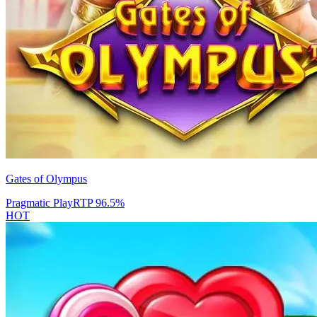
Gates of Olympus
Pragmatic Play
RTP
96.5
%
HOT