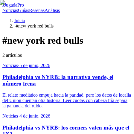
J
JugadaPro
Noticias
Guías
Reseñas
Análisis
Inicio
›
#new york red bulls
#
new york red bulls
2
artículos
Noticias
·
5 de junio, 2026
Philadelphia vs NYRB: la narrativa vende, el
número frena
El relato mediático empuja hacia la paridad, pero los datos de localía
del Union cuentan otra historia. Leer cuotas con cabeza fría separa
la ganancia del ruido.
Noticias
·
4 de junio, 2026
Philadelphia vs NYRB: los corners valen más que el