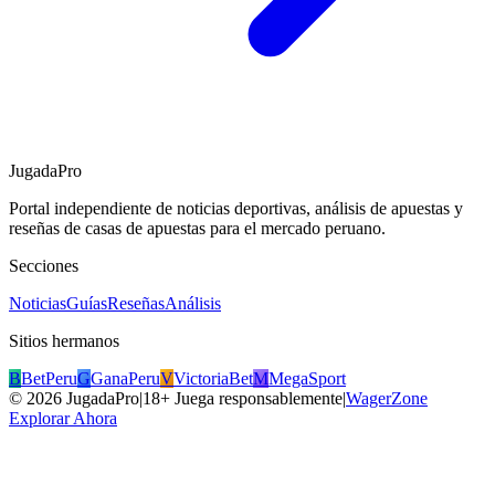
JugadaPro
Portal independiente de noticias deportivas, análisis de apuestas y
reseñas de casas de apuestas para el mercado peruano.
Secciones
Noticias
Guías
Reseñas
Análisis
Sitios hermanos
B
BetPeru
G
GanaPeru
V
VictoriaBet
M
MegaSport
©
2026
JugadaPro
|
18+ Juega responsablemente
|
WagerZone
Explorar Ahora