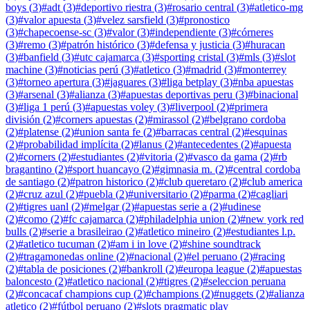
boys
(
3
)
#
adt
(
3
)
#
deportivo riestra
(
3
)
#
rosario central
(
3
)
#
atletico-mg
(
3
)
#
valor apuesta
(
3
)
#
velez sarsfield
(
3
)
#
pronostico
(
3
)
#
chapecoense-sc
(
3
)
#
valor
(
3
)
#
independiente
(
3
)
#
córneres
(
3
)
#
remo
(
3
)
#
patrón histórico
(
3
)
#
defensa y justicia
(
3
)
#
huracan
(
3
)
#
banfield
(
3
)
#
utc cajamarca
(
3
)
#
sporting cristal
(
3
)
#
mls
(
3
)
#
slot
machine
(
3
)
#
noticias perú
(
3
)
#
atletico
(
3
)
#
madrid
(
3
)
#
monterrey
(
3
)
#
torneo apertura
(
3
)
#
jaguares
(
3
)
#
liga betplay
(
3
)
#
nba apuestas
(
3
)
#
arsenal
(
3
)
#
alianza
(
3
)
#
apuestas deportivas peru
(
3
)
#
binacional
(
3
)
#
liga 1 perú
(
3
)
#
apuestas voley
(
3
)
#
liverpool
(
2
)
#
primera
división
(
2
)
#
corners apuestas
(
2
)
#
mirassol
(
2
)
#
belgrano cordoba
(
2
)
#
platense
(
2
)
#
union santa fe
(
2
)
#
barracas central
(
2
)
#
esquinas
(
2
)
#
probabilidad implícita
(
2
)
#
lanus
(
2
)
#
antecedentes
(
2
)
#
apuesta
(
2
)
#
corners
(
2
)
#
estudiantes
(
2
)
#
vitoria
(
2
)
#
vasco da gama
(
2
)
#
rb
bragantino
(
2
)
#
sport huancayo
(
2
)
#
gimnasia m.
(
2
)
#
central cordoba
de santiago
(
2
)
#
patron historico
(
2
)
#
club queretaro
(
2
)
#
club america
(
2
)
#
cruz azul
(
2
)
#
puebla
(
2
)
#
universitario
(
2
)
#
parma
(
2
)
#
cagliari
(
2
)
#
tigres uanl
(
2
)
#
melgar
(
2
)
#
apuestas serie a
(
2
)
#
udinese
(
2
)
#
como
(
2
)
#
fc cajamarca
(
2
)
#
philadelphia union
(
2
)
#
new york red
bulls
(
2
)
#
serie a brasileirao
(
2
)
#
atletico mineiro
(
2
)
#
estudiantes l.p.
(
2
)
#
atletico tucuman
(
2
)
#
am i in love
(
2
)
#
shine soundtrack
(
2
)
#
tragamonedas online
(
2
)
#
nacional
(
2
)
#
el peruano
(
2
)
#
racing
(
2
)
#
tabla de posiciones
(
2
)
#
bankroll
(
2
)
#
europa league
(
2
)
#
apuestas
baloncesto
(
2
)
#
atletico nacional
(
2
)
#
tigres
(
2
)
#
seleccion peruana
(
2
)
#
concacaf champions cup
(
2
)
#
champions
(
2
)
#
nuggets
(
2
)
#
alianza
atletico
(
2
)
#
fútbol peruano
(
2
)
#
slots pragmatic play