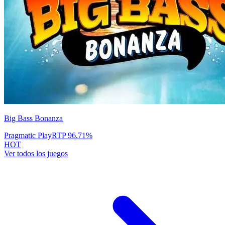
Big Bass Bonanza
Pragmatic Play
RTP
96.71
%
HOT
Ver todos los juegos