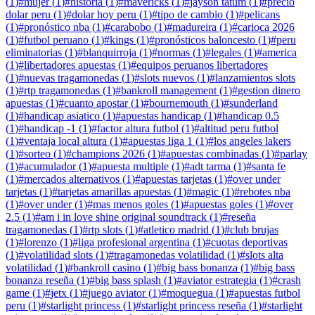
(
1
)
#
mujer
(
1
)
#
historia
(
1
)
#
mavericks
(
1
)
#
jayson tatum
(
1
)
#
precio
dolar peru
(
1
)
#
dolar hoy peru
(
1
)
#
tipo de cambio
(
1
)
#
pelicans
(
1
)
#
pronóstico nba
(
1
)
#
carabobo
(
1
)
#
madureira
(
1
)
#
carioca 2026
(
1
)
#
futbol peruano
(
1
)
#
kings
(
1
)
#
pronósticos baloncesto
(
1
)
#
peru
eliminatorias
(
1
)
#
blanquirroja
(
1
)
#
normas
(
1
)
#
legales
(
1
)
#
america
(
1
)
#
libertadores apuestas
(
1
)
#
equipos peruanos libertadores
(
1
)
#
nuevas tragamonedas
(
1
)
#
slots nuevos
(
1
)
#
lanzamientos slots
(
1
)
#
rtp tragamonedas
(
1
)
#
bankroll management
(
1
)
#
gestion dinero
apuestas
(
1
)
#
cuanto apostar
(
1
)
#
bournemouth
(
1
)
#
sunderland
(
1
)
#
handicap asiatico
(
1
)
#
apuestas handicap
(
1
)
#
handicap 0.5
(
1
)
#
handicap -1
(
1
)
#
factor altura futbol
(
1
)
#
altitud peru futbol
(
1
)
#
ventaja local altura
(
1
)
#
apuestas liga 1
(
1
)
#
los angeles lakers
(
1
)
#
sorteo
(
1
)
#
champions 2026
(
1
)
#
apuestas combinadas
(
1
)
#
parlay
(
1
)
#
acumulador
(
1
)
#
apuesta multiple
(
1
)
#
adt tarma
(
1
)
#
santa fe
(
1
)
#
mercados alternativos
(
1
)
#
apuestas tarjetas
(
1
)
#
over under
tarjetas
(
1
)
#
tarjetas amarillas apuestas
(
1
)
#
magic
(
1
)
#
rebotes nba
(
1
)
#
over under
(
1
)
#
mas menos goles
(
1
)
#
apuestas goles
(
1
)
#
over
2.5
(
1
)
#
am i in love shine original soundtrack
(
1
)
#
reseña
tragamonedas
(
1
)
#
rtp slots
(
1
)
#
atletico madrid
(
1
)
#
club brujas
(
1
)
#
lorenzo
(
1
)
#
liga profesional argentina
(
1
)
#
cuotas deportivas
(
1
)
#
volatilidad slots
(
1
)
#
tragamonedas volatilidad
(
1
)
#
slots alta
volatilidad
(
1
)
#
bankroll casino
(
1
)
#
big bass bonanza
(
1
)
#
big bass
bonanza reseña
(
1
)
#
big bass splash
(
1
)
#
aviator estrategia
(
1
)
#
crash
game
(
1
)
#
jetx
(
1
)
#
juego aviator
(
1
)
#
moquegua
(
1
)
#
apuestas futbol
peru
(
1
)
#
starlight princess
(
1
)
#
starlight princess reseña
(
1
)
#
starlight