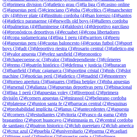
(
5
)
#
primera division
(
5
)
#
atletico grau
(
5
)
#
la liga
(
5
)
#
casino online
(
5
)
#
apuestas perú
(
5
)
#
cienciano
(
5
)
#
nba
(
5
)
#
celtics
(
5
)
#
manchester
city
(
4
)
#
river plate
(
4
)
#
instituto cordoba
(
4
)
#
san lorenzo
(
4
)
#
santos
(
4
)
#
atletico paranaense
(
4
)
#
newells old boys
(
4
)
#
talleres cordoba
(
4
)
#
palmeiras
(
4
)
#
fluminense
(
4
)
#
aldosivi
(
4
)
#
deportivo garcilaso
(
4
)
#
pronósticos deportivos
(
4
)
#
ecuabet
(
4
)
#
copa libertadores
(
4
)
#
copa sudamericana
(
4
)
#
liga 1 peru
(
4
)
#
warriors
(
4
)
#
peru
(
4
)
#
apuestas peru
(
4
)
#
cuotas baloncesto
(
4
)
#
cuotas futbol
(
3
)
#
sport
boys
(
3
)
#
adt
(
3
)
#
deportivo riestra
(
3
)
#
rosario central
(
3
)
#
atletico-mg
(
3
)
#
valor apuesta
(
3
)
#
velez sarsfield
(
3
)
#
pronostico
(
3
)
#
chapecoense-sc
(
3
)
#
valor
(
3
)
#
independiente
(
3
)
#
córneres
(
3
)
#
remo
(
3
)
#
patrón histórico
(
3
)
#
defensa y justicia
(
3
)
#
huracan
(
3
)
#
banfield
(
3
)
#
utc cajamarca
(
3
)
#
sporting cristal
(
3
)
#
mls
(
3
)
#
slot
machine
(
3
)
#
noticias perú
(
3
)
#
atletico
(
3
)
#
madrid
(
3
)
#
monterrey
(
3
)
#
torneo apertura
(
3
)
#
jaguares
(
3
)
#
liga betplay
(
3
)
#
nba apuestas
(
3
)
#
arsenal
(
3
)
#
alianza
(
3
)
#
apuestas deportivas peru
(
3
)
#
binacional
(
3
)
#
liga 1 perú
(
3
)
#
apuestas voley
(
3
)
#
liverpool
(
2
)
#
primera
división
(
2
)
#
corners apuestas
(
2
)
#
mirassol
(
2
)
#
belgrano cordoba
(
2
)
#
platense
(
2
)
#
union santa fe
(
2
)
#
barracas central
(
2
)
#
esquinas
(
2
)
#
probabilidad implícita
(
2
)
#
lanus
(
2
)
#
antecedentes
(
2
)
#
apuesta
(
2
)
#
corners
(
2
)
#
estudiantes
(
2
)
#
vitoria
(
2
)
#
vasco da gama
(
2
)
#
rb
bragantino
(
2
)
#
sport huancayo
(
2
)
#
gimnasia m.
(
2
)
#
central cordoba
de santiago
(
2
)
#
patron historico
(
2
)
#
club queretaro
(
2
)
#
club america
(
2
)
#
cruz azul
(
2
)
#
puebla
(
2
)
#
universitario
(
2
)
#
parma
(
2
)
#
cagliari
(
2
)
#
tigres uanl
(
2
)
#
melgar
(
2
)
#
apuestas serie a
(
2
)
#
udinese