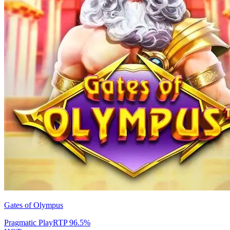
Gates of Olympus
Pragmatic Play
RTP
96.5
%