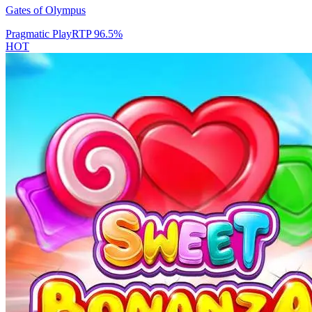
Gates of Olympus
Pragmatic Play
RTP
96.5
%
HOT