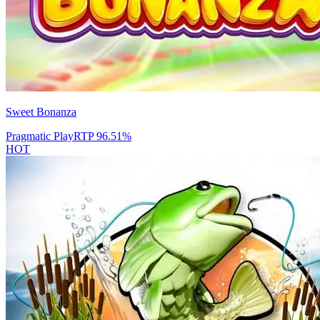
Sweet Bonanza
Pragmatic Play
RTP
96.51
%
HOT