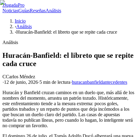
J
JugadaPro
Noticias
Guías
Reseñas
Análisis
Inicio
›
Análisis
›
Huracán-Banfield: el libreto que se repite cada cruce
Análisis
Huracán-Banfield: el libreto que se repite
cada cruce
C
Carlos Méndez
·
12 de junio, 2026
·
5 min
de lectura
·
huracan
banfield
antecedentes
Huracán y Banfield cruzan caminos en un duelo que, más allá de los
nombres del momento, arrastra un patrón tozudo. Históricamente,
este enfrentamiento tiende a la mesura extrema: pocos goles,
partidos trabados y un reparto de puntos que deja incómodos a los
que buscan un dueño claro del partido. Las casas de apuestas
todavía no publican líneas, pero cuando lo hagan, lo inteligente será
no comprar un favorito.
El domingo 26 de julio, el Tomás Adolfo Ducó albergará una nueva