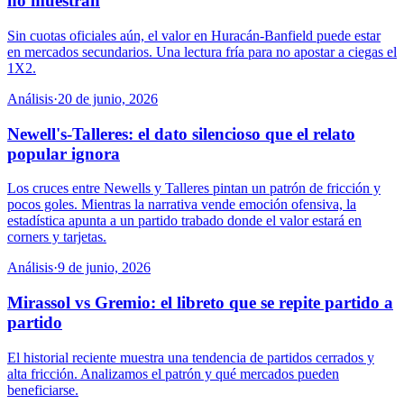
no muestran
Sin cuotas oficiales aún, el valor en Huracán-Banfield puede estar
en mercados secundarios. Una lectura fría para no apostar a ciegas el
1X2.
Análisis
·
20 de junio, 2026
Newell's-Talleres: el dato silencioso que el relato
popular ignora
Los cruces entre Newells y Talleres pintan un patrón de fricción y
pocos goles. Mientras la narrativa vende emoción ofensiva, la
estadística apunta a un partido trabado donde el valor estará en
corners y tarjetas.
Análisis
·
9 de junio, 2026
Mirassol vs Gremio: el libreto que se repite partido a
partido
El historial reciente muestra una tendencia de partidos cerrados y
alta fricción. Analizamos el patrón y qué mercados pueden
beneficiarse.