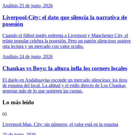
Análisis
·
25 de junio, 2026
Liverpool-City: el dato que silencia la narrativa de
posesión
Cuando el fútbol inglés enfrenta a Liverpool y Manchester City, el
relato popular celebra la posesión. Pero un patrón silencioso sugiere
otra lectura y un mercado con valor oculto.
Análisis
·
24 de junio, 2026
Chankas vs Boys: la altura infla los corners locales
El duelo en Andahuaylas esconde un mercado silencioso: los tiros
de esquina del local. La altitud y el estilo directo de Los Chankas
generan más de lo que sugieren las cuotas.
Lo más leído
01
Liverpool-Man. City: sin números, el valor está en la esquina
25 de junio, 2026