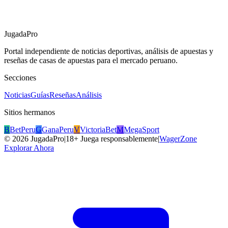
JugadaPro
Portal independiente de noticias deportivas, análisis de apuestas y
reseñas de casas de apuestas para el mercado peruano.
Secciones
Noticias
Guías
Reseñas
Análisis
Sitios hermanos
B
BetPeru
G
GanaPeru
V
VictoriaBet
M
MegaSport
©
2026
JugadaPro
|
18+ Juega responsablemente
|
WagerZone
Explorar Ahora