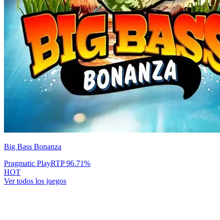
Big Bass Bonanza
Pragmatic Play
RTP
96.71
%
HOT
Ver todos los juegos