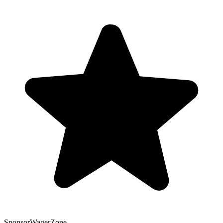
Sponsor
WagerZone