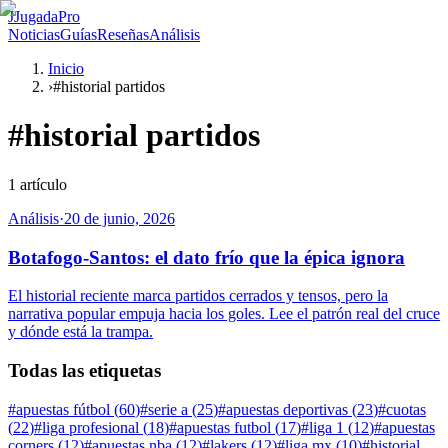
J
JugadaPro
Noticias
Guías
Reseñas
Análisis
Inicio
›
#historial partidos
#
historial partidos
1
artículo
Análisis
·
20 de junio, 2026
Botafogo-Santos: el dato frío que la épica ignora
El historial reciente marca partidos cerrados y tensos, pero la
narrativa popular empuja hacia los goles. Lee el patrón real del cruce
y dónde está la trampa.
Todas las etiquetas
#
apuestas fútbol
(
60
)
#
serie a
(
25
)
#
apuestas deportivas
(
23
)
#
cuotas
(
22
)
#
liga profesional
(
18
)
#
apuestas futbol
(
17
)
#
liga 1
(
12
)
#
apuestas
corners
(
12
)
#
apuestas nba
(
12
)
#
lakers
(
12
)
#
liga mx
(
10
)
#
historial