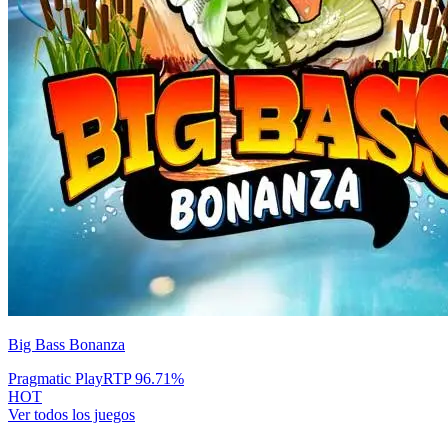
Big Bass Bonanza
Pragmatic Play
RTP
96.71
%
HOT
Ver todos los juegos