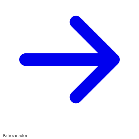
Patrocinador