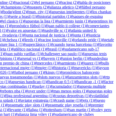
nline
(
2
)
#
nacional
(
2
)
#
el peruano
(
2
)
#
racing
(
2
)
#
tabla de posiciones
2
)
#
champions
(
2
)
#
nuggets
(
2
)
#
alianza atletico
(
2
)
#
fútbol peruano
)
#
bodø/glimt
(
2
)
#
man. city
(
1
)
#
apuestas inteligentes
(
1
)
#
los chankas
rs
(
1
)
#
serie a brasil
(
1
)
#
historial partidos
(
1
)
#
saques-de-esquina
)
#
el clasico
(
1
)
#
apuestas la liga
(
1
)
#
sarmiento junin
(
1
)
#
argentinos jrs
tas
(
1
)
#
pronóstico fútbol
(
1
)
#
juan pablo ii college
(
1
)
#
comerciantes
l
(
1
)
#
valor en apuestas
(
1
)
#
nashville sc
(
1
)
#
atlanta united fc
. rivadavia
(
1
)
#
junta nacional de justicia
(
1
)
#
junta
(
1
)
#
justicia
1
)
#
chelsea
(
1
)
#
leeds
(
1
)
#
racing louisville
(
1
)
#
orlando pride
(
1
)
#
getafe
xture liga 1
(
1
)
#
superclásico
(
1
)
#
cuando juega barcelona
(
1
)
#
favorito
leta
(
1
)
#
atlético nacional
(
1
)
#
brasil
(
1
)
#
sudamericano sub-17
(
1
)
#
juan pablo varillas
(
1
)
#
challenger sao paulo
(
1
)
#
apuestas tenis
#
pistons
(
1
)
#
arsenal vs
(
1
)
#
bayern
(
1
)
#
union berlin
(
1
)
#
bundesliga
n premio de china
(
1
)
#
mercedes
(
1
)
#
sarmiento
(
1
)
#
juarez
(
1
)
#
bulls
nternacional mujer
(
1
)
#
mujer
(
1
)
#
historia
(
1
)
#
mavericks
(
1
)
#
jayson
2026
(
1
)
#
futbol peruano
(
1
)
#
kings
(
1
)
#
pronósticos baloncesto
uevas tragamonedas
(
1
)
#
slots nuevos
(
1
)
#
lanzamientos slots
(
1
)
#
rtp
ico
(
1
)
#
apuestas handicap
(
1
)
#
handicap 0.5
(
1
)
#
handicap -1
(
1
)
#
factor
stas combinadas
(
1
)
#
parlay
(
1
)
#
acumulador
(
1
)
#
apuesta multiple
#
rebotes nba
(
1
)
#
over under
(
1
)
#
mas menos goles
(
1
)
#
apuestas goles
(
1
)
#
liga profesional argentina
(
1
)
#
cuotas deportivas
(
1
)
#
volatilidad
ss splash
(
1
)
#
aviator estrategia
(
1
)
#
crash game
(
1
)
#
jetx
(
1
)
#
juego
(
1
)
#
pragmatic play slots
(
1
)
#
pragmatic play reseña
(
1
)
#
premier
si
(
1
)
#
levante
(
1
)
#
laliga
(
1
)
#
tottenham
(
1
)
#
san martin
(
1
)
#
voley peru
n hart
(
1
)
#
alianza lima vóley
(
1
)
#
sudamericano de clubes