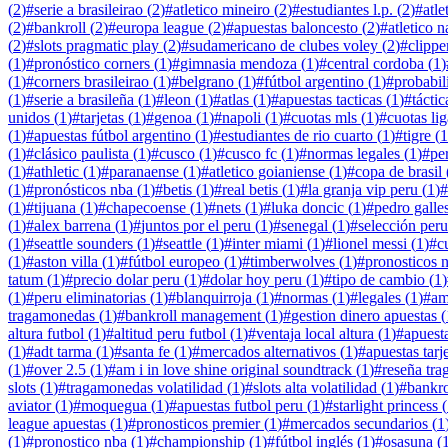
(
2
)
#
serie a brasileirao
(
2
)
#
atletico mineiro
(
2
)
#
estudiantes l.p.
(
2
)
#
atl
(
2
)
#
bankroll
(
2
)
#
europa league
(
2
)
#
apuestas baloncesto
(
2
)
#
atletico n
(
2
)
#
slots pragmatic play
(
2
)
#
sudamericano de clubes voley
(
2
)
#
clippe
(
1
)
#
pronóstico corners
(
1
)
#
gimnasia mendoza
(
1
)
#
central cordoba
(
1
)
(
1
)
#
corners brasileirao
(
1
)
#
belgrano
(
1
)
#
fútbol argentino
(
1
)
#
probabil
(
1
)
#
serie a brasileña
(
1
)
#
leon
(
1
)
#
atlas
(
1
)
#
apuestas tacticas
(
1
)
#
táctic
unidos
(
1
)
#
tarjetas
(
1
)
#
genoa
(
1
)
#
napoli
(
1
)
#
cuotas mls
(
1
)
#
cuotas lig
(
1
)
#
apuestas fútbol argentino
(
1
)
#
estudiantes de rio cuarto
(
1
)
#
tigre
(
1
(
1
)
#
clásico paulista
(
1
)
#
cusco
(
1
)
#
cusco fc
(
1
)
#
normas legales
(
1
)
#
pe
(
1
)
#
athletic
(
1
)
#
paranaense
(
1
)
#
atletico goianiense
(
1
)
#
copa de brasil
(
1
)
#
pronósticos nba
(
1
)
#
betis
(
1
)
#
real betis
(
1
)
#
la granja vip peru
(
1
)
#
(
1
)
#
tijuana
(
1
)
#
chapecoense
(
1
)
#
nets
(
1
)
#
luka doncic
(
1
)
#
pedro galle
(
1
)
#
alex barrena
(
1
)
#
juntos por el peru
(
1
)
#
senegal
(
1
)
#
selección per
(
1
)
#
seattle sounders
(
1
)
#
seattle
(
1
)
#
inter miami
(
1
)
#
lionel messi
(
1
)
#
c
(
1
)
#
aston villa
(
1
)
#
fútbol europeo
(
1
)
#
timberwolves
(
1
)
#
pronosticos 
tatum
(
1
)
#
precio dolar peru
(
1
)
#
dolar hoy peru
(
1
)
#
tipo de cambio
(
1
)
(
1
)
#
peru eliminatorias
(
1
)
#
blanquirroja
(
1
)
#
normas
(
1
)
#
legales
(
1
)
#
am
tragamonedas
(
1
)
#
bankroll management
(
1
)
#
gestion dinero apuestas
(
altura futbol
(
1
)
#
altitud peru futbol
(
1
)
#
ventaja local altura
(
1
)
#
apuesta
(
1
)
#
adt tarma
(
1
)
#
santa fe
(
1
)
#
mercados alternativos
(
1
)
#
apuestas tarj
(
1
)
#
over 2.5
(
1
)
#
am i in love shine original soundtrack
(
1
)
#
reseña tr
slots
(
1
)
#
tragamonedas volatilidad
(
1
)
#
slots alta volatilidad
(
1
)
#
bankro
aviator
(
1
)
#
moquegua
(
1
)
#
apuestas futbol peru
(
1
)
#
starlight princess
(
league apuestas
(
1
)
#
pronosticos premier
(
1
)
#
mercados secundarios
(
1
(
1
)
#
pronostico nba
(
1
)
#
championship
(
1
)
#
fútbol inglés
(
1
)
#
osasuna
(