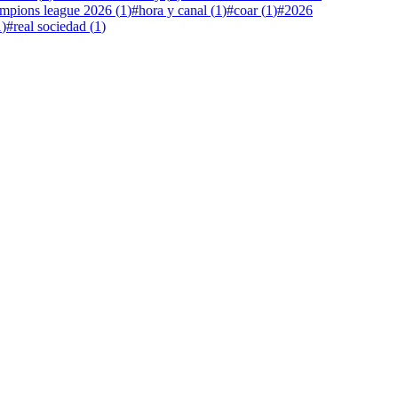
mpions league 2026
(
1
)
#
hora y canal
(
1
)
#
coar
(
1
)
#
2026
1
)
#
real sociedad
(
1
)