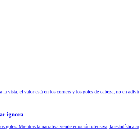
la vista, el valor está en los corners y los goles de cabeza, no en adivi
lar ignora
s goles. Mientras la narrativa vende emoción ofensiva, la estadística ap