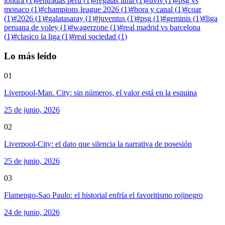
londra
(
1
)
#
entradas perú
(
1
)
#
regatas lima
(
1
)
#
uviv
(
1
)
#
psg vs
monaco
(
1
)
#
champions league 2026
(
1
)
#
hora y canal
(
1
)
#
coar
(
1
)
#
2026
(
1
)
#
galatasaray
(
1
)
#
juventus
(
1
)
#
psg
(
1
)
#
geminis
(
1
)
#
liga
peruana de voley
(
1
)
#
wagerzone
(
1
)
#
real madrid vs barcelona
(
1
)
#
clasico la liga
(
1
)
#
real sociedad
(
1
)
Lo más leído
01
Liverpool-Man. City: sin números, el valor está en la esquina
25 de junio, 2026
02
Liverpool-City: el dato que silencia la narrativa de posesión
25 de junio, 2026
03
Flamengo-Sao Paulo: el historial enfría el favoritismo rojinegro
24 de junio, 2026