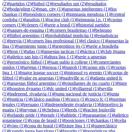
(
2
)
#
partidos
(
2
)
#
futbol
(
2
)
#
resultados uni
(
2
)
#
resultados
(
2
)
#
bodø/glimt
(
2
)
#
man. city
(
1
)
#
apuestas inteligentes
(
1
)
#
los
chankas
(
1
)
#
pronóstico corners
(
1
)
#
gimnasia mendoza
(
1
)
#
central
cordoba
(
1
)
#
analisis
(
1
)
#
racing club
(
1
)
#
gimnasia l.p.
(
1
)
#
cuotas
corners
(
1
)
#
córners
(
1
)
#
serie a brasil
(
1
)
#
historial partidos
(
1
)
#
saques-de-esquina
(
1
)
#
corners brasileirao
(
1
)
#
belgrano
(
1
)
#
fútbol argentino
(
1
)
#
probabilidad implicita
(
1
)
#
estadisticas
(
1
)
#
previa
(
1
)
#
corners liga profesional
(
1
)
#
el clasico
(
1
)
#
apuestas la
liga
(
1
)
#
sarmiento junin
(
1
)
#
argentinos jrs
(
1
)
#
serie a brasileña
(
1
)
#
leon
(
1
)
#
atlas
(
1
)
#
apuestas tacticas
(
1
)
#
táctica
(
1
)
#
club tijuana
(
1
)
#
atletico san luis
(
1
)
#
altura liga 1
(
1
)
#
serie a apuestas
(
1
)
#
pronóstico fútbol
(
1
)
#
juan pablo ii college
(
1
)
#
comerciantes
unidos
(
1
)
#
tarjetas
(
1
)
#
genoa
(
1
)
#
napoli
(
1
)
#
cuotas mls
(
1
)
#
cuotas
liga 1
(
1
)
#
major league soccer
(
1
)
#
mirassol vs gremio
(
1
)
#
cuotas de
fútbol
(
1
)
#
valor en apuestas
(
1
)
#
nashville sc
(
1
)
#
atlanta united fc
(
1
)
#
apuestas fútbol argentino
(
1
)
#
estudiantes de rio cuarto
(
1
)
#
tigre
(
1
)
#
houston dynamo
(
1
)
#
dc united
(
1
)
#
villarreal
(
1
)
#
sevilla
(
1
)
#
independ. rivadavia
(
1
)
#
junta nacional de justicia
(
1
)
#
junta
(
1
)
#
justicia
(
1
)
#
clásico paulista
(
1
)
#
cusco
(
1
)
#
cusco fc
(
1
)
#
normas
legales
(
1
)
#
peruano
(
1
)
#
independiente rivadavia
(
1
)
#
deportivo la
guaira
(
1
)
#
neymar
(
1
)
#
chelsea
(
1
)
#
leeds
(
1
)
#
racing louisville
(
1
)
#
orlando pride
(
1
)
#
getafe
(
1
)
#
athletic
(
1
)
#
paranaense
(
1
)
#
atletico
goianiense
(
1
)
#
copa de brasil
(
1
)
#
posiciones
(
1
)
#
chankas
(
1
)
#
celta
(
1
)
#
vigo
(
1
)
#
copa do brasil
(
1
)
#
fixture liga 1
(
1
)
#
superclásico
(
1
)
#
cuando juega barcelona
(
1
)
#
favorito
(
1
)
#
pronósticos nba