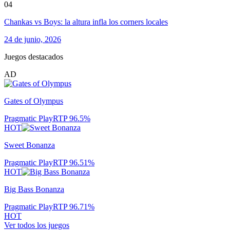
04
Chankas vs Boys: la altura infla los corners locales
24 de junio, 2026
Juegos destacados
AD
Gates of Olympus
Pragmatic Play
RTP
96.5
%
HOT
Sweet Bonanza
Pragmatic Play
RTP
96.51
%
HOT
Big Bass Bonanza
Pragmatic Play
RTP
96.71
%
HOT
Ver todos los juegos