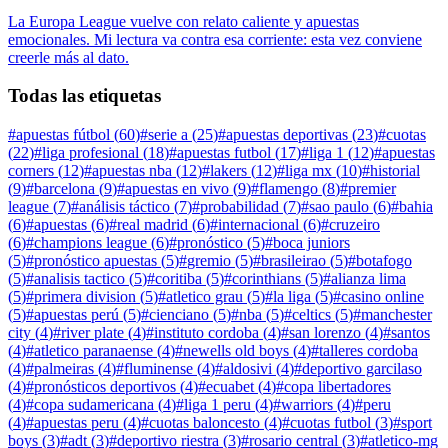
La Europa League vuelve con relato caliente y apuestas
emocionales. Mi lectura va contra esa corriente: esta vez conviene
creerle más al dato.
Todas las etiquetas
#
apuestas fútbol
(
60
)
#
serie a
(
25
)
#
apuestas deportivas
(
23
)
#
cuotas
(
22
)
#
liga profesional
(
18
)
#
apuestas futbol
(
17
)
#
liga 1
(
12
)
#
apuestas
corners
(
12
)
#
apuestas nba
(
12
)
#
lakers
(
12
)
#
liga mx
(
10
)
#
historial
(
9
)
#
barcelona
(
9
)
#
apuestas en vivo
(
9
)
#
flamengo
(
8
)
#
premier
league
(
7
)
#
análisis táctico
(
7
)
#
probabilidad
(
7
)
#
sao paulo
(
6
)
#
bahia
(
6
)
#
apuestas
(
6
)
#
real madrid
(
6
)
#
internacional
(
6
)
#
cruzeiro
(
6
)
#
champions league
(
6
)
#
pronóstico
(
5
)
#
boca juniors
(
5
)
#
pronóstico apuestas
(
5
)
#
gremio
(
5
)
#
brasileirao
(
5
)
#
botafogo
(
5
)
#
analisis tactico
(
5
)
#
coritiba
(
5
)
#
corinthians
(
5
)
#
alianza lima
(
5
)
#
primera division
(
5
)
#
atletico grau
(
5
)
#
la liga
(
5
)
#
casino online
(
5
)
#
apuestas perú
(
5
)
#
cienciano
(
5
)
#
nba
(
5
)
#
celtics
(
5
)
#
manchester
city
(
4
)
#
river plate
(
4
)
#
instituto cordoba
(
4
)
#
san lorenzo
(
4
)
#
santos
(
4
)
#
atletico paranaense
(
4
)
#
newells old boys
(
4
)
#
talleres cordoba
(
4
)
#
palmeiras
(
4
)
#
fluminense
(
4
)
#
aldosivi
(
4
)
#
deportivo garcilaso
(
4
)
#
pronósticos deportivos
(
4
)
#
ecuabet
(
4
)
#
copa libertadores
(
4
)
#
copa sudamericana
(
4
)
#
liga 1 peru
(
4
)
#
warriors
(
4
)
#
peru
(
4
)
#
apuestas peru
(
4
)
#
cuotas baloncesto
(
4
)
#
cuotas futbol
(
3
)
#
sport
boys
(
3
)
#
adt
(
3
)
#
deportivo riestra
(
3
)
#
rosario central
(
3
)
#
atletico-mg