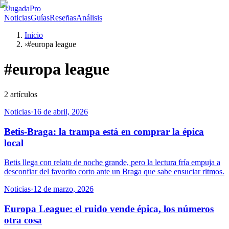
J
JugadaPro
Noticias
Guías
Reseñas
Análisis
Inicio
›
#europa league
#
europa league
2
artículos
Noticias
·
16 de abril, 2026
Betis-Braga: la trampa está en comprar la épica
local
Betis llega con relato de noche grande, pero la lectura fría empuja a
desconfiar del favorito corto ante un Braga que sabe ensuciar ritmos.
Noticias
·
12 de marzo, 2026
Europa League: el ruido vende épica, los números
otra cosa