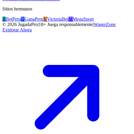
Sitios hermanos
B
BetPeru
G
GanaPeru
V
VictoriaBet
M
MegaSport
©
2026
JugadaPro
|
18+ Juega responsablemente
|
WagerZone
Explorar Ahora