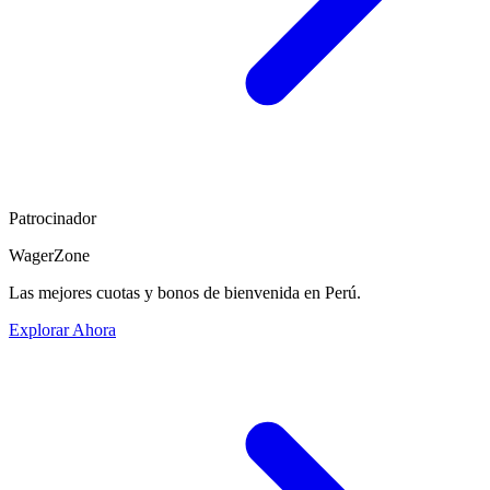
Patrocinador
WagerZone
Las mejores cuotas y bonos de bienvenida en Perú.
Explorar Ahora