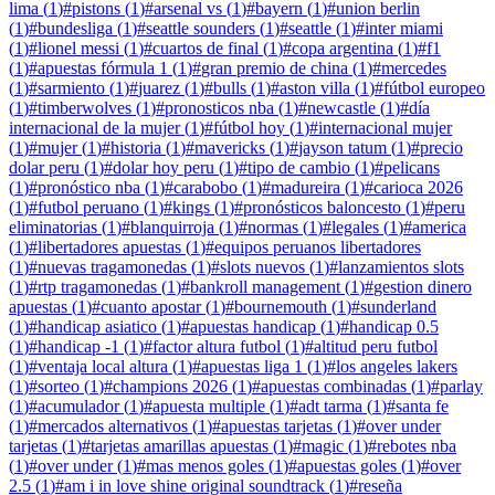
lima
(
1
)
#
pistons
(
1
)
#
arsenal vs
(
1
)
#
bayern
(
1
)
#
union berlin
(
1
)
#
bundesliga
(
1
)
#
seattle sounders
(
1
)
#
seattle
(
1
)
#
inter miami
(
1
)
#
lionel messi
(
1
)
#
cuartos de final
(
1
)
#
copa argentina
(
1
)
#
f1
(
1
)
#
apuestas fórmula 1
(
1
)
#
gran premio de china
(
1
)
#
mercedes
(
1
)
#
sarmiento
(
1
)
#
juarez
(
1
)
#
bulls
(
1
)
#
aston villa
(
1
)
#
fútbol europeo
(
1
)
#
timberwolves
(
1
)
#
pronosticos nba
(
1
)
#
newcastle
(
1
)
#
día
internacional de la mujer
(
1
)
#
fútbol hoy
(
1
)
#
internacional mujer
(
1
)
#
mujer
(
1
)
#
historia
(
1
)
#
mavericks
(
1
)
#
jayson tatum
(
1
)
#
precio
dolar peru
(
1
)
#
dolar hoy peru
(
1
)
#
tipo de cambio
(
1
)
#
pelicans
(
1
)
#
pronóstico nba
(
1
)
#
carabobo
(
1
)
#
madureira
(
1
)
#
carioca 2026
(
1
)
#
futbol peruano
(
1
)
#
kings
(
1
)
#
pronósticos baloncesto
(
1
)
#
peru
eliminatorias
(
1
)
#
blanquirroja
(
1
)
#
normas
(
1
)
#
legales
(
1
)
#
america
(
1
)
#
libertadores apuestas
(
1
)
#
equipos peruanos libertadores
(
1
)
#
nuevas tragamonedas
(
1
)
#
slots nuevos
(
1
)
#
lanzamientos slots
(
1
)
#
rtp tragamonedas
(
1
)
#
bankroll management
(
1
)
#
gestion dinero
apuestas
(
1
)
#
cuanto apostar
(
1
)
#
bournemouth
(
1
)
#
sunderland
(
1
)
#
handicap asiatico
(
1
)
#
apuestas handicap
(
1
)
#
handicap 0.5
(
1
)
#
handicap -1
(
1
)
#
factor altura futbol
(
1
)
#
altitud peru futbol
(
1
)
#
ventaja local altura
(
1
)
#
apuestas liga 1
(
1
)
#
los angeles lakers
(
1
)
#
sorteo
(
1
)
#
champions 2026
(
1
)
#
apuestas combinadas
(
1
)
#
parlay
(
1
)
#
acumulador
(
1
)
#
apuesta multiple
(
1
)
#
adt tarma
(
1
)
#
santa fe
(
1
)
#
mercados alternativos
(
1
)
#
apuestas tarjetas
(
1
)
#
over under
tarjetas
(
1
)
#
tarjetas amarillas apuestas
(
1
)
#
magic
(
1
)
#
rebotes nba
(
1
)
#
over under
(
1
)
#
mas menos goles
(
1
)
#
apuestas goles
(
1
)
#
over
2.5
(
1
)
#
am i in love shine original soundtrack
(
1
)
#
reseña