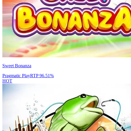
Sweet Bonanza
Pragmatic Play
RTP
96.51
%
HOT