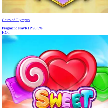
Gates of Olympus
Pragmatic Play
RTP
96.5
%
HOT