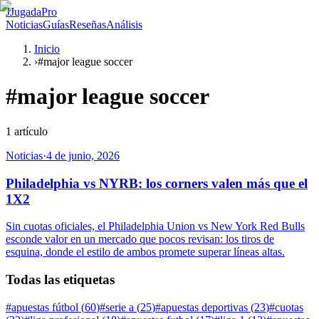
J
JugadaPro
Noticias
Guías
Reseñas
Análisis
Inicio
›
#major league soccer
#
major league soccer
1
artículo
Noticias
·
4 de junio, 2026
Philadelphia vs NYRB: los corners valen más que el
1X2
Sin cuotas oficiales, el Philadelphia Union vs New York Red Bulls
esconde valor en un mercado que pocos revisan: los tiros de
esquina, donde el estilo de ambos promete superar líneas altas.
Todas las etiquetas
#
apuestas fútbol
(
60
)
#
serie a
(
25
)
#
apuestas deportivas
(
23
)
#
cuotas