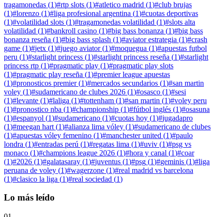
tragamonedas
(
1
)
#
rtp slots
(
1
)
#
atletico madrid
(
1
)
#
club brujas
(
1
)
#
lorenzo
(
1
)
#
liga profesional argentina
(
1
)
#
cuotas deportivas
(
1
)
#
volatilidad slots
(
1
)
#
tragamonedas volatilidad
(
1
)
#
slots alta
volatilidad
(
1
)
#
bankroll casino
(
1
)
#
big bass bonanza
(
1
)
#
big bass
bonanza reseña
(
1
)
#
big bass splash
(
1
)
#
aviator estrategia
(
1
)
#
crash
game
(
1
)
#
jetx
(
1
)
#
juego aviator
(
1
)
#
moquegua
(
1
)
#
apuestas futbol
peru
(
1
)
#
starlight princess
(
1
)
#
starlight princess reseña
(
1
)
#
starlight
princess rtp
(
1
)
#
pragmatic play
(
1
)
#
pragmatic play slots
(
1
)
#
pragmatic play reseña
(
1
)
#
premier league apuestas
(
1
)
#
pronosticos premier
(
1
)
#
mercados secundarios
(
1
)
#
san martin
voley
(
1
)
#
sudamericano de clubes 2026
(
1
)
#
osasco
(
1
)
#
sesi
(
1
)
#
levante
(
1
)
#
laliga
(
1
)
#
tottenham
(
1
)
#
san martin
(
1
)
#
voley peru
(
1
)
#
pronostico nba
(
1
)
#
championship
(
1
)
#
fútbol inglés
(
1
)
#
osasuna
(
1
)
#
espanyol
(
1
)
#
sudamericano
(
1
)
#
cuotas hoy
(
1
)
#
jugadapro
(
1
)
#
meegan hart
(
1
)
#
alianza lima vóley
(
1
)
#
sudamericano de clubes
(
1
)
#
apuestas vóley femenino
(
1
)
#
manchester united
(
1
)
#
paulo
londra
(
1
)
#
entradas perú
(
1
)
#
regatas lima
(
1
)
#
uviv
(
1
)
#
psg vs
monaco
(
1
)
#
champions league 2026
(
1
)
#
hora y canal
(
1
)
#
coar
(
1
)
#
2026
(
1
)
#
galatasaray
(
1
)
#
juventus
(
1
)
#
psg
(
1
)
#
geminis
(
1
)
#
liga
peruana de voley
(
1
)
#
wagerzone
(
1
)
#
real madrid vs barcelona
(
1
)
#
clasico la liga
(
1
)
#
real sociedad
(
1
)
Lo más leído
01