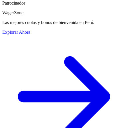
Patrocinador
WagerZone
Las mejores cuotas y bonos de bienvenida en Perú.
Explorar Ahora