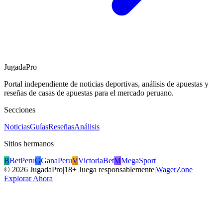
JugadaPro
Portal independiente de noticias deportivas, análisis de apuestas y
reseñas de casas de apuestas para el mercado peruano.
Secciones
Noticias
Guías
Reseñas
Análisis
Sitios hermanos
B
BetPeru
G
GanaPeru
V
VictoriaBet
M
MegaSport
©
2026
JugadaPro
|
18+ Juega responsablemente
|
WagerZone
Explorar Ahora