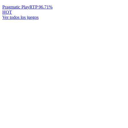
Pragmatic Play
RTP
96.71
%
HOT
Ver todos los juegos