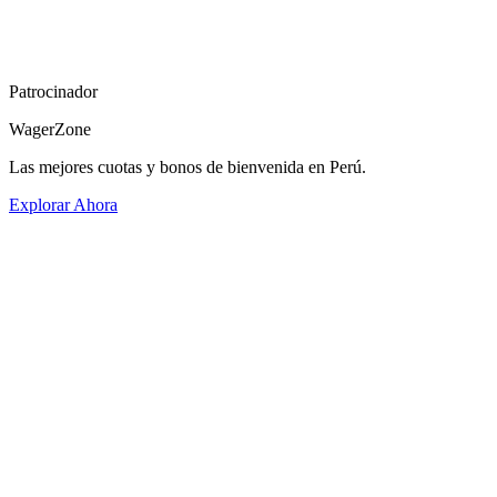
Patrocinador
WagerZone
Las mejores cuotas y bonos de bienvenida en Perú.
Explorar Ahora