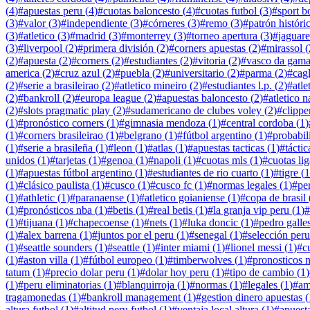
(
4
)
#
apuestas peru
(
4
)
#
cuotas baloncesto
(
4
)
#
cuotas futbol
(
3
)
#
sport b
(
3
)
#
valor
(
3
)
#
independiente
(
3
)
#
córneres
(
3
)
#
remo
(
3
)
#
patrón históri
(
3
)
#
atletico
(
3
)
#
madrid
(
3
)
#
monterrey
(
3
)
#
torneo apertura
(
3
)
#
jaguare
(
3
)
#
liverpool
(
2
)
#
primera división
(
2
)
#
corners apuestas
(
2
)
#
mirassol
(
(
2
)
#
apuesta
(
2
)
#
corners
(
2
)
#
estudiantes
(
2
)
#
vitoria
(
2
)
#
vasco da gam
america
(
2
)
#
cruz azul
(
2
)
#
puebla
(
2
)
#
universitario
(
2
)
#
parma
(
2
)
#
cagl
(
2
)
#
serie a brasileirao
(
2
)
#
atletico mineiro
(
2
)
#
estudiantes l.p.
(
2
)
#
atl
(
2
)
#
bankroll
(
2
)
#
europa league
(
2
)
#
apuestas baloncesto
(
2
)
#
atletico n
(
2
)
#
slots pragmatic play
(
2
)
#
sudamericano de clubes voley
(
2
)
#
clippe
(
1
)
#
pronóstico corners
(
1
)
#
gimnasia mendoza
(
1
)
#
central cordoba
(
1
)
(
1
)
#
corners brasileirao
(
1
)
#
belgrano
(
1
)
#
fútbol argentino
(
1
)
#
probabil
(
1
)
#
serie a brasileña
(
1
)
#
leon
(
1
)
#
atlas
(
1
)
#
apuestas tacticas
(
1
)
#
táctic
unidos
(
1
)
#
tarjetas
(
1
)
#
genoa
(
1
)
#
napoli
(
1
)
#
cuotas mls
(
1
)
#
cuotas lig
(
1
)
#
apuestas fútbol argentino
(
1
)
#
estudiantes de rio cuarto
(
1
)
#
tigre
(
1
(
1
)
#
clásico paulista
(
1
)
#
cusco
(
1
)
#
cusco fc
(
1
)
#
normas legales
(
1
)
#
pe
(
1
)
#
athletic
(
1
)
#
paranaense
(
1
)
#
atletico goianiense
(
1
)
#
copa de brasil
(
1
)
#
pronósticos nba
(
1
)
#
betis
(
1
)
#
real betis
(
1
)
#
la granja vip peru
(
1
)
#
(
1
)
#
tijuana
(
1
)
#
chapecoense
(
1
)
#
nets
(
1
)
#
luka doncic
(
1
)
#
pedro galle
(
1
)
#
alex barrena
(
1
)
#
juntos por el peru
(
1
)
#
senegal
(
1
)
#
selección per
(
1
)
#
seattle sounders
(
1
)
#
seattle
(
1
)
#
inter miami
(
1
)
#
lionel messi
(
1
)
#
c
(
1
)
#
aston villa
(
1
)
#
fútbol europeo
(
1
)
#
timberwolves
(
1
)
#
pronosticos 
tatum
(
1
)
#
precio dolar peru
(
1
)
#
dolar hoy peru
(
1
)
#
tipo de cambio
(
1
)
(
1
)
#
peru eliminatorias
(
1
)
#
blanquirroja
(
1
)
#
normas
(
1
)
#
legales
(
1
)
#
am
tragamonedas
(
1
)
#
bankroll management
(
1
)
#
gestion dinero apuestas
(
altura futbol
(
1
)
#
altitud peru futbol
(
1
)
#
ventaja local altura
(
1
)
#
apuesta