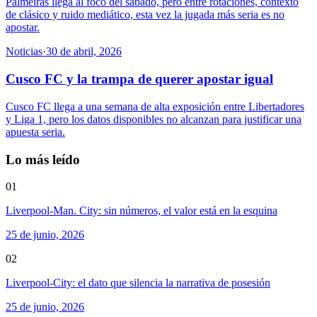
Palmeiras llega al foco del sábado, pero entre rotaciones, contexto
de clásico y ruido mediático, esta vez la jugada más seria es no
apostar.
Noticias
·
30 de abril, 2026
Cusco FC y la trampa de querer apostar igual
Cusco FC llega a una semana de alta exposición entre Libertadores
y Liga 1, pero los datos disponibles no alcanzan para justificar una
apuesta seria.
Lo más leído
01
Liverpool-Man. City: sin números, el valor está en la esquina
25 de junio, 2026
02
Liverpool-City: el dato que silencia la narrativa de posesión
25 de junio, 2026