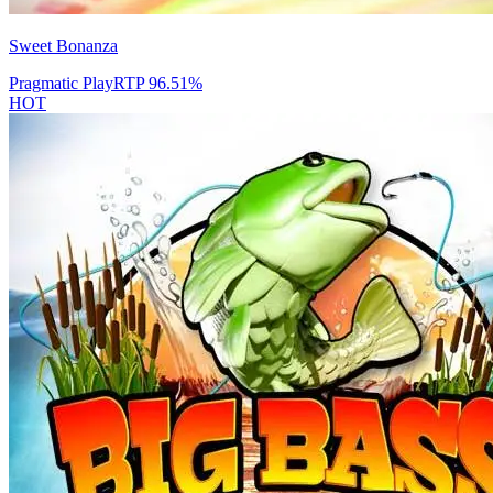
Sweet Bonanza
Pragmatic Play
RTP
96.51
%
HOT