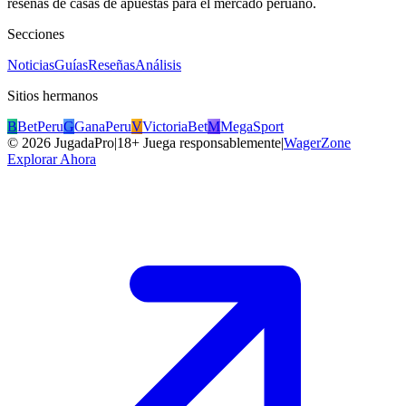
reseñas de casas de apuestas para el mercado peruano.
Secciones
Noticias
Guías
Reseñas
Análisis
Sitios hermanos
B
BetPeru
G
GanaPeru
V
VictoriaBet
M
MegaSport
©
2026
JugadaPro
|
18+ Juega responsablemente
|
WagerZone
Explorar Ahora