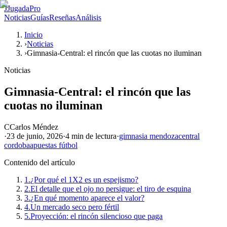
J
JugadaPro
Noticias
Guías
Reseñas
Análisis
Inicio
›
Noticias
›
Gimnasia-Central: el rincón que las cuotas no iluminan
Noticias
Gimnasia-Central: el rincón que las
cuotas no iluminan
C
Carlos Méndez
·
23 de junio, 2026
·
4 min
de lectura
·
gimnasia mendoza
central
cordoba
apuestas fútbol
Contenido del artículo
1.
¿Por qué el 1X2 es un espejismo?
2.
El detalle que el ojo no persigue: el tiro de esquina
3.
¿En qué momento aparece el valor?
4.
Un mercado seco pero fértil
5.
Proyección: el rincón silencioso que paga