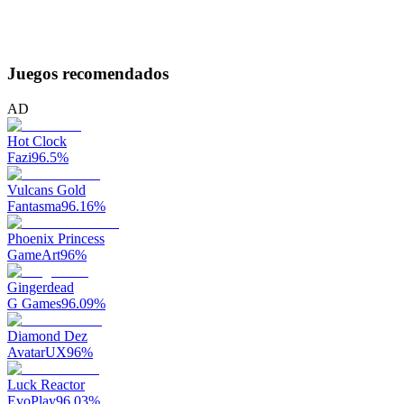
Juegos recomendados
AD
Hot Clock
Fazi
96.5
%
Vulcans Gold
Fantasma
96.16
%
Phoenix Princess
GameArt
96
%
Gingerdead
G Games
96.09
%
Diamond Dez
AvatarUX
96
%
Luck Reactor
EvoPlay
96.03
%