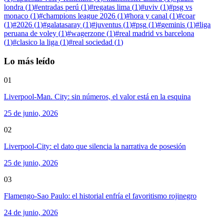
londra
(
1
)
#
entradas perú
(
1
)
#
regatas lima
(
1
)
#
uviv
(
1
)
#
psg vs
monaco
(
1
)
#
champions league 2026
(
1
)
#
hora y canal
(
1
)
#
coar
(
1
)
#
2026
(
1
)
#
galatasaray
(
1
)
#
juventus
(
1
)
#
psg
(
1
)
#
geminis
(
1
)
#
liga
peruana de voley
(
1
)
#
wagerzone
(
1
)
#
real madrid vs barcelona
(
1
)
#
clasico la liga
(
1
)
#
real sociedad
(
1
)
Lo más leído
01
Liverpool-Man. City: sin números, el valor está en la esquina
25 de junio, 2026
02
Liverpool-City: el dato que silencia la narrativa de posesión
25 de junio, 2026
03
Flamengo-Sao Paulo: el historial enfría el favoritismo rojinegro
24 de junio, 2026