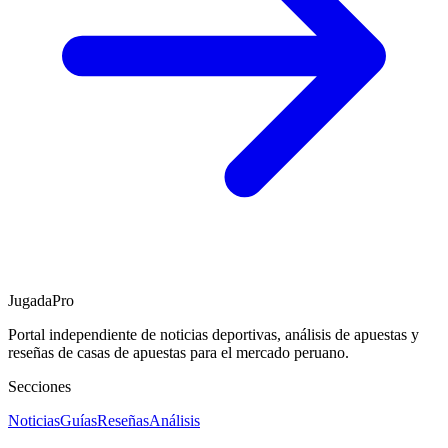
JugadaPro
Portal independiente de noticias deportivas, análisis de apuestas y
reseñas de casas de apuestas para el mercado peruano.
Secciones
Noticias
Guías
Reseñas
Análisis