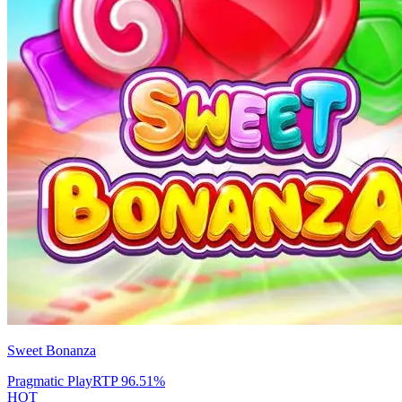
Sweet Bonanza
Pragmatic Play
RTP
96.51
%
HOT