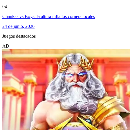
04
Chankas vs Boys: la altura infla los corners locales
24 de junio, 2026
Juegos destacados
AD