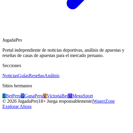
JugadaPro
Portal independiente de noticias deportivas, análisis de apuestas y
reseñas de casas de apuestas para el mercado peruano.
Secciones
Noticias
Guías
Reseñas
Análisis
Sitios hermanos
B
BetPeru
G
GanaPeru
V
VictoriaBet
M
MegaSport
©
2026
JugadaPro
|
18+ Juega responsablemente
|
WagerZone
Explorar Ahora