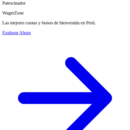
Patrocinador
WagerZone
Las mejores cuotas y bonos de bienvenida en Perú.
Explorar Ahora