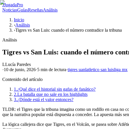
J
JugadaPro
Noticias
Guías
Reseñas
Análisis
Inicio
›
Análisis
›
Tigres vs San Luis: cuando el número contradice la tribuna
Análisis
Tigres vs San Luis: cuando el número cont
L
Lucía Paredes
·
10 de junio, 2026
·
5 min
de lectura
·
tigres uanl
atletico san luis
liga mx
Contenido del artículo
1.
¿Qué dice el historial sin gafas de fanático?
2.
La batalla que no sale en los highlights
3.
¿Dónde está el valor entonces?
TLDR: el Tigres que la tribuna imagina como un rodillo en casa no coinc
que la narrativa popular está dispuesta a conceder. La apuesta más se
La lógica callejera dice que Tigres, en el Volcán, se pasea sobre Atl