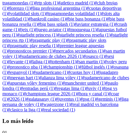
tragamonedas
(
1
)
#
rtp slots
(
1
)
#
atletico madrid
(
1
)
#
club brujas
(
1
)
#
lorenzo
(
1
)
#
liga profesional argentina
(
1
)
#
cuotas deportivas
(
1
)
#
volatilidad slots
(
1
)
#
tragamonedas volatilidad
(
1
)
#
slots alta
volatilidad
(
1
)
#
bankroll casino
(
1
)
#
big bass bonanza
(
1
)
#
big bass
bonanza reseña
(
1
)
#
big bass splash
(
1
)
#
aviator estrategia
(
1
)
#
crash
game
(
1
)
#
jetx
(
1
)
#
juego aviator
(
1
)
#
moquegua
(
1
)
#
apuestas futbol
peru
(
1
)
#
starlight princess
(
1
)
#
starlight princess reseña
(
1
)
#
starlight
princess rtp
(
1
)
#
pragmatic play
(
1
)
#
pragmatic play slots
(
1
)
#
pragmatic play reseña
(
1
)
#
premier league apuestas
(
1
)
#
pronosticos premier
(
1
)
#
mercados secundarios
(
1
)
#
san martin
voley
(
1
)
#
sudamericano de clubes 2026
(
1
)
#
osasco
(
1
)
#
sesi
(
1
)
#
levante
(
1
)
#
laliga
(
1
)
#
tottenham
(
1
)
#
san martin
(
1
)
#
voley peru
(
1
)
#
pronostico nba
(
1
)
#
championship
(
1
)
#
fútbol inglés
(
1
)
#
osasuna
(
1
)
#
espanyol
(
1
)
#
sudamericano
(
1
)
#
cuotas hoy
(
1
)
#
jugadapro
(
1
)
#
meegan hart
(
1
)
#
alianza lima vóley
(
1
)
#
sudamericano de clubes
(
1
)
#
apuestas vóley femenino
(
1
)
#
manchester united
(
1
)
#
paulo
londra
(
1
)
#
entradas perú
(
1
)
#
regatas lima
(
1
)
#
uviv
(
1
)
#
psg vs
monaco
(
1
)
#
champions league 2026
(
1
)
#
hora y canal
(
1
)
#
coar
(
1
)
#
2026
(
1
)
#
galatasaray
(
1
)
#
juventus
(
1
)
#
psg
(
1
)
#
geminis
(
1
)
#
liga
peruana de voley
(
1
)
#
wagerzone
(
1
)
#
real madrid vs barcelona
(
1
)
#
clasico la liga
(
1
)
#
real sociedad
(
1
)
Lo más leído
01