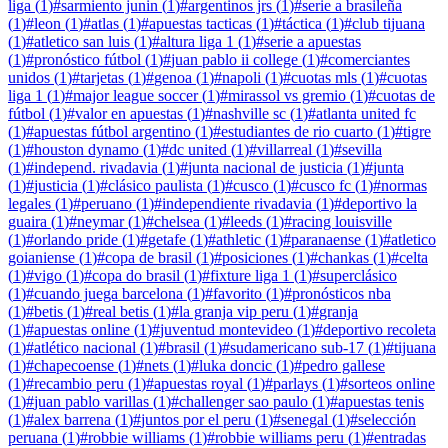
liga
(
1
)
#
sarmiento junin
(
1
)
#
argentinos jrs
(
1
)
#
serie a brasileña
(
1
)
#
leon
(
1
)
#
atlas
(
1
)
#
apuestas tacticas
(
1
)
#
táctica
(
1
)
#
club tijuana
(
1
)
#
atletico san luis
(
1
)
#
altura liga 1
(
1
)
#
serie a apuestas
(
1
)
#
pronóstico fútbol
(
1
)
#
juan pablo ii college
(
1
)
#
comerciantes
unidos
(
1
)
#
tarjetas
(
1
)
#
genoa
(
1
)
#
napoli
(
1
)
#
cuotas mls
(
1
)
#
cuotas
liga 1
(
1
)
#
major league soccer
(
1
)
#
mirassol vs gremio
(
1
)
#
cuotas de
fútbol
(
1
)
#
valor en apuestas
(
1
)
#
nashville sc
(
1
)
#
atlanta united fc
(
1
)
#
apuestas fútbol argentino
(
1
)
#
estudiantes de rio cuarto
(
1
)
#
tigre
(
1
)
#
houston dynamo
(
1
)
#
dc united
(
1
)
#
villarreal
(
1
)
#
sevilla
(
1
)
#
independ. rivadavia
(
1
)
#
junta nacional de justicia
(
1
)
#
junta
(
1
)
#
justicia
(
1
)
#
clásico paulista
(
1
)
#
cusco
(
1
)
#
cusco fc
(
1
)
#
normas
legales
(
1
)
#
peruano
(
1
)
#
independiente rivadavia
(
1
)
#
deportivo la
guaira
(
1
)
#
neymar
(
1
)
#
chelsea
(
1
)
#
leeds
(
1
)
#
racing louisville
(
1
)
#
orlando pride
(
1
)
#
getafe
(
1
)
#
athletic
(
1
)
#
paranaense
(
1
)
#
atletico
goianiense
(
1
)
#
copa de brasil
(
1
)
#
posiciones
(
1
)
#
chankas
(
1
)
#
celta
(
1
)
#
vigo
(
1
)
#
copa do brasil
(
1
)
#
fixture liga 1
(
1
)
#
superclásico
(
1
)
#
cuando juega barcelona
(
1
)
#
favorito
(
1
)
#
pronósticos nba
(
1
)
#
betis
(
1
)
#
real betis
(
1
)
#
la granja vip peru
(
1
)
#
granja
(
1
)
#
apuestas online
(
1
)
#
juventud montevideo
(
1
)
#
deportivo recoleta
(
1
)
#
atlético nacional
(
1
)
#
brasil
(
1
)
#
sudamericano sub-17
(
1
)
#
tijuana
(
1
)
#
chapecoense
(
1
)
#
nets
(
1
)
#
luka doncic
(
1
)
#
pedro gallese
(
1
)
#
recambio peru
(
1
)
#
apuestas royal
(
1
)
#
parlays
(
1
)
#
sorteos online
(
1
)
#
juan pablo varillas
(
1
)
#
challenger sao paulo
(
1
)
#
apuestas tenis
(
1
)
#
alex barrena
(
1
)
#
juntos por el peru
(
1
)
#
senegal
(
1
)
#
selección
peruana
(
1
)
#
robbie williams
(
1
)
#
robbie williams peru
(
1
)
#
entradas