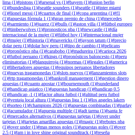
lima
(
1
)
#
pistons
(
1
)
#
arsenal vs
(
1
)
#
bayern
(
1
)
#
union berlin
(
1
)
#
bundesliga
(
1
)
#
seattle sounders
(
1
)
#
seattle
(
1
)
#
inter miami
(
1
)
#
lionel messi
(
1
)
#
cuartos de final
(
1
)
#
copa argentina
(
1
)
#
f1
(
1
)
#
apuestas fórmula 1
(
1
)
#
gran premio de china
(
1
)
#
mercedes
(
1
)
#
sarmiento
(
1
)
#
juarez
(
1
)
#
bulls
(
1
)
#
aston villa
(
1
)
#
fútbol europeo
(
1
)
#
timberwolves
(
1
)
#
pronosticos nba
(
1
)
#
newcastle
(
1
)
#
día
internacional de la mujer
(
1
)
#
fútbol hoy
(
1
)
#
internacional mujer
(
1
)
#
mujer
(
1
)
#
historia
(
1
)
#
mavericks
(
1
)
#
jayson tatum
(
1
)
#
precio
dolar peru
(
1
)
#
dolar hoy peru
(
1
)
#
tipo de cambio
(
1
)
#
pelicans
(
1
)
#
pronóstico nba
(
1
)
#
carabobo
(
1
)
#
madureira
(
1
)
#
carioca 2026
(
1
)
#
futbol peruano
(
1
)
#
kings
(
1
)
#
pronósticos baloncesto
(
1
)
#
peru
eliminatorias
(
1
)
#
blanquirroja
(
1
)
#
normas
(
1
)
#
legales
(
1
)
#
america
(
1
)
#
libertadores apuestas
(
1
)
#
equipos peruanos libertadores
(
1
)
#
nuevas tragamonedas
(
1
)
#
slots nuevos
(
1
)
#
lanzamientos slots
(
1
)
#
rtp tragamonedas
(
1
)
#
bankroll management
(
1
)
#
gestion dinero
apuestas
(
1
)
#
cuanto apostar
(
1
)
#
bournemouth
(
1
)
#
sunderland
(
1
)
#
handicap asiatico
(
1
)
#
apuestas handicap
(
1
)
#
handicap 0.5
(
1
)
#
handicap -1
(
1
)
#
factor altura futbol
(
1
)
#
altitud peru futbol
(
1
)
#
ventaja local altura
(
1
)
#
apuestas liga 1
(
1
)
#
los angeles lakers
(
1
)
#
sorteo
(
1
)
#
champions 2026
(
1
)
#
apuestas combinadas
(
1
)
#
parlay
(
1
)
#
acumulador
(
1
)
#
apuesta multiple
(
1
)
#
adt tarma
(
1
)
#
santa fe
(
1
)
#
mercados alternativos
(
1
)
#
apuestas tarjetas
(
1
)
#
over under
tarjetas
(
1
)
#
tarjetas amarillas apuestas
(
1
)
#
magic
(
1
)
#
rebotes nba
(
1
)
#
over under
(
1
)
#
mas menos goles
(
1
)
#
apuestas goles
(
1
)
#
over
2.5
(
1
)
#
am i in love shine original soundtrack
(
1
)
#
reseña