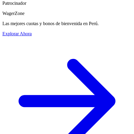
Patrocinador
WagerZone
Las mejores cuotas y bonos de bienvenida en Perú.
Explorar Ahora