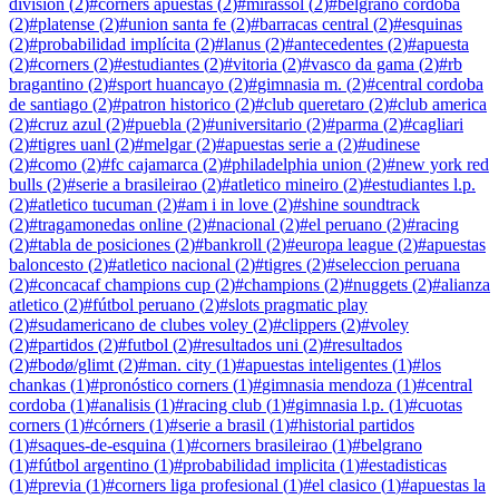
división
(
2
)
#
corners apuestas
(
2
)
#
mirassol
(
2
)
#
belgrano cordoba
(
2
)
#
platense
(
2
)
#
union santa fe
(
2
)
#
barracas central
(
2
)
#
esquinas
(
2
)
#
probabilidad implícita
(
2
)
#
lanus
(
2
)
#
antecedentes
(
2
)
#
apuesta
(
2
)
#
corners
(
2
)
#
estudiantes
(
2
)
#
vitoria
(
2
)
#
vasco da gama
(
2
)
#
rb
bragantino
(
2
)
#
sport huancayo
(
2
)
#
gimnasia m.
(
2
)
#
central cordoba
de santiago
(
2
)
#
patron historico
(
2
)
#
club queretaro
(
2
)
#
club america
(
2
)
#
cruz azul
(
2
)
#
puebla
(
2
)
#
universitario
(
2
)
#
parma
(
2
)
#
cagliari
(
2
)
#
tigres uanl
(
2
)
#
melgar
(
2
)
#
apuestas serie a
(
2
)
#
udinese
(
2
)
#
como
(
2
)
#
fc cajamarca
(
2
)
#
philadelphia union
(
2
)
#
new york red
bulls
(
2
)
#
serie a brasileirao
(
2
)
#
atletico mineiro
(
2
)
#
estudiantes l.p.
(
2
)
#
atletico tucuman
(
2
)
#
am i in love
(
2
)
#
shine soundtrack
(
2
)
#
tragamonedas online
(
2
)
#
nacional
(
2
)
#
el peruano
(
2
)
#
racing
(
2
)
#
tabla de posiciones
(
2
)
#
bankroll
(
2
)
#
europa league
(
2
)
#
apuestas
baloncesto
(
2
)
#
atletico nacional
(
2
)
#
tigres
(
2
)
#
seleccion peruana
(
2
)
#
concacaf champions cup
(
2
)
#
champions
(
2
)
#
nuggets
(
2
)
#
alianza
atletico
(
2
)
#
fútbol peruano
(
2
)
#
slots pragmatic play
(
2
)
#
sudamericano de clubes voley
(
2
)
#
clippers
(
2
)
#
voley
(
2
)
#
partidos
(
2
)
#
futbol
(
2
)
#
resultados uni
(
2
)
#
resultados
(
2
)
#
bodø/glimt
(
2
)
#
man. city
(
1
)
#
apuestas inteligentes
(
1
)
#
los
chankas
(
1
)
#
pronóstico corners
(
1
)
#
gimnasia mendoza
(
1
)
#
central
cordoba
(
1
)
#
analisis
(
1
)
#
racing club
(
1
)
#
gimnasia l.p.
(
1
)
#
cuotas
corners
(
1
)
#
córners
(
1
)
#
serie a brasil
(
1
)
#
historial partidos
(
1
)
#
saques-de-esquina
(
1
)
#
corners brasileirao
(
1
)
#
belgrano
(
1
)
#
fútbol argentino
(
1
)
#
probabilidad implicita
(
1
)
#
estadisticas
(
1
)
#
previa
(
1
)
#
corners liga profesional
(
1
)
#
el clasico
(
1
)
#
apuestas la