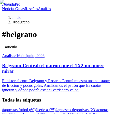
J
JugadaPro
Noticias
Guías
Reseñas
Análisis
Inicio
›
#belgrano
#
belgrano
1
artículo
Análisis
·
16 de junio, 2026
Belgrano-Central: el patrón que el 1X2 no quiere
mirar
El historial entre Belgrano y Rosario Central muestra una constante
de fricción y pocos goles. Analizamos el patrón que las cuotas
ignoran y dónde podría estar el verdadero valor.
Todas las etiquetas
#
apuestas fútbol
(
60
)
#
serie a
(
25
)
#
apuestas deportivas
(
23
)
#
cuotas