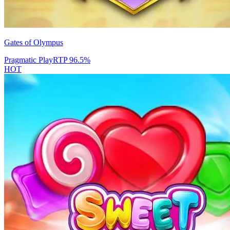
Gates of Olympus
Pragmatic Play
RTP
96.5
%
HOT