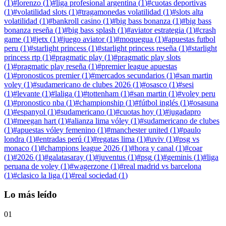
(
1
)
#
lorenzo
(
1
)
#
liga profesional argentina
(
1
)
#
cuotas deportivas
(
1
)
#
volatilidad slots
(
1
)
#
tragamonedas volatilidad
(
1
)
#
slots alta
volatilidad
(
1
)
#
bankroll casino
(
1
)
#
big bass bonanza
(
1
)
#
big bass
bonanza reseña
(
1
)
#
big bass splash
(
1
)
#
aviator estrategia
(
1
)
#
crash
game
(
1
)
#
jetx
(
1
)
#
juego aviator
(
1
)
#
moquegua
(
1
)
#
apuestas futbol
peru
(
1
)
#
starlight princess
(
1
)
#
starlight princess reseña
(
1
)
#
starlight
princess rtp
(
1
)
#
pragmatic play
(
1
)
#
pragmatic play slots
(
1
)
#
pragmatic play reseña
(
1
)
#
premier league apuestas
(
1
)
#
pronosticos premier
(
1
)
#
mercados secundarios
(
1
)
#
san martin
voley
(
1
)
#
sudamericano de clubes 2026
(
1
)
#
osasco
(
1
)
#
sesi
(
1
)
#
levante
(
1
)
#
laliga
(
1
)
#
tottenham
(
1
)
#
san martin
(
1
)
#
voley peru
(
1
)
#
pronostico nba
(
1
)
#
championship
(
1
)
#
fútbol inglés
(
1
)
#
osasuna
(
1
)
#
espanyol
(
1
)
#
sudamericano
(
1
)
#
cuotas hoy
(
1
)
#
jugadapro
(
1
)
#
meegan hart
(
1
)
#
alianza lima vóley
(
1
)
#
sudamericano de clubes
(
1
)
#
apuestas vóley femenino
(
1
)
#
manchester united
(
1
)
#
paulo
londra
(
1
)
#
entradas perú
(
1
)
#
regatas lima
(
1
)
#
uviv
(
1
)
#
psg vs
monaco
(
1
)
#
champions league 2026
(
1
)
#
hora y canal
(
1
)
#
coar
(
1
)
#
2026
(
1
)
#
galatasaray
(
1
)
#
juventus
(
1
)
#
psg
(
1
)
#
geminis
(
1
)
#
liga
peruana de voley
(
1
)
#
wagerzone
(
1
)
#
real madrid vs barcelona
(
1
)
#
clasico la liga
(
1
)
#
real sociedad
(
1
)
Lo más leído
01