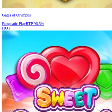
Gates of Olympus
Pragmatic Play
RTP
96.5
%
HOT