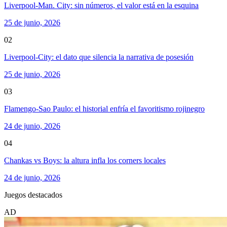
Liverpool-Man. City: sin números, el valor está en la esquina
25 de junio, 2026
02
Liverpool-City: el dato que silencia la narrativa de posesión
25 de junio, 2026
03
Flamengo-Sao Paulo: el historial enfría el favoritismo rojinegro
24 de junio, 2026
04
Chankas vs Boys: la altura infla los corners locales
24 de junio, 2026
Juegos destacados
AD