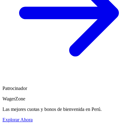
Patrocinador
WagerZone
Las mejores cuotas y bonos de bienvenida en Perú.
Explorar Ahora