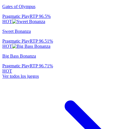
Gates of Olympus
Pragmatic Play
RTP
96.5
%
HOT
Sweet Bonanza
Pragmatic Play
RTP
96.51
%
HOT
Big Bass Bonanza
Pragmatic Play
RTP
96.71
%
HOT
Ver todos los juegos