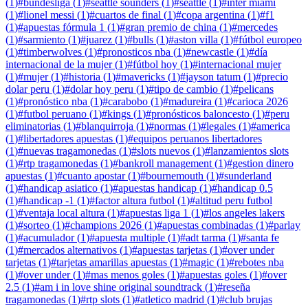
(
1
)
#
bundesliga
(
1
)
#
seattle sounders
(
1
)
#
seattle
(
1
)
#
inter miami
(
1
)
#
lionel messi
(
1
)
#
cuartos de final
(
1
)
#
copa argentina
(
1
)
#
f1
(
1
)
#
apuestas fórmula 1
(
1
)
#
gran premio de china
(
1
)
#
mercedes
(
1
)
#
sarmiento
(
1
)
#
juarez
(
1
)
#
bulls
(
1
)
#
aston villa
(
1
)
#
fútbol europeo
(
1
)
#
timberwolves
(
1
)
#
pronosticos nba
(
1
)
#
newcastle
(
1
)
#
día
internacional de la mujer
(
1
)
#
fútbol hoy
(
1
)
#
internacional mujer
(
1
)
#
mujer
(
1
)
#
historia
(
1
)
#
mavericks
(
1
)
#
jayson tatum
(
1
)
#
precio
dolar peru
(
1
)
#
dolar hoy peru
(
1
)
#
tipo de cambio
(
1
)
#
pelicans
(
1
)
#
pronóstico nba
(
1
)
#
carabobo
(
1
)
#
madureira
(
1
)
#
carioca 2026
(
1
)
#
futbol peruano
(
1
)
#
kings
(
1
)
#
pronósticos baloncesto
(
1
)
#
peru
eliminatorias
(
1
)
#
blanquirroja
(
1
)
#
normas
(
1
)
#
legales
(
1
)
#
america
(
1
)
#
libertadores apuestas
(
1
)
#
equipos peruanos libertadores
(
1
)
#
nuevas tragamonedas
(
1
)
#
slots nuevos
(
1
)
#
lanzamientos slots
(
1
)
#
rtp tragamonedas
(
1
)
#
bankroll management
(
1
)
#
gestion dinero
apuestas
(
1
)
#
cuanto apostar
(
1
)
#
bournemouth
(
1
)
#
sunderland
(
1
)
#
handicap asiatico
(
1
)
#
apuestas handicap
(
1
)
#
handicap 0.5
(
1
)
#
handicap -1
(
1
)
#
factor altura futbol
(
1
)
#
altitud peru futbol
(
1
)
#
ventaja local altura
(
1
)
#
apuestas liga 1
(
1
)
#
los angeles lakers
(
1
)
#
sorteo
(
1
)
#
champions 2026
(
1
)
#
apuestas combinadas
(
1
)
#
parlay
(
1
)
#
acumulador
(
1
)
#
apuesta multiple
(
1
)
#
adt tarma
(
1
)
#
santa fe
(
1
)
#
mercados alternativos
(
1
)
#
apuestas tarjetas
(
1
)
#
over under
tarjetas
(
1
)
#
tarjetas amarillas apuestas
(
1
)
#
magic
(
1
)
#
rebotes nba
(
1
)
#
over under
(
1
)
#
mas menos goles
(
1
)
#
apuestas goles
(
1
)
#
over
2.5
(
1
)
#
am i in love shine original soundtrack
(
1
)
#
reseña
tragamonedas
(
1
)
#
rtp slots
(
1
)
#
atletico madrid
(
1
)
#
club brujas