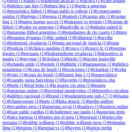
(
1
)
#
leon
(
1
)
#
atlas
(
1
)
#
apuestas tacticas
(
1
)
#
táctica
(
1
)
#
club tijuana
(
1
)
#
atletico san luis
(
1
)
#
altura liga 1
(
1
)
#
serie a apuestas
(
1
)
#
pronóstico fútbol
(
1
)
#
juan pablo ii college
(
1
)
#
comerciantes
unidos
(
1
)
#
tarjetas
(
1
)
#
genoa
(
1
)
#
napoli
(
1
)
#
cuotas mls
(
1
)
#
cuotas
liga 1
(
1
)
#
major league soccer
(
1
)
#
mirassol vs gremio
(
1
)
#
cuotas de
fútbol
(
1
)
#
valor en apuestas
(
1
)
#
nashville sc
(
1
)
#
atlanta united fc
(
1
)
#
apuestas fútbol argentino
(
1
)
#
estudiantes de rio cuarto
(
1
)
#
tigre
(
1
)
#
houston dynamo
(
1
)
#
dc united
(
1
)
#
villarreal
(
1
)
#
sevilla
(
1
)
#
independ. rivadavia
(
1
)
#
junta nacional de justicia
(
1
)
#
junta
(
1
)
#
justicia
(
1
)
#
clásico paulista
(
1
)
#
cusco
(
1
)
#
cusco fc
(
1
)
#
normas
legales
(
1
)
#
peruano
(
1
)
#
independiente rivadavia
(
1
)
#
deportivo la
guaira
(
1
)
#
neymar
(
1
)
#
chelsea
(
1
)
#
leeds
(
1
)
#
racing louisville
(
1
)
#
orlando pride
(
1
)
#
getafe
(
1
)
#
athletic
(
1
)
#
paranaense
(
1
)
#
atletico
goianiense
(
1
)
#
copa de brasil
(
1
)
#
posiciones
(
1
)
#
chankas
(
1
)
#
celta
(
1
)
#
vigo
(
1
)
#
copa do brasil
(
1
)
#
fixture liga 1
(
1
)
#
superclásico
(
1
)
#
cuando juega barcelona
(
1
)
#
favorito
(
1
)
#
pronósticos nba
(
1
)
#
betis
(
1
)
#
real betis
(
1
)
#
la granja vip peru
(
1
)
#
granja
(
1
)
#
apuestas online
(
1
)
#
juventud montevideo
(
1
)
#
deportivo recoleta
(
1
)
#
atlético nacional
(
1
)
#
brasil
(
1
)
#
sudamericano sub-17
(
1
)
#
tijuana
(
1
)
#
chapecoense
(
1
)
#
nets
(
1
)
#
luka doncic
(
1
)
#
pedro gallese
(
1
)
#
recambio peru
(
1
)
#
apuestas royal
(
1
)
#
parlays
(
1
)
#
sorteos online
(
1
)
#
juan pablo varillas
(
1
)
#
challenger sao paulo
(
1
)
#
apuestas tenis
(
1
)
#
alex barrena
(
1
)
#
juntos por el peru
(
1
)
#
senegal
(
1
)
#
selección
peruana
(
1
)
#
robbie williams
(
1
)
#
robbie williams peru
(
1
)
#
entradas
lima
(
1
)
#
pistons
(
1
)
#
arsenal vs
(
1
)
#
bayern
(
1
)
#
union berlin