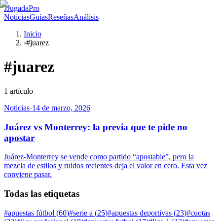
J
JugadaPro
Noticias
Guías
Reseñas
Análisis
Inicio
›
#juarez
#
juarez
1
artículo
Noticias
·
14 de marzo, 2026
Juárez vs Monterrey: la previa que te pide no
apostar
Juárez-Monterrey se vende como partido “apostable”, pero la
mezcla de estilos y ruidos recientes deja el valor en cero. Esta vez
conviene pasar.
Todas las etiquetas
#
apuestas fútbol
(
60
)
#
serie a
(
25
)
#
apuestas deportivas
(
23
)
#
cuotas