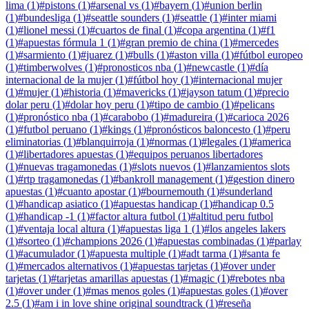
lima
(
1
)
#
pistons
(
1
)
#
arsenal vs
(
1
)
#
bayern
(
1
)
#
union berlin
(
1
)
#
bundesliga
(
1
)
#
seattle sounders
(
1
)
#
seattle
(
1
)
#
inter miami
(
1
)
#
lionel messi
(
1
)
#
cuartos de final
(
1
)
#
copa argentina
(
1
)
#
f1
(
1
)
#
apuestas fórmula 1
(
1
)
#
gran premio de china
(
1
)
#
mercedes
(
1
)
#
sarmiento
(
1
)
#
juarez
(
1
)
#
bulls
(
1
)
#
aston villa
(
1
)
#
fútbol europeo
(
1
)
#
timberwolves
(
1
)
#
pronosticos nba
(
1
)
#
newcastle
(
1
)
#
día
internacional de la mujer
(
1
)
#
fútbol hoy
(
1
)
#
internacional mujer
(
1
)
#
mujer
(
1
)
#
historia
(
1
)
#
mavericks
(
1
)
#
jayson tatum
(
1
)
#
precio
dolar peru
(
1
)
#
dolar hoy peru
(
1
)
#
tipo de cambio
(
1
)
#
pelicans
(
1
)
#
pronóstico nba
(
1
)
#
carabobo
(
1
)
#
madureira
(
1
)
#
carioca 2026
(
1
)
#
futbol peruano
(
1
)
#
kings
(
1
)
#
pronósticos baloncesto
(
1
)
#
peru
eliminatorias
(
1
)
#
blanquirroja
(
1
)
#
normas
(
1
)
#
legales
(
1
)
#
america
(
1
)
#
libertadores apuestas
(
1
)
#
equipos peruanos libertadores
(
1
)
#
nuevas tragamonedas
(
1
)
#
slots nuevos
(
1
)
#
lanzamientos slots
(
1
)
#
rtp tragamonedas
(
1
)
#
bankroll management
(
1
)
#
gestion dinero
apuestas
(
1
)
#
cuanto apostar
(
1
)
#
bournemouth
(
1
)
#
sunderland
(
1
)
#
handicap asiatico
(
1
)
#
apuestas handicap
(
1
)
#
handicap 0.5
(
1
)
#
handicap -1
(
1
)
#
factor altura futbol
(
1
)
#
altitud peru futbol
(
1
)
#
ventaja local altura
(
1
)
#
apuestas liga 1
(
1
)
#
los angeles lakers
(
1
)
#
sorteo
(
1
)
#
champions 2026
(
1
)
#
apuestas combinadas
(
1
)
#
parlay
(
1
)
#
acumulador
(
1
)
#
apuesta multiple
(
1
)
#
adt tarma
(
1
)
#
santa fe
(
1
)
#
mercados alternativos
(
1
)
#
apuestas tarjetas
(
1
)
#
over under
tarjetas
(
1
)
#
tarjetas amarillas apuestas
(
1
)
#
magic
(
1
)
#
rebotes nba
(
1
)
#
over under
(
1
)
#
mas menos goles
(
1
)
#
apuestas goles
(
1
)
#
over
2.5
(
1
)
#
am i in love shine original soundtrack
(
1
)
#
reseña