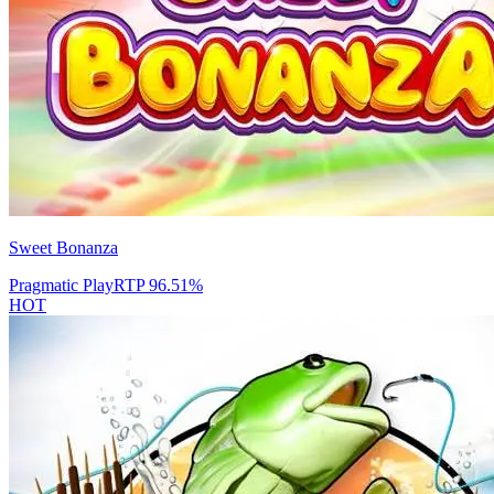
Sweet Bonanza
Pragmatic Play
RTP
96.51
%
HOT