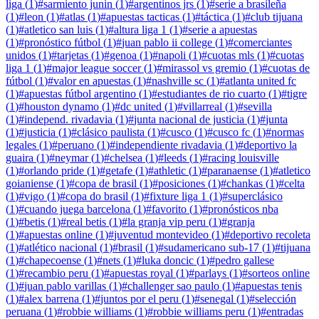
liga
(
1
)
#
sarmiento junin
(
1
)
#
argentinos jrs
(
1
)
#
serie a brasileña
(
1
)
#
leon
(
1
)
#
atlas
(
1
)
#
apuestas tacticas
(
1
)
#
táctica
(
1
)
#
club tijuana
(
1
)
#
atletico san luis
(
1
)
#
altura liga 1
(
1
)
#
serie a apuestas
(
1
)
#
pronóstico fútbol
(
1
)
#
juan pablo ii college
(
1
)
#
comerciantes
unidos
(
1
)
#
tarjetas
(
1
)
#
genoa
(
1
)
#
napoli
(
1
)
#
cuotas mls
(
1
)
#
cuotas
liga 1
(
1
)
#
major league soccer
(
1
)
#
mirassol vs gremio
(
1
)
#
cuotas de
fútbol
(
1
)
#
valor en apuestas
(
1
)
#
nashville sc
(
1
)
#
atlanta united fc
(
1
)
#
apuestas fútbol argentino
(
1
)
#
estudiantes de rio cuarto
(
1
)
#
tigre
(
1
)
#
houston dynamo
(
1
)
#
dc united
(
1
)
#
villarreal
(
1
)
#
sevilla
(
1
)
#
independ. rivadavia
(
1
)
#
junta nacional de justicia
(
1
)
#
junta
(
1
)
#
justicia
(
1
)
#
clásico paulista
(
1
)
#
cusco
(
1
)
#
cusco fc
(
1
)
#
normas
legales
(
1
)
#
peruano
(
1
)
#
independiente rivadavia
(
1
)
#
deportivo la
guaira
(
1
)
#
neymar
(
1
)
#
chelsea
(
1
)
#
leeds
(
1
)
#
racing louisville
(
1
)
#
orlando pride
(
1
)
#
getafe
(
1
)
#
athletic
(
1
)
#
paranaense
(
1
)
#
atletico
goianiense
(
1
)
#
copa de brasil
(
1
)
#
posiciones
(
1
)
#
chankas
(
1
)
#
celta
(
1
)
#
vigo
(
1
)
#
copa do brasil
(
1
)
#
fixture liga 1
(
1
)
#
superclásico
(
1
)
#
cuando juega barcelona
(
1
)
#
favorito
(
1
)
#
pronósticos nba
(
1
)
#
betis
(
1
)
#
real betis
(
1
)
#
la granja vip peru
(
1
)
#
granja
(
1
)
#
apuestas online
(
1
)
#
juventud montevideo
(
1
)
#
deportivo recoleta
(
1
)
#
atlético nacional
(
1
)
#
brasil
(
1
)
#
sudamericano sub-17
(
1
)
#
tijuana
(
1
)
#
chapecoense
(
1
)
#
nets
(
1
)
#
luka doncic
(
1
)
#
pedro gallese
(
1
)
#
recambio peru
(
1
)
#
apuestas royal
(
1
)
#
parlays
(
1
)
#
sorteos online
(
1
)
#
juan pablo varillas
(
1
)
#
challenger sao paulo
(
1
)
#
apuestas tenis
(
1
)
#
alex barrena
(
1
)
#
juntos por el peru
(
1
)
#
senegal
(
1
)
#
selección
peruana
(
1
)
#
robbie williams
(
1
)
#
robbie williams peru
(
1
)
#
entradas