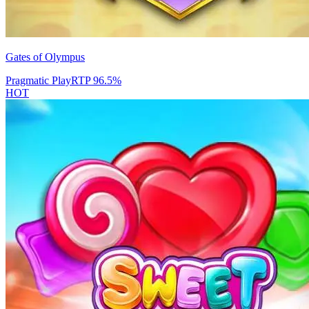
Gates of Olympus
Pragmatic Play
RTP
96.5
%
HOT