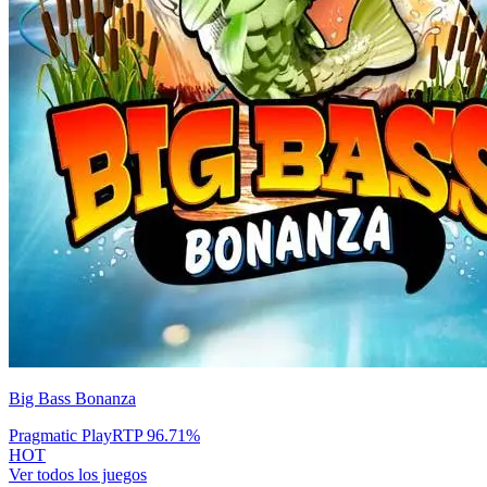
Big Bass Bonanza
Pragmatic Play
RTP
96.71
%
HOT
Ver todos los juegos