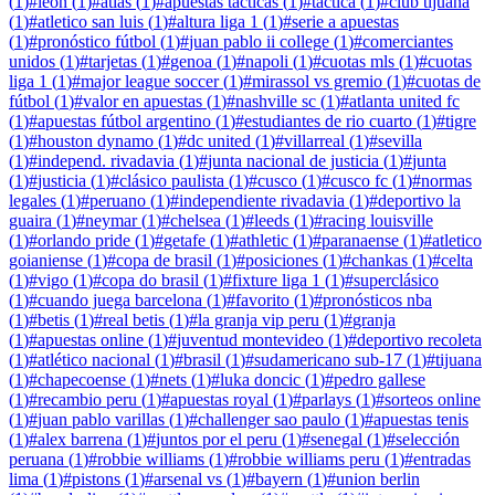
(
1
)
#
leon
(
1
)
#
atlas
(
1
)
#
apuestas tacticas
(
1
)
#
táctica
(
1
)
#
club tijuana
(
1
)
#
atletico san luis
(
1
)
#
altura liga 1
(
1
)
#
serie a apuestas
(
1
)
#
pronóstico fútbol
(
1
)
#
juan pablo ii college
(
1
)
#
comerciantes
unidos
(
1
)
#
tarjetas
(
1
)
#
genoa
(
1
)
#
napoli
(
1
)
#
cuotas mls
(
1
)
#
cuotas
liga 1
(
1
)
#
major league soccer
(
1
)
#
mirassol vs gremio
(
1
)
#
cuotas de
fútbol
(
1
)
#
valor en apuestas
(
1
)
#
nashville sc
(
1
)
#
atlanta united fc
(
1
)
#
apuestas fútbol argentino
(
1
)
#
estudiantes de rio cuarto
(
1
)
#
tigre
(
1
)
#
houston dynamo
(
1
)
#
dc united
(
1
)
#
villarreal
(
1
)
#
sevilla
(
1
)
#
independ. rivadavia
(
1
)
#
junta nacional de justicia
(
1
)
#
junta
(
1
)
#
justicia
(
1
)
#
clásico paulista
(
1
)
#
cusco
(
1
)
#
cusco fc
(
1
)
#
normas
legales
(
1
)
#
peruano
(
1
)
#
independiente rivadavia
(
1
)
#
deportivo la
guaira
(
1
)
#
neymar
(
1
)
#
chelsea
(
1
)
#
leeds
(
1
)
#
racing louisville
(
1
)
#
orlando pride
(
1
)
#
getafe
(
1
)
#
athletic
(
1
)
#
paranaense
(
1
)
#
atletico
goianiense
(
1
)
#
copa de brasil
(
1
)
#
posiciones
(
1
)
#
chankas
(
1
)
#
celta
(
1
)
#
vigo
(
1
)
#
copa do brasil
(
1
)
#
fixture liga 1
(
1
)
#
superclásico
(
1
)
#
cuando juega barcelona
(
1
)
#
favorito
(
1
)
#
pronósticos nba
(
1
)
#
betis
(
1
)
#
real betis
(
1
)
#
la granja vip peru
(
1
)
#
granja
(
1
)
#
apuestas online
(
1
)
#
juventud montevideo
(
1
)
#
deportivo recoleta
(
1
)
#
atlético nacional
(
1
)
#
brasil
(
1
)
#
sudamericano sub-17
(
1
)
#
tijuana
(
1
)
#
chapecoense
(
1
)
#
nets
(
1
)
#
luka doncic
(
1
)
#
pedro gallese
(
1
)
#
recambio peru
(
1
)
#
apuestas royal
(
1
)
#
parlays
(
1
)
#
sorteos online
(
1
)
#
juan pablo varillas
(
1
)
#
challenger sao paulo
(
1
)
#
apuestas tenis
(
1
)
#
alex barrena
(
1
)
#
juntos por el peru
(
1
)
#
senegal
(
1
)
#
selección
peruana
(
1
)
#
robbie williams
(
1
)
#
robbie williams peru
(
1
)
#
entradas
lima
(
1
)
#
pistons
(
1
)
#
arsenal vs
(
1
)
#
bayern
(
1
)
#
union berlin