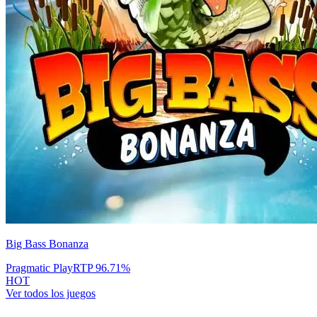
Big Bass Bonanza
Pragmatic Play
RTP
96.71
%
HOT
Ver todos los juegos