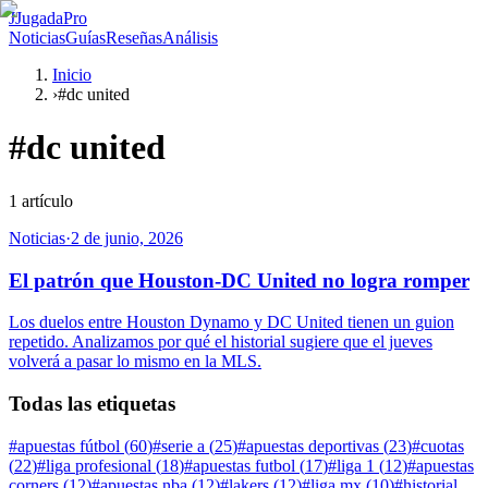
J
JugadaPro
Noticias
Guías
Reseñas
Análisis
Inicio
›
#dc united
#
dc united
1
artículo
Noticias
·
2 de junio, 2026
El patrón que Houston-DC United no logra romper
Los duelos entre Houston Dynamo y DC United tienen un guion
repetido. Analizamos por qué el historial sugiere que el jueves
volverá a pasar lo mismo en la MLS.
Todas las etiquetas
#
apuestas fútbol
(
60
)
#
serie a
(
25
)
#
apuestas deportivas
(
23
)
#
cuotas
(
22
)
#
liga profesional
(
18
)
#
apuestas futbol
(
17
)
#
liga 1
(
12
)
#
apuestas
corners
(
12
)
#
apuestas nba
(
12
)
#
lakers
(
12
)
#
liga mx
(
10
)
#
historial