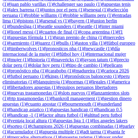
(
1
)
#
juan pablo varillas
(
1
)
#
challenger sao paulo
(
1
)
#
apuestas tenis
(
1
)
#
alex barrena
(
1
)
#
juntos por el peru
(
1
)
#
senegal
(
1
)
#
selección
peruana
(
1
)
#
robbie williams
(
1
)
#
robbie williams peru
(
1
)
#
entradas
lima
(
1
)
#
pistons
(
1
)
#
arsenal vs
(
1
)
#
bayern
(
1
)
#
union berlin
(
1
)
#
bundesliga
(
1
)
#
seattle sounders
(
1
)
#
seattle
(
1
)
#
inter miami
(
1
)
#
lionel messi
(
1
)
#
cuartos de final
(
1
)
#
copa argentina
(
1
)
#
f1
(
1
)
#
apuestas fórmula 1
(
1
)
#
gran premio de china
(
1
)
#
mercedes
(
1
)
#
sarmiento
(
1
)
#
juarez
(
1
)
#
bulls
(
1
)
#
aston villa
(
1
)
#
fútbol europeo
(
1
)
#
timberwolves
(
1
)
#
pronosticos nba
(
1
)
#
newcastle
(
1
)
#
día
internacional de la mujer
(
1
)
#
fútbol hoy
(
1
)
#
internacional mujer
(
1
)
#
mujer
(
1
)
#
historia
(
1
)
#
mavericks
(
1
)
#
jayson tatum
(
1
)
#
precio
dolar peru
(
1
)
#
dolar hoy peru
(
1
)
#
tipo de cambio
(
1
)
#
pelicans
(
1
)
#
pronóstico nba
(
1
)
#
carabobo
(
1
)
#
madureira
(
1
)
#
carioca 2026
(
1
)
#
futbol peruano
(
1
)
#
kings
(
1
)
#
pronósticos baloncesto
(
1
)
#
peru
eliminatorias
(
1
)
#
blanquirroja
(
1
)
#
normas
(
1
)
#
legales
(
1
)
#
america
(
1
)
#
libertadores apuestas
(
1
)
#
equipos peruanos libertadores
(
1
)
#
nuevas tragamonedas
(
1
)
#
slots nuevos
(
1
)
#
lanzamientos slots
(
1
)
#
rtp tragamonedas
(
1
)
#
bankroll management
(
1
)
#
gestion dinero
apuestas
(
1
)
#
cuanto apostar
(
1
)
#
bournemouth
(
1
)
#
sunderland
(
1
)
#
handicap asiatico
(
1
)
#
apuestas handicap
(
1
)
#
handicap 0.5
(
1
)
#
handicap -1
(
1
)
#
factor altura futbol
(
1
)
#
altitud peru futbol
(
1
)
#
ventaja local altura
(
1
)
#
apuestas liga 1
(
1
)
#
los angeles lakers
(
1
)
#
sorteo
(
1
)
#
champions 2026
(
1
)
#
apuestas combinadas
(
1
)
#
parlay
(
1
)
#
acumulador
(
1
)
#
apuesta multiple
(
1
)
#
adt tarma
(
1
)
#
santa fe
(
1
)
#
mercados alternativos
(
1
)
#
apuestas tarjetas
(
1
)
#
over under