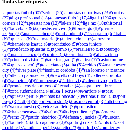
Todas las etiquetas
#
apuestas fútbol
(
60
)
#
serie a
(
25
)
#
apuestas deportivas
(
23
)
#
cuotas
(
22
)
#
liga profesional
(
18
)
#
apuestas futbol
(
17
)
#
liga 1
(
12
)
#
apuestas
corners
(
12
)
#
apuestas nba
(
12
)
#
lakers
(
12
)
#
liga mx
(
10
)
#
historial
(
9
)
#
barcelona
(
9
)
#
apuestas en vivo
(
9
)
#
flamengo
(
8
)
#
premier
league
(
7
)
#
análisis táctico
(
7
)
#
probabilidad
(
7
)
#
sao paulo
(
6
)
#
bahia
(
6
)
#
apuestas
(
6
)
#
real madrid
(
6
)
#
internacional
(
6
)
#
cruzeiro
(
6
)
#
champions league
(
6
)
#
pronóstico
(
5
)
#
boca juniors
(
5
)
#
pronóstico apuestas
(
5
)
#
gremio
(
5
)
#
brasileirao
(
5
)
#
botafogo
(
5
)
#
analisis tactico
(
5
)
#
coritiba
(
5
)
#
corinthians
(
5
)
#
alianza lima
(
5
)
#
primera division
(
5
)
#
atletico grau
(
5
)
#
la liga
(
5
)
#
casino online
(
5
)
#
apuestas perú
(
5
)
#
cienciano
(
5
)
#
nba
(
5
)
#
celtics
(
5
)
#
manchester
city
(
4
)
#
river plate
(
4
)
#
instituto cordoba
(
4
)
#
san lorenzo
(
4
)
#
santos
(
4
)
#
atletico paranaense
(
4
)
#
newells old boys
(
4
)
#
talleres cordoba
(
4
)
#
palmeiras
(
4
)
#
fluminense
(
4
)
#
aldosivi
(
4
)
#
deportivo garcilaso
(
4
)
#
pronósticos deportivos
(
4
)
#
ecuabet
(
4
)
#
copa libertadores
(
4
)
#
copa sudamericana
(
4
)
#
liga 1 peru
(
4
)
#
warriors
(
4
)
#
peru
(
4
)
#
apuestas peru
(
4
)
#
cuotas baloncesto
(
4
)
#
cuotas futbol
(
3
)
#
sport
boys
(
3
)
#
adt
(
3
)
#
deportivo riestra
(
3
)
#
rosario central
(
3
)
#
atletico-mg
(
3
)
#
valor apuesta
(
3
)
#
velez sarsfield
(
3
)
#
pronostico
(
3
)
#
chapecoense-sc
(
3
)
#
valor
(
3
)
#
independiente
(
3
)
#
córneres
(
3
)
#
remo
(
3
)
#
patrón histórico
(
3
)
#
defensa y justicia
(
3
)
#
huracan
(
3
)
#
banfield
(
3
)
#
utc cajamarca
(
3
)
#
sporting cristal
(
3
)
#
mls
(
3
)
#
slot
machine
(
3
)
#
noticias perú
(
3
)
#
atletico
(
3
)
#
madrid
(
3
)
#
monterrey