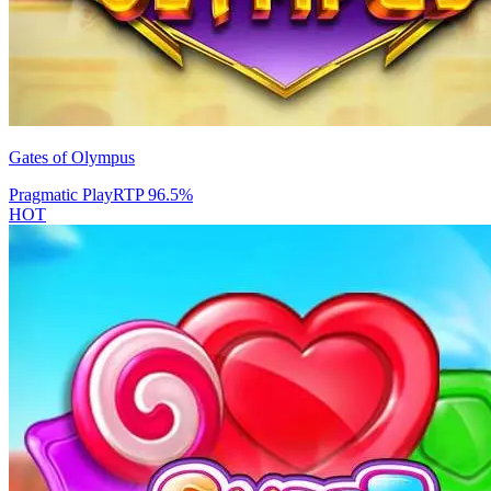
Gates of Olympus
Pragmatic Play
RTP
96.5
%
HOT