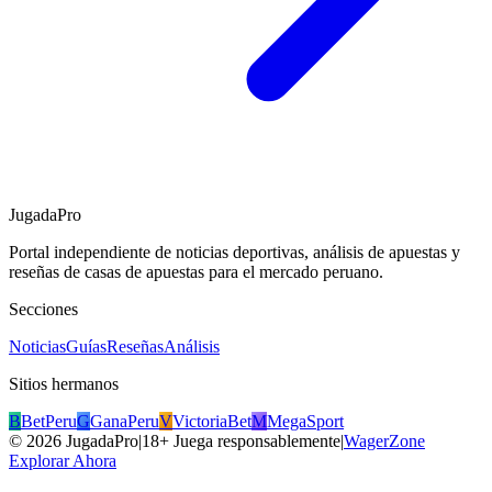
JugadaPro
Portal independiente de noticias deportivas, análisis de apuestas y
reseñas de casas de apuestas para el mercado peruano.
Secciones
Noticias
Guías
Reseñas
Análisis
Sitios hermanos
B
BetPeru
G
GanaPeru
V
VictoriaBet
M
MegaSport
©
2026
JugadaPro
|
18+ Juega responsablemente
|
WagerZone
Explorar Ahora