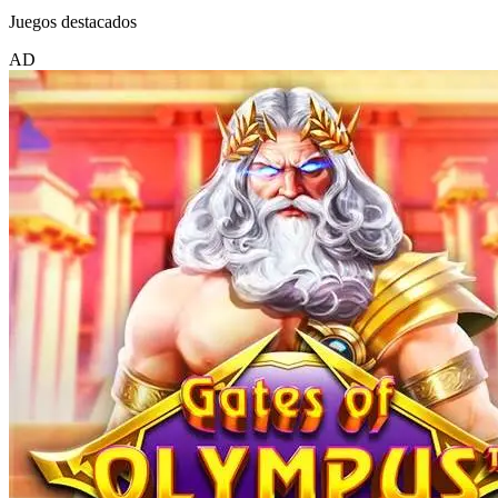
Juegos destacados
AD