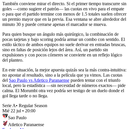
También conviene mirar el directo. Si el primer tiempo transcurre sin
goles —como sugiere el patrón— las cuotas en vivo para el empate
o para que el partido termine con menos de 1.5 totales suelen ofrecer
un premio mayor que en la previa. Esa ventana se abre alrededor del
minuto 30 y puede cerrarse apenas el marcador se mueva.
Para quien busque un ángulo más quirúrgico, la combinación de
pocas tarjetas y bajo scoring podría armar un combo con sentido. El
estilo táctico de ambos equipos no suele derivar en entradas bruscas,
sino en faltas de posición lejos del área. Así, un partido sin
expulsiones y con pocos córneres se convierte en un reflejo lógico
del planteo.
En este situación, la mejor apuesta quizás sea la más contra-intuitiva:
no apostar al resultado, sino a la película que ya vimos. Las cuotas
del
Sao Paulo vs Atletico Paranaense
pueden tentar con el triunfo
local, pero la estadística —sin necesidad de números exactos— pide
calma. El Morumbi otra vez podría ser testigo de un duelo donde el
gol llega tarde o no llega.
Serie A
•
Regular Season
Mié 22 jul
•
20:00
Sao Paulo
Atletico Paranaense