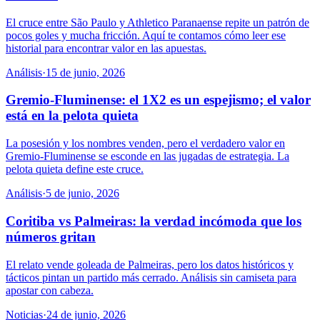
El cruce entre São Paulo y Athletico Paranaense repite un patrón de
pocos goles y mucha fricción. Aquí te contamos cómo leer ese
historial para encontrar valor en las apuestas.
Análisis
·
15 de junio, 2026
Gremio-Fluminense: el 1X2 es un espejismo; el valor
está en la pelota quieta
La posesión y los nombres venden, pero el verdadero valor en
Gremio-Fluminense se esconde en las jugadas de estrategia. La
pelota quieta define este cruce.
Análisis
·
5 de junio, 2026
Coritiba vs Palmeiras: la verdad incómoda que los
números gritan
El relato vende goleada de Palmeiras, pero los datos históricos y
tácticos pintan un partido más cerrado. Análisis sin camiseta para
apostar con cabeza.
Noticias
·
24 de junio, 2026