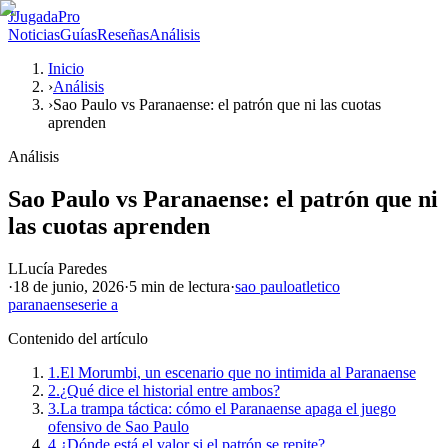
J
JugadaPro
Noticias
Guías
Reseñas
Análisis
Inicio
›
Análisis
›
Sao Paulo vs Paranaense: el patrón que ni las cuotas
aprenden
Análisis
Sao Paulo vs Paranaense: el patrón que ni
las cuotas aprenden
L
Lucía Paredes
·
18 de junio, 2026
·
5 min
de lectura
·
sao paulo
atletico
paranaense
serie a
Contenido del artículo
1.
El Morumbi, un escenario que no intimida al Paranaense
2.
¿Qué dice el historial entre ambos?
3.
La trampa táctica: cómo el Paranaense apaga el juego
ofensivo de Sao Paulo
4.
¿Dónde está el valor si el patrón se repite?