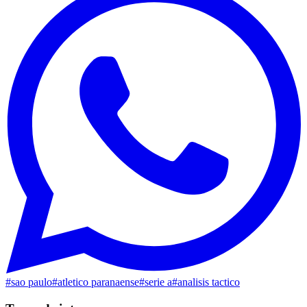
#
sao paulo
#
atletico paranaense
#
serie a
#
analisis tactico