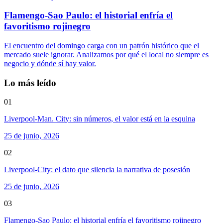
Flamengo-Sao Paulo: el historial enfría el
favoritismo rojinegro
El encuentro del domingo carga con un patrón histórico que el
mercado suele ignorar. Analizamos por qué el local no siempre es
negocio y dónde sí hay valor.
Lo más leído
01
Liverpool-Man. City: sin números, el valor está en la esquina
25 de junio, 2026
02
Liverpool-City: el dato que silencia la narrativa de posesión
25 de junio, 2026
03
Flamengo-Sao Paulo: el historial enfría el favoritismo rojinegro