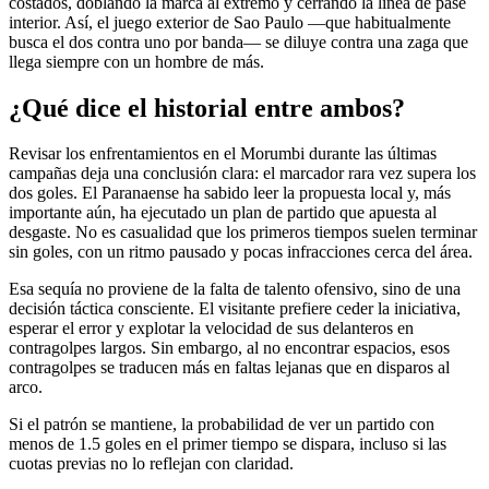
costados, doblando la marca al extremo y cerrando la línea de pase
interior. Así, el juego exterior de Sao Paulo —que habitualmente
busca el dos contra uno por banda— se diluye contra una zaga que
llega siempre con un hombre de más.
¿Qué dice el historial entre ambos?
Revisar los enfrentamientos en el Morumbi durante las últimas
campañas deja una conclusión clara: el marcador rara vez supera los
dos goles. El Paranaense ha sabido leer la propuesta local y, más
importante aún, ha ejecutado un plan de partido que apuesta al
desgaste. No es casualidad que los primeros tiempos suelen terminar
sin goles, con un ritmo pausado y pocas infracciones cerca del área.
Esa sequía no proviene de la falta de talento ofensivo, sino de una
decisión táctica consciente. El visitante prefiere ceder la iniciativa,
esperar el error y explotar la velocidad de sus delanteros en
contragolpes largos. Sin embargo, al no encontrar espacios, esos
contragolpes se traducen más en faltas lejanas que en disparos al
arco.
Si el patrón se mantiene, la probabilidad de ver un partido con
menos de 1.5 goles en el primer tiempo se dispara, incluso si las
cuotas previas no lo reflejan con claridad.