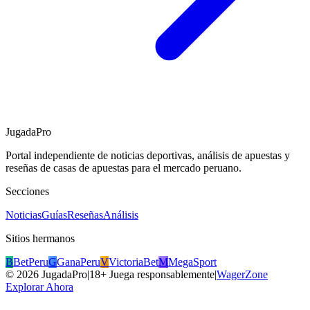
JugadaPro
Portal independiente de noticias deportivas, análisis de apuestas y
reseñas de casas de apuestas para el mercado peruano.
Secciones
Noticias
Guías
Reseñas
Análisis
Sitios hermanos
B
BetPeru
G
GanaPeru
V
VictoriaBet
M
MegaSport
©
2026
JugadaPro
|
18+ Juega responsablemente
|
WagerZone
Explorar Ahora