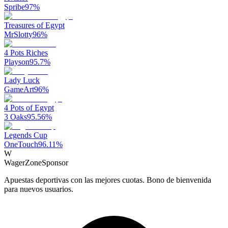
Spribe
97
%
Treasures of Egypt
MrSlotty
96
%
4 Pots Riches
Playson
95.7
%
Lady Luck
GameArt
96
%
4 Pots of Egypt
3 Oaks
95.56
%
Legends Cup
OneTouch
96.11
%
W
WagerZone
Sponsor
Apuestas deportivas con las mejores cuotas. Bono de bienvenida
para nuevos usuarios.