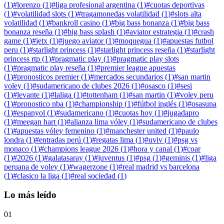
(
1
)
#
lorenzo
(
1
)
#
liga profesional argentina
(
1
)
#
cuotas deportivas
(
1
)
#
volatilidad slots
(
1
)
#
tragamonedas volatilidad
(
1
)
#
slots alta
volatilidad
(
1
)
#
bankroll casino
(
1
)
#
big bass bonanza
(
1
)
#
big bass
bonanza reseña
(
1
)
#
big bass splash
(
1
)
#
aviator estrategia
(
1
)
#
crash
game
(
1
)
#
jetx
(
1
)
#
juego aviator
(
1
)
#
moquegua
(
1
)
#
apuestas futbol
peru
(
1
)
#
starlight princess
(
1
)
#
starlight princess reseña
(
1
)
#
starlight
princess rtp
(
1
)
#
pragmatic play
(
1
)
#
pragmatic play slots
(
1
)
#
pragmatic play reseña
(
1
)
#
premier league apuestas
(
1
)
#
pronosticos premier
(
1
)
#
mercados secundarios
(
1
)
#
san martin
voley
(
1
)
#
sudamericano de clubes 2026
(
1
)
#
osasco
(
1
)
#
sesi
(
1
)
#
levante
(
1
)
#
laliga
(
1
)
#
tottenham
(
1
)
#
san martin
(
1
)
#
voley peru
(
1
)
#
pronostico nba
(
1
)
#
championship
(
1
)
#
fútbol inglés
(
1
)
#
osasuna
(
1
)
#
espanyol
(
1
)
#
sudamericano
(
1
)
#
cuotas hoy
(
1
)
#
jugadapro
(
1
)
#
meegan hart
(
1
)
#
alianza lima vóley
(
1
)
#
sudamericano de clubes
(
1
)
#
apuestas vóley femenino
(
1
)
#
manchester united
(
1
)
#
paulo
londra
(
1
)
#
entradas perú
(
1
)
#
regatas lima
(
1
)
#
uviv
(
1
)
#
psg vs
monaco
(
1
)
#
champions league 2026
(
1
)
#
hora y canal
(
1
)
#
coar
(
1
)
#
2026
(
1
)
#
galatasaray
(
1
)
#
juventus
(
1
)
#
psg
(
1
)
#
geminis
(
1
)
#
liga
peruana de voley
(
1
)
#
wagerzone
(
1
)
#
real madrid vs barcelona
(
1
)
#
clasico la liga
(
1
)
#
real sociedad
(
1
)
Lo más leído
01