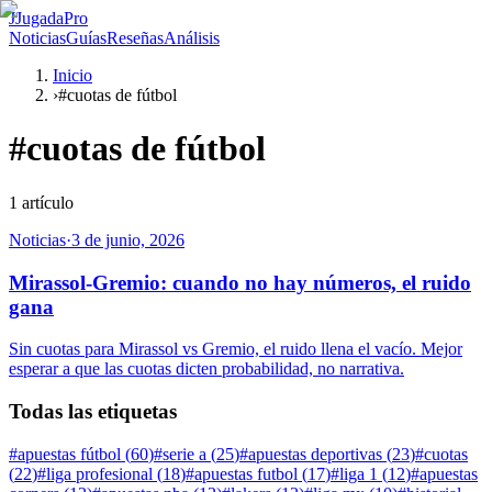
J
JugadaPro
Noticias
Guías
Reseñas
Análisis
Inicio
›
#cuotas de fútbol
#
cuotas de fútbol
1
artículo
Noticias
·
3 de junio, 2026
Mirassol-Gremio: cuando no hay números, el ruido
gana
Sin cuotas para Mirassol vs Gremio, el ruido llena el vacío. Mejor
esperar a que las cuotas dicten probabilidad, no narrativa.
Todas las etiquetas
#
apuestas fútbol
(
60
)
#
serie a
(
25
)
#
apuestas deportivas
(
23
)
#
cuotas
(
22
)
#
liga profesional
(
18
)
#
apuestas futbol
(
17
)
#
liga 1
(
12
)
#
apuestas