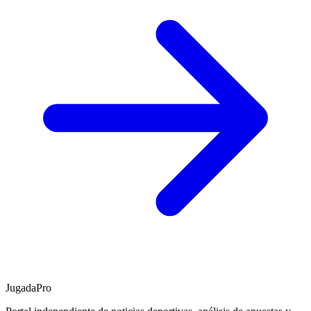
JugadaPro