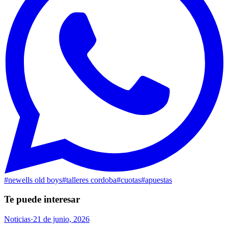
#
newells old boys
#
talleres cordoba
#
cuotas
#
apuestas
Te puede interesar
Noticias
·
21 de junio, 2026