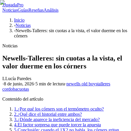
J
JugadaPro
Noticias
Guías
Reseñas
Análisis
Inicio
›
Noticias
›
Newells-Talleres: sin cuotas a la vista, el valor duerme en los
córners
Noticias
Newells-Talleres: sin cuotas a la vista, el
valor duerme en los córners
L
Lucía Paredes
·
8 de junio, 2026
·
5 min
de lectura
·
newells old boys
talleres
cordoba
cuotas
Contenido del artículo
1.
¿Por qué los córners son el termómetro oculto?
2.
¿Qué dice el historial entre ambos?
3.
¿Dónde aparece la ineficiencia del mercado?
4.
El factor sorpresa que puede torcer la apuesta
5.
Conclusión: cuando el 1X2 no habla, los córners gritan