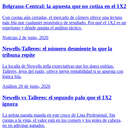
Belgrano-Central: la apuesta que no cotiza en el 1X2
Con cuotas aún cerradas, el mercado de córners ofrece una lectura
más fría que cualquier pronóstico de resultado. Por qué el 1X2 es un
espejismo y dónde apunta el análisis táctico.
Noticias
·
2 de junio, 2026
Newells-Talleres: el número desmiente lo que la
tribuna repite
La localía de Newells infla expectativas que los datos enfrían.
Talleres, lejos del ruido, ofrece mejor rentabilidad si se apuesta con
lógica fría.
Análisis
·
20 de junio, 2026
Newells vs Talleres: el segundo palo que el 1X2
ignora
La pelota parada manda en este cruce de Liga Profesional. Sin
cuotas a la vista, el valor está en los corners y los goles de cabeza,
no en adivinar ganador.