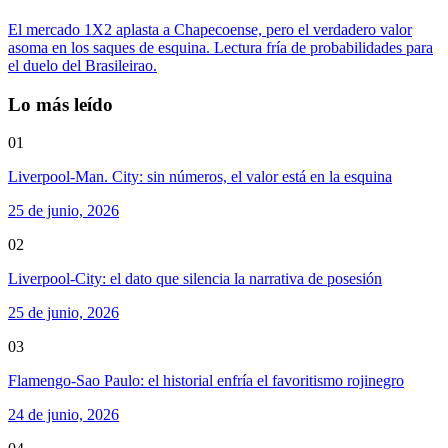
El mercado 1X2 aplasta a Chapecoense, pero el verdadero valor
asoma en los saques de esquina. Lectura fría de probabilidades para
el duelo del Brasileirao.
Lo más leído
01
Liverpool-Man. City: sin números, el valor está en la esquina
25 de junio, 2026
02
Liverpool-City: el dato que silencia la narrativa de posesión
25 de junio, 2026
03
Flamengo-Sao Paulo: el historial enfría el favoritismo rojinegro
24 de junio, 2026