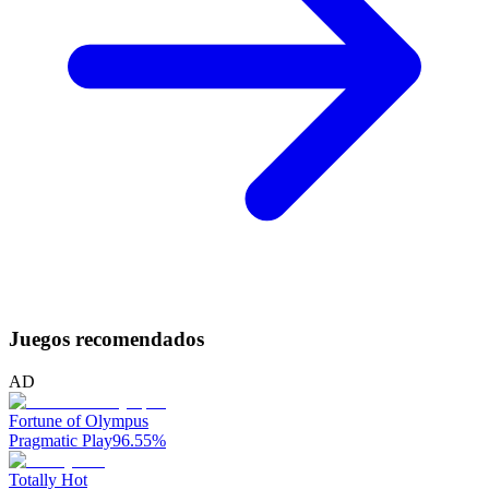
Juegos recomendados
AD
Fortune of Olympus
Pragmatic Play
96.55
%
Totally Hot