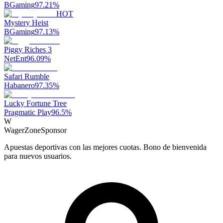
BGaming
97.21
%
HOT
Mystery Heist
BGaming
97.13
%
Piggy Riches 3
NetEnt
96.09
%
Safari Rumble
Habanero
97.35
%
Lucky Fortune Tree
Pragmatic Play
96.5
%
W
WagerZone
Sponsor
Apuestas deportivas con las mejores cuotas. Bono de bienvenida
para nuevos usuarios.