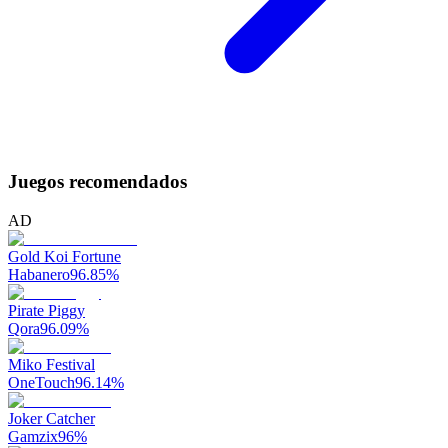
Juegos recomendados
AD
Gold Koi Fortune
Habanero
96.85
%
Pirate Piggy
Qora
96.09
%
Miko Festival
OneTouch
96.14
%
Joker Catcher
Gamzix
96
%