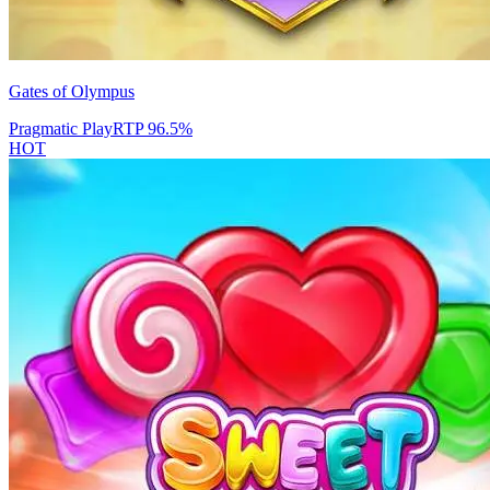
Gates of Olympus
Pragmatic Play
RTP
96.5
%
HOT