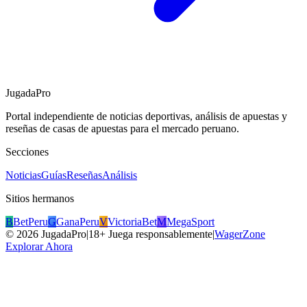
JugadaPro
Portal independiente de noticias deportivas, análisis de apuestas y
reseñas de casas de apuestas para el mercado peruano.
Secciones
Noticias
Guías
Reseñas
Análisis
Sitios hermanos
B
BetPeru
G
GanaPeru
V
VictoriaBet
M
MegaSport
©
2026
JugadaPro
|
18+ Juega responsablemente
|
WagerZone
Explorar Ahora