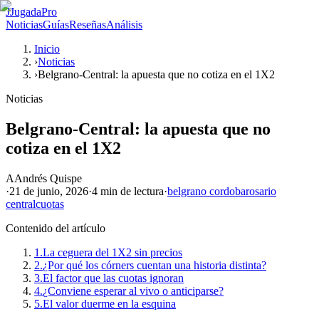
J
JugadaPro
Noticias
Guías
Reseñas
Análisis
Inicio
›
Noticias
›
Belgrano-Central: la apuesta que no cotiza en el 1X2
Noticias
Belgrano-Central: la apuesta que no
cotiza en el 1X2
A
Andrés Quispe
·
21 de junio, 2026
·
4 min
de lectura
·
belgrano cordoba
rosario
central
cuotas
Contenido del artículo
1.
La ceguera del 1X2 sin precios
2.
¿Por qué los córners cuentan una historia distinta?
3.
El factor que las cuotas ignoran
4.
¿Conviene esperar al vivo o anticiparse?
5.
El valor duerme en la esquina