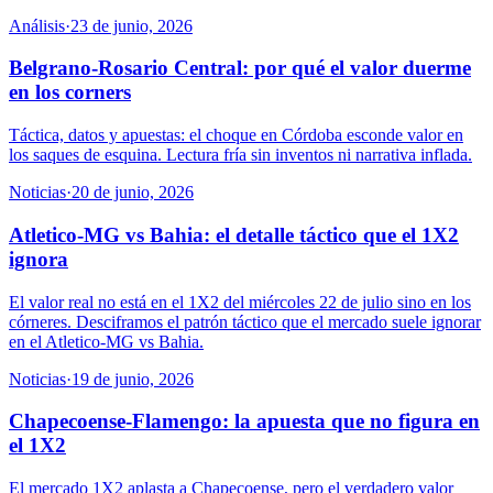
Análisis
·
23 de junio, 2026
Belgrano-Rosario Central: por qué el valor duerme
en los corners
Táctica, datos y apuestas: el choque en Córdoba esconde valor en
los saques de esquina. Lectura fría sin inventos ni narrativa inflada.
Noticias
·
20 de junio, 2026
Atletico-MG vs Bahia: el detalle táctico que el 1X2
ignora
El valor real no está en el 1X2 del miércoles 22 de julio sino en los
córneres. Desciframos el patrón táctico que el mercado suele ignorar
en el Atletico-MG vs Bahia.
Noticias
·
19 de junio, 2026
Chapecoense-Flamengo: la apuesta que no figura en
el 1X2
El mercado 1X2 aplasta a Chapecoense, pero el verdadero valor