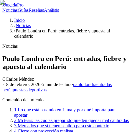
J
JugadaPro
Noticias
Guías
Reseñas
Análisis
Inicio
›
Noticias
›
Paulo Londra en Perú: entradas, fiebre y apuesta al
calendario
Noticias
Paulo Londra en Perú: entradas, fiebre y
apuesta al calendario
C
Carlos Méndez
·
18 de febrero, 2026
·
5 min
de lectura
·
paulo londra
entradas
perú
apuestas deportivas
Contenido del artículo
1.
Lo que está pasando en Lima y por qué importa para
apostar
2.
Mi tesis: las cuotas prepartido pueden quedar mal calibradas
3.
Mercados que sí tienen sentido para este contexto
4.
Cierre con proyección realista