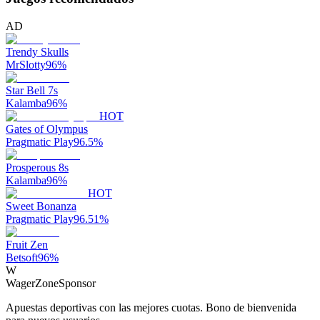
AD
Trendy Skulls
MrSlotty
96
%
Star Bell 7s
Kalamba
96
%
HOT
Gates of Olympus
Pragmatic Play
96.5
%
Prosperous 8s
Kalamba
96
%
HOT
Sweet Bonanza
Pragmatic Play
96.51
%
Fruit Zen
Betsoft
96
%
W
WagerZone
Sponsor
Apuestas deportivas con las mejores cuotas. Bono de bienvenida