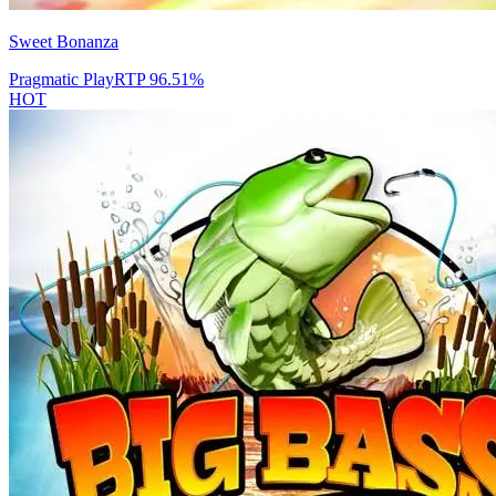
Sweet Bonanza
Pragmatic Play
RTP
96.51
%
HOT