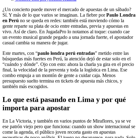
¿Un concierto puede mover el mercado de apuestas de un sábado?
Sí. Y más de lo que varios se imaginan. La fiebre por
Paulo Londra
en Perú
no se queda en redes: también está moviendo cómo la
gente reparte su plata de ocio entre entradas, previa y apuestas en
vivo. Así de claro. En JugadaPro lo notamos al toque: cuando cae
un evento musical grande pegado a una jornada fuerte, el apostador
casual cambia su manera de jugar.
Este martes, con “
paulo londra perú entradas
” metido entre las
búsquedas más fuertes en Perú, la atención dejó de estar solo en el
“cuándo y dónde”. Ojo con esto: ahora la charla ya gira en el precio
final, la velocidad de la preventa y toda la logística en Lima. Ese
combo empuja a un montón de gente a cuidar caja. Menos
presupuesto suelto termina en tickets de apuesta más chicos, y
también más escogidos.
Lo que está pasando en Lima y por qué
importa para apostar
En La Victoria, y también en varios puntos de Miraflores, ya se ve
ese patrón viejo pero que funciona: cuando un show internacional se
come la agenda, el público joven recorta gasto en apuestas
recreativas de poco análisis. El juego no desaparece, para nada. Solo