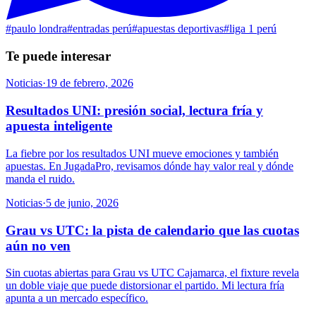
#
paulo londra
#
entradas perú
#
apuestas deportivas
#
liga 1 perú
Te puede interesar
Noticias
·
19 de febrero, 2026
Resultados UNI: presión social, lectura fría y
apuesta inteligente
La fiebre por los resultados UNI mueve emociones y también
apuestas. En JugadaPro, revisamos dónde hay valor real y dónde
manda el ruido.
Noticias
·
5 de junio, 2026
Grau vs UTC: la pista de calendario que las cuotas
aún no ven
Sin cuotas abiertas para Grau vs UTC Cajamarca, el fixture revela
un doble viaje que puede distorsionar el partido. Mi lectura fría
apunta a un mercado específico.