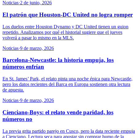
Noticias
·
2 de junio, 2026
El patrón que Houston-DC United no logra romper
Los duelos entre Houston Dynamo y DC United tienen un guion
repetido. Analizamos por qué el historial sugiere que el jueves
volverá a pasar lo mismo en la MLS.
Noticias
·
9 de marzo, 2026
Barcelona-Newcastle: la historia empuja, los
números enfrían
En St. James’ Park, el relato pinta una noche épica para Newcastle,
pero los datos recientes del Barça en Europa sostienen otra lectura
de apuesta.
Noticias
·
9 de marzo, 2026
Cienciano-Boys: el relato vende paridad, los
números no
La previa grita partido parejo en Cusco, pero la data reciente empuja
a Cienciano. Lectura seca para apostar sin comprar humo de la