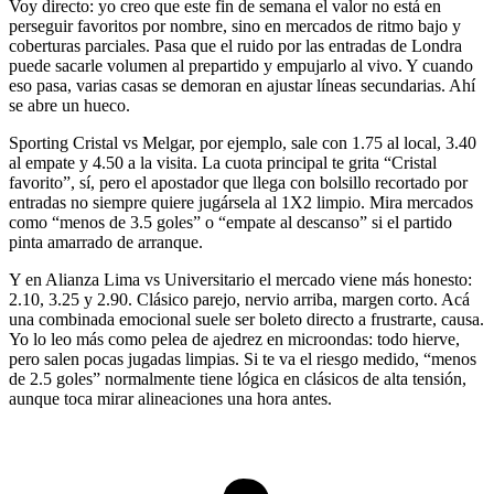
Voy directo: yo creo que este fin de semana el valor no está en
perseguir favoritos por nombre, sino en mercados de ritmo bajo y
coberturas parciales. Pasa que el ruido por las entradas de Londra
puede sacarle volumen al prepartido y empujarlo al vivo. Y cuando
eso pasa, varias casas se demoran en ajustar líneas secundarias. Ahí
se abre un hueco.
Sporting Cristal vs Melgar, por ejemplo, sale con 1.75 al local, 3.40
al empate y 4.50 a la visita. La cuota principal te grita “Cristal
favorito”, sí, pero el apostador que llega con bolsillo recortado por
entradas no siempre quiere jugársela al 1X2 limpio. Mira mercados
como “menos de 3.5 goles” o “empate al descanso” si el partido
pinta amarrado de arranque.
Y en Alianza Lima vs Universitario el mercado viene más honesto:
2.10, 3.25 y 2.90. Clásico parejo, nervio arriba, margen corto. Acá
una combinada emocional suele ser boleto directo a frustrarte, causa.
Yo lo leo más como pelea de ajedrez en microondas: todo hierve,
pero salen pocas jugadas limpias. Si te va el riesgo medido, “menos
de 2.5 goles” normalmente tiene lógica en clásicos de alta tensión,
aunque toca mirar alineaciones una hora antes.