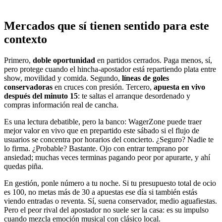
Mercados que sí tienen sentido para este
contexto
Primero,
doble oportunidad
en partidos cerrados. Paga menos, sí,
pero protege cuando el hincha-apostador está repartiendo plata entre
show, movilidad y comida. Segundo,
líneas de goles
conservadoras
en cruces con presión. Tercero,
apuesta en vivo
después del minuto 15
: te saltas el arranque desordenado y
compras información real de cancha.
Es una lectura debatible, pero la banco: WagerZone puede traer
mejor valor en vivo que en prepartido este sábado si el flujo de
usuarios se concentra por horarios del concierto. ¿Seguro? Nadie te
lo firma. ¿Probable? Bastante. Ojo con entrar temprano por
ansiedad; muchas veces terminas pagando peor por apurarte, y ahí
quedas piña.
En gestión, ponle número a tu noche. Si tu presupuesto total de ocio
es 100, no metas más de 30 a apuestas ese día si también estás
viendo entradas o reventa. Sí, suena conservador, medio aguafiestas.
Pero el peor rival del apostador no suele ser la casa: es su impulso
cuando mezcla emoción musical con clásico local.