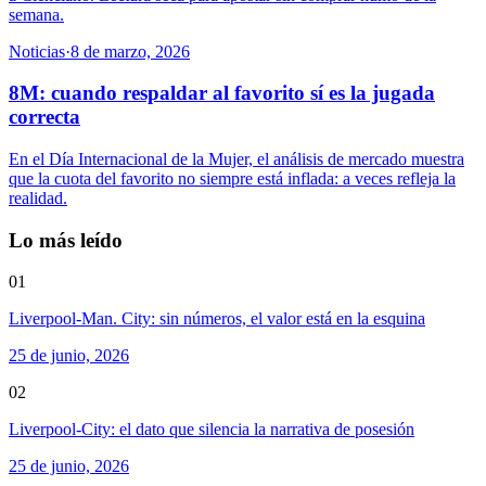
semana.
Noticias
·
8 de marzo, 2026
8M: cuando respaldar al favorito sí es la jugada
correcta
En el Día Internacional de la Mujer, el análisis de mercado muestra
que la cuota del favorito no siempre está inflada: a veces refleja la
realidad.
Lo más leído
01
Liverpool-Man. City: sin números, el valor está en la esquina
25 de junio, 2026
02
Liverpool-City: el dato que silencia la narrativa de posesión
25 de junio, 2026