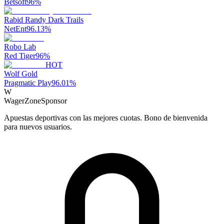
Betsoft
96
%
Rabid Randy Dark Trails
NetEnt
96.13
%
Robo Lab
Red Tiger
96
%
HOT
Wolf Gold
Pragmatic Play
96.01
%
W
WagerZone
Sponsor
Apuestas deportivas con las mejores cuotas. Bono de bienvenida
para nuevos usuarios.