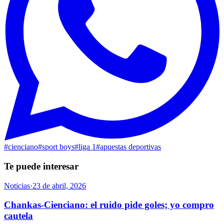
#
cienciano
#
sport boys
#
liga 1
#
apuestas deportivas
Te puede interesar
Noticias
·
23 de abril, 2026
Chankas-Cienciano: el ruido pide goles; yo compro
cautela