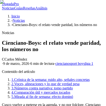
J
JugadaPro
Noticias
Guías
Reseñas
Análisis
Inicio
›
Noticias
›
Cienciano-Boys: el relato vende paridad, los números no
Noticias
Cienciano-Boys: el relato vende paridad,
los números no
C
Carlos Méndez
·
9 de marzo, 2026
·
6 min
de lectura
·
cienciano
sport boys
liga 1
Contenido del artículo
1.
Crónica de la semana: ruido alto, señales concretas
2.
Voces, alineaciones y lo que de verdad pesa
3.
Números contra narrativa: tomo partido
4.
Comparación útil y mercados tocados
5.
Mirada al fin de semana: efecto dominó
Cusco vuelve a meterse en la agenda, y no por folclore. Cienciano