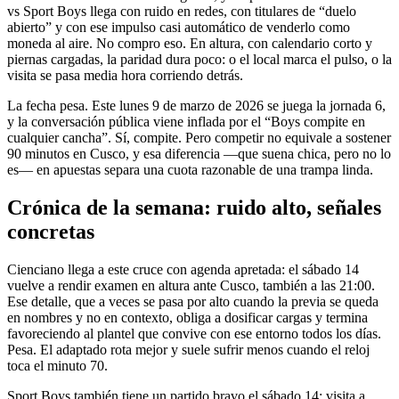
vs Sport Boys llega con ruido en redes, con titulares de “duelo
abierto” y con ese impulso casi automático de venderlo como
moneda al aire. No compro eso. En altura, con calendario corto y
piernas cargadas, la paridad dura poco: o el local marca el pulso, o la
visita se pasa media hora corriendo detrás.
La fecha pesa. Este lunes 9 de marzo de 2026 se juega la jornada 6,
y la conversación pública viene inflada por el “Boys compite en
cualquier cancha”. Sí, compite. Pero competir no equivale a sostener
90 minutos en Cusco, y esa diferencia —que suena chica, pero no lo
es— en apuestas separa una cuota razonable de una trampa linda.
Crónica de la semana: ruido alto, señales
concretas
Cienciano llega a este cruce con agenda apretada: el sábado 14
vuelve a rendir examen en altura ante Cusco, también a las 21:00.
Ese detalle, que a veces se pasa por alto cuando la previa se queda
en nombres y no en contexto, obliga a dosificar cargas y termina
favoreciendo al plantel que convive con ese entorno todos los días.
Pesa. El adaptado rota mejor y suele sufrir menos cuando el reloj
toca el minuto 70.
Sport Boys también tiene un partido bravo el sábado 14: visita a