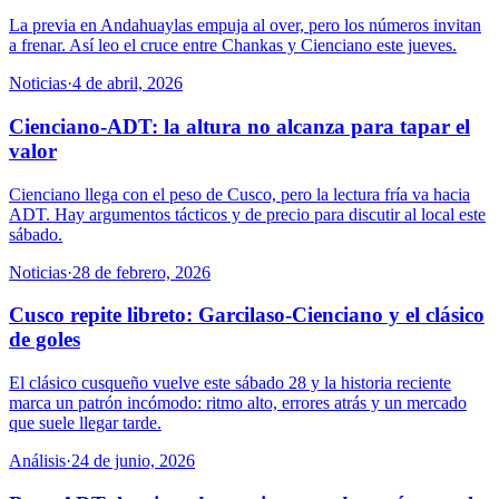
La previa en Andahuaylas empuja al over, pero los números invitan
a frenar. Así leo el cruce entre Chankas y Cienciano este jueves.
Noticias
·
4 de abril, 2026
Cienciano-ADT: la altura no alcanza para tapar el
valor
Cienciano llega con el peso de Cusco, pero la lectura fría va hacia
ADT. Hay argumentos tácticos y de precio para discutir al local este
sábado.
Noticias
·
28 de febrero, 2026
Cusco repite libreto: Garcilaso-Cienciano y el clásico
de goles
El clásico cusqueño vuelve este sábado 28 y la historia reciente
marca un patrón incómodo: ritmo alto, errores atrás y un mercado
que suele llegar tarde.
Análisis
·
24 de junio, 2026