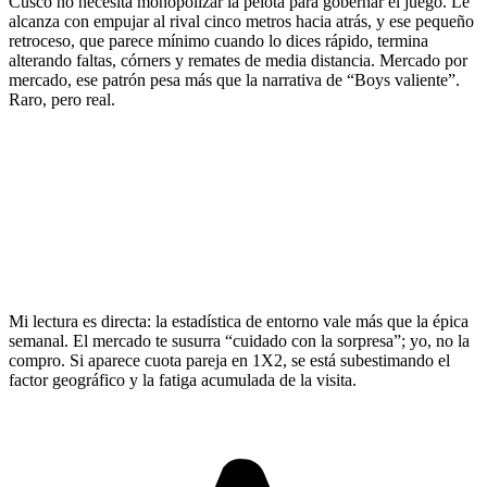
Cusco no necesita monopolizar la pelota para gobernar el juego. Le
alcanza con empujar al rival cinco metros hacia atrás, y ese pequeño
retroceso, que parece mínimo cuando lo dices rápido, termina
alterando faltas, córners y remates de media distancia. Mercado por
mercado, ese patrón pesa más que la narrativa de “Boys valiente”.
Raro, pero real.
Mi lectura es directa: la estadística de entorno vale más que la épica
semanal. El mercado te susurra “cuidado con la sorpresa”; yo, no la
compro. Si aparece cuota pareja en 1X2, se está subestimando el
factor geográfico y la fatiga acumulada de la visita.