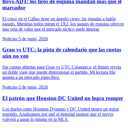
Boys-ADT: los tiros de esquina mandan más que el
marcador
El cruce en el Callao tiene un ángulo ciego: las jugadas a balón
parado. Mientras todos miran el 1X2, los saques de esquina ofrecen
una veta de valor que el mercado táctico suele ignorar.
Noticias
·
5 de junio, 2026
Grau vs UTC: la pista de calendario que las cuotas
aún no ven
Sin cuotas abiertas para Grau vs UTC Cajamarca, el fixture revela
un doble viaje que puede distorsionar el partido. Mi lectura fría
apunta a un mercado específico.
Noticias
·
2 de junio, 2026
El patrón que Houston-DC United no logra romper
Los duelos entre Houston Dynamo y DC United tienen un guion
repetido. Analizamos por qué el historial sugiere que el jueves
volverá a pasar lo mismo en la MLS.