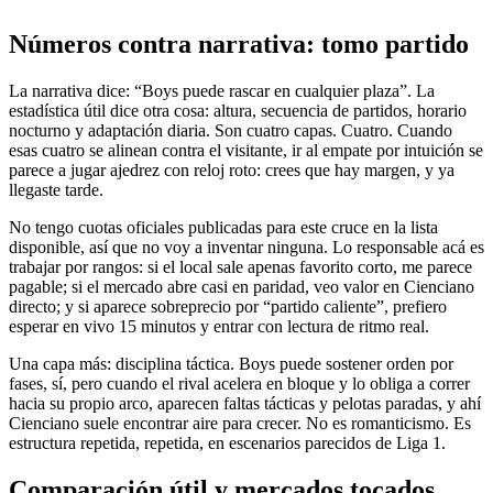
Números contra narrativa: tomo partido
La narrativa dice: “Boys puede rascar en cualquier plaza”. La
estadística útil dice otra cosa: altura, secuencia de partidos, horario
nocturno y adaptación diaria. Son cuatro capas. Cuatro. Cuando
esas cuatro se alinean contra el visitante, ir al empate por intuición se
parece a jugar ajedrez con reloj roto: crees que hay margen, y ya
llegaste tarde.
No tengo cuotas oficiales publicadas para este cruce en la lista
disponible, así que no voy a inventar ninguna. Lo responsable acá es
trabajar por rangos: si el local sale apenas favorito corto, me parece
pagable; si el mercado abre casi en paridad, veo valor en Cienciano
directo; y si aparece sobreprecio por “partido caliente”, prefiero
esperar en vivo 15 minutos y entrar con lectura de ritmo real.
Una capa más: disciplina táctica. Boys puede sostener orden por
fases, sí, pero cuando el rival acelera en bloque y lo obliga a correr
hacia su propio arco, aparecen faltas tácticas y pelotas paradas, y ahí
Cienciano suele encontrar aire para crecer. No es romanticismo. Es
estructura repetida, repetida, en escenarios parecidos de Liga 1.
Comparación útil y mercados tocados