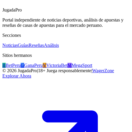
JugadaPro
Portal independiente de noticias deportivas, análisis de apuestas y
reseñas de casas de apuestas para el mercado peruano.
Secciones
Noticias
Guías
Reseñas
Análisis
Sitios hermanos
B
BetPeru
G
GanaPeru
V
VictoriaBet
M
MegaSport
©
2026
JugadaPro
|
18+ Juega responsablemente
|
WagerZone
Explorar Ahora