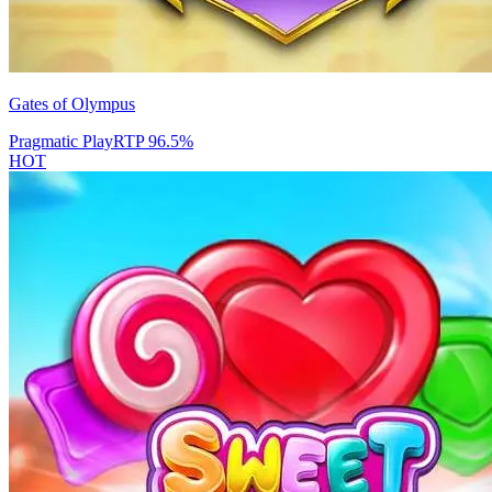
Gates of Olympus
Pragmatic Play
RTP
96.5
%
HOT