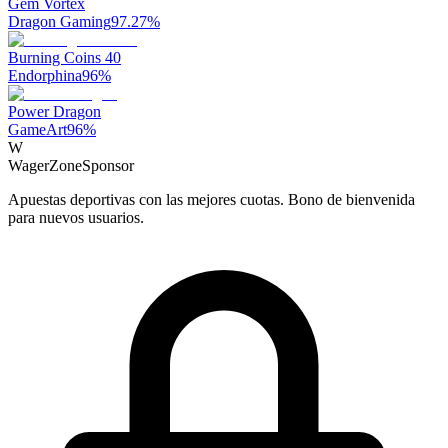
Gem Vortex
Dragon Gaming
97.27
%
Burning Coins 40
Endorphina
96
%
Power Dragon
GameArt
96
%
W
WagerZone
Sponsor
Apuestas deportivas con las mejores cuotas. Bono de bienvenida
para nuevos usuarios.