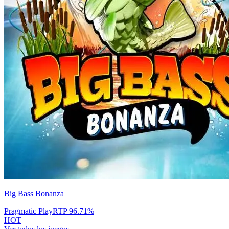
Big Bass Bonanza
Pragmatic Play
RTP
96.71
%
HOT