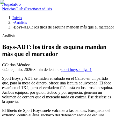
J
JugadaPro
Noticias
Guías
Reseñas
Análisis
Inicio
›
Análisis
›
Boys-ADT: los tiros de esquina mandan más que el marcador
Análisis
Boys-ADT: los tiros de esquina mandan
más que el marcador
C
Carlos Méndez
·
24 de junio, 2026
·
3 min
de lectura
·
sport boys
adt
liga 1
Sport Boys y ADT se miden el sábado en el Callao en un partido
que, para la mesa de dinero, ofrece una lectura equivocada. El foco
estará en el 1X2, pero el verdadero filón está en los tiros de esquina.
Ambos equipos, por guion táctico y por urgencia, generan un
volumen de corners que el mercado tarda en cotizar. Ese desfase es
la apuesta.
El libreto de Sport Boys suele volcarse a las bandas. Búsqueda del
extremo, centro al área, rechazo del defensor: saque de esquina.