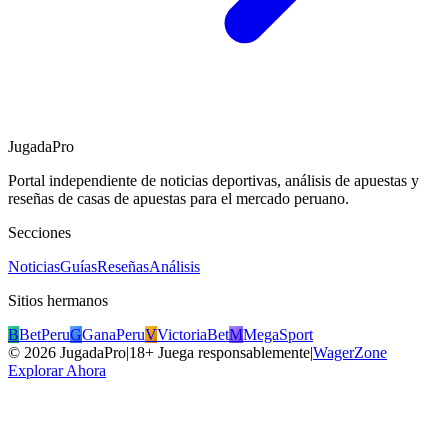
JugadaPro
Portal independiente de noticias deportivas, análisis de apuestas y
reseñas de casas de apuestas para el mercado peruano.
Secciones
Noticias
Guías
Reseñas
Análisis
Sitios hermanos
B
BetPeru
G
GanaPeru
V
VictoriaBet
M
MegaSport
©
2026
JugadaPro
|
18+ Juega responsablemente
|
WagerZone
Explorar Ahora