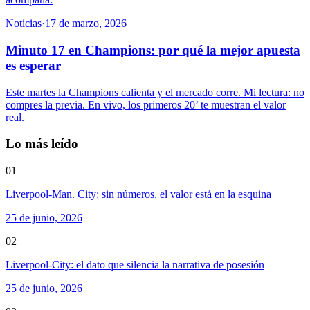
Noticias
·
17 de marzo, 2026
Minuto 17 en Champions: por qué la mejor apuesta
es esperar
Este martes la Champions calienta y el mercado corre. Mi lectura: no
compres la previa. En vivo, los primeros 20’ te muestran el valor
real.
Lo más leído
01
Liverpool-Man. City: sin números, el valor está en la esquina
25 de junio, 2026
02
Liverpool-City: el dato que silencia la narrativa de posesión
25 de junio, 2026