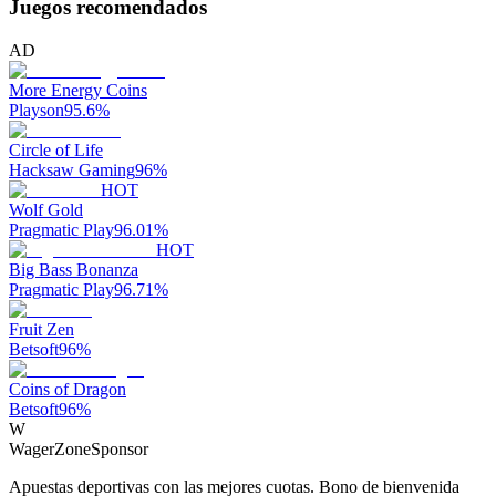
Juegos recomendados
AD
More Energy Coins
Playson
95.6
%
Circle of Life
Hacksaw Gaming
96
%
HOT
Wolf Gold
Pragmatic Play
96.01
%
HOT
Big Bass Bonanza
Pragmatic Play
96.71
%
Fruit Zen
Betsoft
96
%
Coins of Dragon
Betsoft
96
%
W
WagerZone
Sponsor
Apuestas deportivas con las mejores cuotas. Bono de bienvenida