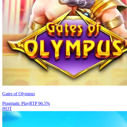
Gates of Olympus
Pragmatic Play
RTP
96.5
%
HOT