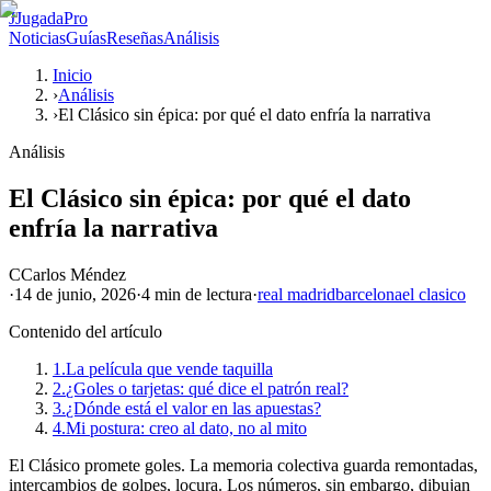
J
JugadaPro
Noticias
Guías
Reseñas
Análisis
Inicio
›
Análisis
›
El Clásico sin épica: por qué el dato enfría la narrativa
Análisis
El Clásico sin épica: por qué el dato
enfría la narrativa
C
Carlos Méndez
·
14 de junio, 2026
·
4 min
de lectura
·
real madrid
barcelona
el clasico
Contenido del artículo
1.
La película que vende taquilla
2.
¿Goles o tarjetas: qué dice el patrón real?
3.
¿Dónde está el valor en las apuestas?
4.
Mi postura: creo al dato, no al mito
El Clásico promete goles. La memoria colectiva guarda remontadas,
intercambios de golpes, locura. Los números, sin embargo, dibujan