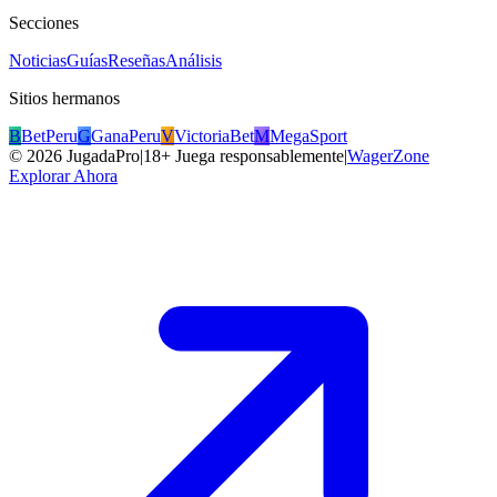
Secciones
Noticias
Guías
Reseñas
Análisis
Sitios hermanos
B
BetPeru
G
GanaPeru
V
VictoriaBet
M
MegaSport
©
2026
JugadaPro
|
18+ Juega responsablemente
|
WagerZone
Explorar Ahora