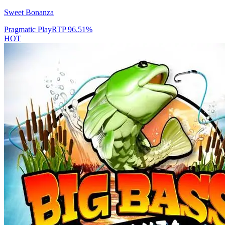
Sweet Bonanza
Pragmatic Play
RTP
96.51
%
HOT