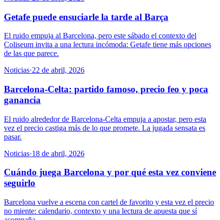
Getafe puede ensuciarle la tarde al Barça
El ruido empuja al Barcelona, pero este sábado el contexto del
Coliseum invita a una lectura incómoda: Getafe tiene más opciones
de las que parece.
Noticias
·
22 de abril, 2026
Barcelona-Celta: partido famoso, precio feo y poca
ganancia
El ruido alrededor de Barcelona-Celta empuja a apostar, pero esta
vez el precio castiga más de lo que promete. La jugada sensata es
pasar.
Noticias
·
18 de abril, 2026
Cuándo juega Barcelona y por qué esta vez conviene
seguirlo
Barcelona vuelve a escena con cartel de favorito y esta vez el precio
no miente: calendario, contexto y una lectura de apuesta que sí
acompaña.