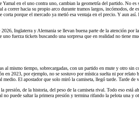
Yamal en el uno contra uno, cambian la geometría del partido. No es sol
rival a correr hacia su propio arco durante tramos largos, incómodos, de
ece corta porque el mercado ya metió esa ventaja en el precio. Y aun as
2026, Inglaterra y Alemania se llevan buena parte de la atención por la 
e uno fuerza tickets buscando una sorpresa que en realidad no tiene m
las al mismo tiempo, sobrecargadas, con un partido en mute y otro sin co
 en 2023, por ejemplo, no se sostuvo por mística suelta ni por relato 
al medio. El apostador que solo miró la camiseta, llegó tarde. Tarde de 
 presión, de la historia, del peso de la camiseta rival. Todo eso está a
al no puede saltar la primera presión y termina rifando la pelota una y ot