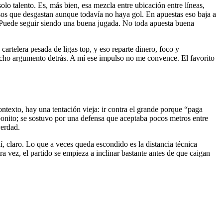
o talento. Es, más bien, esa mezcla entre ubicación entre líneas,
 esos que desgastan aunque todavía no haya gol. En apuestas eso baja a
í. Puede seguir siendo una buena jugada. No toda apuesta buena
cartelera pesada de ligas top, y eso reparte dinero, foco y
ucho argumento detrás. A mí ese impulso no me convence. El favorito
ntexto, hay una tentación vieja: ir contra el grande porque “paga
bonito; se sostuvo por una defensa que aceptaba pocos metros entre
verdad.
hí, claro. Lo que a veces queda escondido es la distancia técnica
ra vez, el partido se empieza a inclinar bastante antes de que caigan