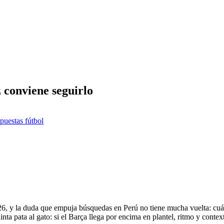
 conviene seguirlo
puestas fútbol
26, y la duda que empuja búsquedas en Perú no tiene mucha vuelta: cuán
a pata al gato: si el Barça llega por encima en plantel, ritmo y contexto