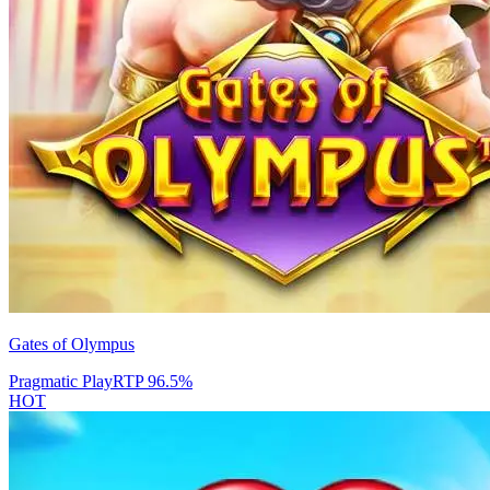
Gates of Olympus
Pragmatic Play
RTP
96.5
%
HOT