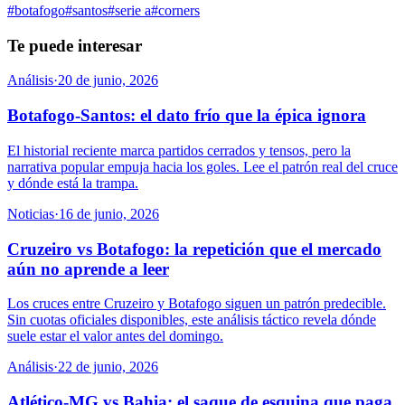
#
botafogo
#
santos
#
serie a
#
corners
Te puede interesar
Análisis
·
20 de junio, 2026
Botafogo-Santos: el dato frío que la épica ignora
El historial reciente marca partidos cerrados y tensos, pero la
narrativa popular empuja hacia los goles. Lee el patrón real del cruce
y dónde está la trampa.
Noticias
·
16 de junio, 2026
Cruzeiro vs Botafogo: la repetición que el mercado
aún no aprende a leer
Los cruces entre Cruzeiro y Botafogo siguen un patrón predecible.
Sin cuotas oficiales disponibles, este análisis táctico revela dónde
suele estar el valor antes del domingo.
Análisis
·
22 de junio, 2026
Atlético-MG vs Bahia: el saque de esquina que paga