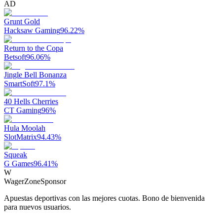
AD
Grunt Gold
Hacksaw Gaming
96.22
%
Return to the Copa
Betsoft
96.06
%
Jingle Bell Bonanza
SmartSoft
97.1
%
40 Hells Cherries
CT Gaming
96
%
Hula Moolah
SlotMatrix
94.43
%
Squeak
G Games
96.41
%
W
WagerZone
Sponsor
Apuestas deportivas con las mejores cuotas. Bono de bienvenida
para nuevos usuarios.