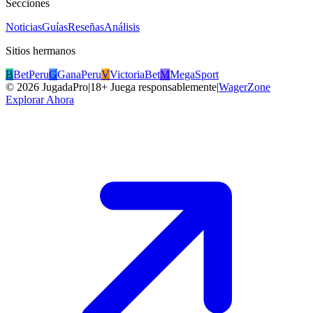
Secciones
Noticias
Guías
Reseñas
Análisis
Sitios hermanos
B
BetPeru
G
GanaPeru
V
VictoriaBet
M
MegaSport
©
2026
JugadaPro
|
18+ Juega responsablemente
|
WagerZone
Explorar Ahora