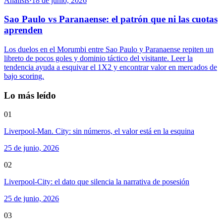
Análisis
·
18 de junio, 2026
Sao Paulo vs Paranaense: el patrón que ni las cuotas
aprenden
Los duelos en el Morumbi entre Sao Paulo y Paranaense repiten un
libreto de pocos goles y dominio táctico del visitante. Leer la
tendencia ayuda a esquivar el 1X2 y encontrar valor en mercados de
bajo scoring.
Lo más leído
01
Liverpool-Man. City: sin números, el valor está en la esquina
25 de junio, 2026
02
Liverpool-City: el dato que silencia la narrativa de posesión
25 de junio, 2026
03