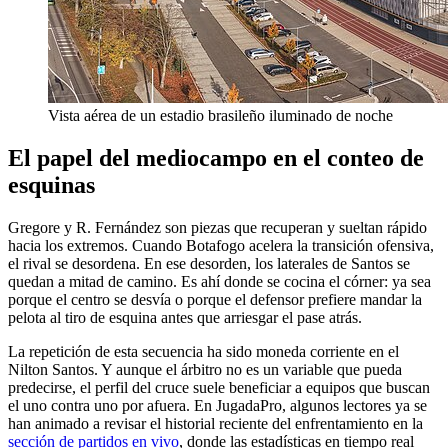
Vista aérea de un estadio brasileño iluminado de noche
El papel del mediocampo en el conteo de
esquinas
Gregore y R. Fernández son piezas que recuperan y sueltan rápido
hacia los extremos. Cuando Botafogo acelera la transición ofensiva,
el rival se desordena. En ese desorden, los laterales de Santos se
quedan a mitad de camino. Es ahí donde se cocina el córner: ya sea
porque el centro se desvía o porque el defensor prefiere mandar la
pelota al tiro de esquina antes que arriesgar el pase atrás.
La repetición de esta secuencia ha sido moneda corriente en el
Nilton Santos. Y aunque el árbitro no es un variable que pueda
predecirse, el perfil del cruce suele beneficiar a equipos que buscan
el uno contra uno por afuera. En JugadaPro, algunos lectores ya se
han animado a revisar el historial reciente del enfrentamiento en la
sección de partidos en vivo
, donde las estadísticas en tiempo real