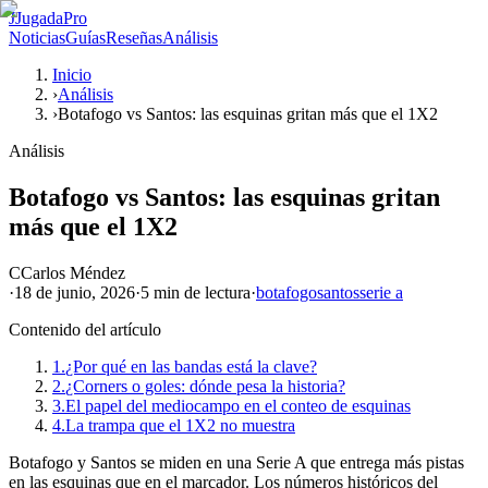
J
JugadaPro
Noticias
Guías
Reseñas
Análisis
Inicio
›
Análisis
›
Botafogo vs Santos: las esquinas gritan más que el 1X2
Análisis
Botafogo vs Santos: las esquinas gritan
más que el 1X2
C
Carlos Méndez
·
18 de junio, 2026
·
5 min
de lectura
·
botafogo
santos
serie a
Contenido del artículo
1.
¿Por qué en las bandas está la clave?
2.
¿Corners o goles: dónde pesa la historia?
3.
El papel del mediocampo en el conteo de esquinas
4.
La trampa que el 1X2 no muestra
Botafogo y Santos se miden en una Serie A que entrega más pistas
en las esquinas que en el marcador. Los números históricos del