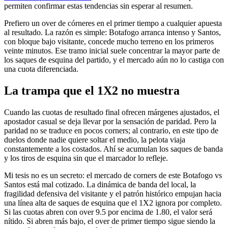
permiten confirmar estas tendencias sin esperar al resumen.
Prefiero un over de córneres en el primer tiempo a cualquier apuesta
al resultado. La razón es simple: Botafogo arranca intenso y Santos,
con bloque bajo visitante, concede mucho terreno en los primeros
veinte minutos. Ese tramo inicial suele concentrar la mayor parte de
los saques de esquina del partido, y el mercado aún no lo castiga con
una cuota diferenciada.
La trampa que el 1X2 no muestra
Cuando las cuotas de resultado final ofrecen márgenes ajustados, el
apostador casual se deja llevar por la sensación de paridad. Pero la
paridad no se traduce en pocos corners; al contrario, en este tipo de
duelos donde nadie quiere soltar el medio, la pelota viaja
constantemente a los costados. Ahí se acumulan los saques de banda
y los tiros de esquina sin que el marcador lo refleje.
Mi tesis no es un secreto: el mercado de corners de este Botafogo vs
Santos está mal cotizado. La dinámica de banda del local, la
fragilidad defensiva del visitante y el patrón histórico empujan hacia
una línea alta de saques de esquina que el 1X2 ignora por completo.
Si las cuotas abren con over 9.5 por encima de 1.80, el valor será
nítido. Si abren más bajo, el over de primer tiempo sigue siendo la