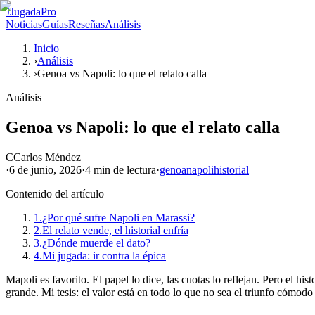
J
JugadaPro
Noticias
Guías
Reseñas
Análisis
Inicio
›
Análisis
›
Genoa vs Napoli: lo que el relato calla
Análisis
Genoa vs Napoli: lo que el relato calla
C
Carlos Méndez
·
6 de junio, 2026
·
4 min
de lectura
·
genoa
napoli
historial
Contenido del artículo
1.
¿Por qué sufre Napoli en Marassi?
2.
El relato vende, el historial enfría
3.
¿Dónde muerde el dato?
4.
Mi jugada: ir contra la épica
Mapoli es favorito. El papel lo dice, las cuotas lo reflejan. Pero el h
grande. Mi tesis: el valor está en todo lo que no sea el triunfo cómodo 