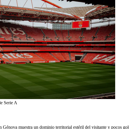
de Serie A
 Génova muestra un dominio territorial estéril del visitante y pocos go