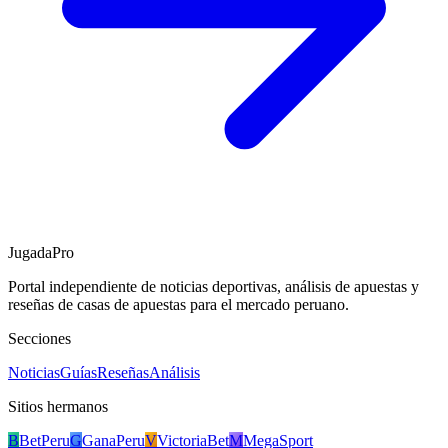
JugadaPro
Portal independiente de noticias deportivas, análisis de apuestas y
reseñas de casas de apuestas para el mercado peruano.
Secciones
Noticias
Guías
Reseñas
Análisis
Sitios hermanos
B
BetPeru
G
GanaPeru
V
VictoriaBet
M
MegaSport