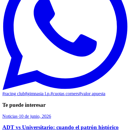
#
racing club
#
gimnasia l.p.
#
cuotas corners
#
valor apuesta
Te puede interesar
Noticias
·
10 de junio, 2026
ADT vs Universitario: cuando el patrón histórico