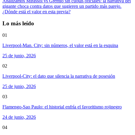
Analizamos Mirassol vs Gremio sin cuotas oficiales: la narrativa del
gigante choca contra datos que sugieren un partido más parejo.
¿Dónde está el valor en esta previa?
Lo más leído
01
Liverpool-Man. City: sin números, el valor está en la esquina
25 de junio, 2026
02
Liverpool-City: el dato que silencia la narrativa de posesión
25 de junio, 2026
03
Flamengo-Sao Paulo: el historial enfría el favoritismo rojinegro
24 de junio, 2026
04