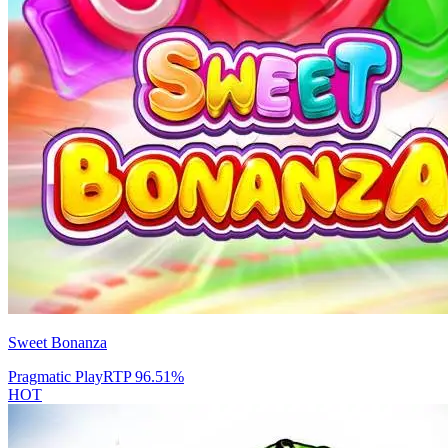
Sweet Bonanza
Pragmatic Play
RTP
96.51
%
HOT