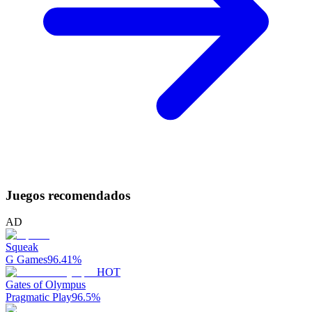
Juegos recomendados
AD
Squeak
G Games
96.41
%
HOT
Gates of Olympus
Pragmatic Play
96.5
%