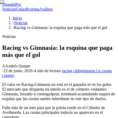
J
JugadaPro
Noticias
Guías
Reseñas
Análisis
Inicio
›
Noticias
›
Racing vs Gimnasia: la esquina que paga más que el gol
Noticias
Racing vs Gimnasia: la esquina que paga
más que el gol
A
Andrés Quispe
·
22 de junio, 2026
·
4 min
de lectura
·
racing club
gimnasia l.p.
cuotas
corners
El valor en Racing-Gimnasia no está en el ganador ni en los goles.
El mercado que despierta mi interés es el de córneres visitantes:
Gimnasia, forzado a contragolpear, terminará acumulando saques de
esquina que las cuotas suelen subestimar en este tipo de duelos.
Falta más de un mes para que la pelota ruede en el Cilindro de
Avellaneda. Las cuotas principales todavía no aparecen en el
calendario