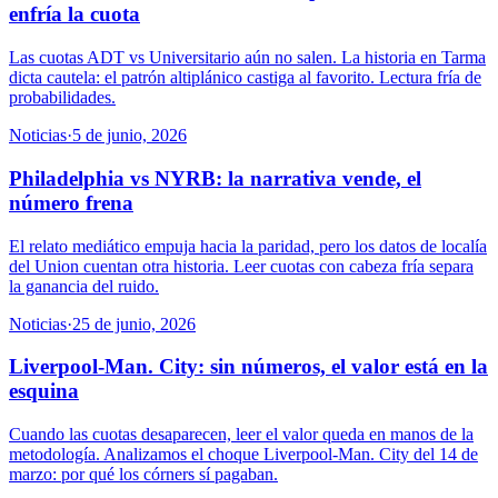
enfría la cuota
Las cuotas ADT vs Universitario aún no salen. La historia en Tarma
dicta cautela: el patrón altiplánico castiga al favorito. Lectura fría de
probabilidades.
Noticias
·
5 de junio, 2026
Philadelphia vs NYRB: la narrativa vende, el
número frena
El relato mediático empuja hacia la paridad, pero los datos de localía
del Union cuentan otra historia. Leer cuotas con cabeza fría separa
la ganancia del ruido.
Noticias
·
25 de junio, 2026
Liverpool-Man. City: sin números, el valor está en la
esquina
Cuando las cuotas desaparecen, leer el valor queda en manos de la
metodología. Analizamos el choque Liverpool-Man. City del 14 de
marzo: por qué los córners sí pagaban.