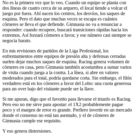
No es la primera vez que lo veo. Cuando un equipo se planta con
dos líneas de cuatro cerca de su arquero, el local tiende a volcar el
juego por fuera. Ahí nacen los centros, los desvíos, los saques de
esquina. Pero el dato que muchas veces se escapa es cuántos
córneres se lleva el que defiende. Gimnasia no va a renunciar a
responder: cuando recupere, buscará transiciones rápidas hacia los
extremos. Así forzará córneres a favor, y ese número casi siempre se
negocia barato.
En mis revisiones de partidos de la Liga Profesional, los
enfrentamientos entre equipos de presión alta y defensas cerradas
suelen dejar muchos saques de esquina. Racing genera volumen de
córneres en casa, pero Gimnasia también acostumbra a sumar varios
de visita cuando juega a la contra. La línea, si abre en valores
moderados para el total, podría quedarse corta. Sin embargo, el filón
verdadero está en los córneres a favor del Lobo: una cuota generosa
para un over bajo del visitante puede ser la llave.
Si me apuran, digo que el favorito para llevarse el triunfo es Racing.
Pero eso no me sirve para apostar: el 1X2 probablemente pague
poco y el margen de error es grande. Prefiero invertir en un mercado
donde el consenso no está tan asentado, y el de córneres de
Gimnasia cumple ese requisito.
Y eso genera distorsiones.