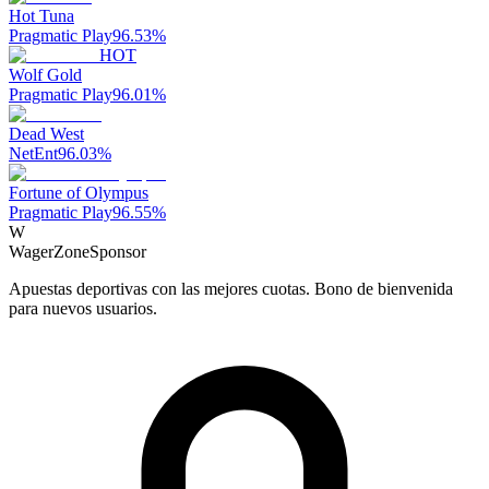
Hot Tuna
Pragmatic Play
96.53
%
HOT
Wolf Gold
Pragmatic Play
96.01
%
Dead West
NetEnt
96.03
%
Fortune of Olympus
Pragmatic Play
96.55
%
W
WagerZone
Sponsor
Apuestas deportivas con las mejores cuotas. Bono de bienvenida
para nuevos usuarios.